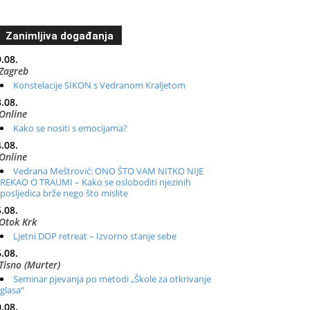
Zanimljiva događanja
.08.
Zagreb
Konstelacije SIKON s Vedranom Kraljetom
.08.
Online
Kako se nositi s emocijama?
.08.
Online
Vedrana Meštrović: ONO ŠTO VAM NITKO NIJE
REKAO O TRAUMI – Kako se osloboditi njezinih
posljedica brže nego što mislite
.08.
Otok Krk
Ljetni DOP retreat – Izvorno stanje sebe
.08.
Tisno (Murter)
Seminar pjevanja po metodi „Škole za otkrivanje
glasa“
.08.