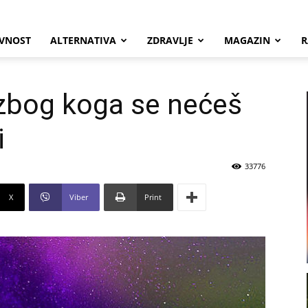
VNOST
ALTERNATIVA
ZDRAVLJE
MAGAZIN
R
zbog koga se nećeš
i
33776
X
Viber
Print