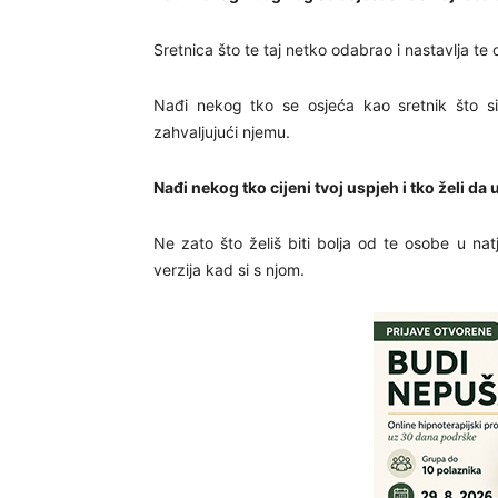
Sretnica što te taj netko odabrao i nastavlja te
Nađi nekog tko se osjeća kao sretnik što si 
zahvaljujući njemu.
Nađi nekog tko cijeni tvoj uspjeh i tko želi da 
Ne zato što želiš biti bolja od te osobe u natj
verzija kad si s njom.