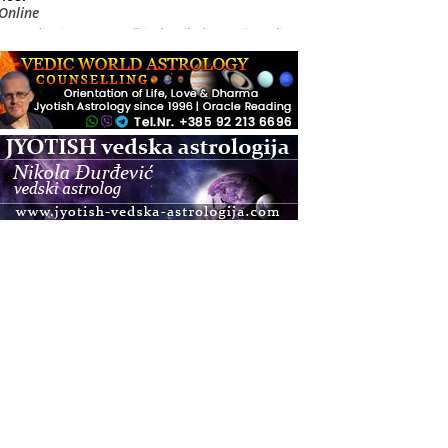
Online
Radionica: Pomagači iz drugih dimenzija Online –
otvoreno za sve
.08.
Zagreb+Online
Osnovni ThetaHealing® tečaj, Zagreb i Online
.08.
Zagreb
Osnovna radionica za izscjeljivanje pranom (Basic
Pranic Healing course)
Pula
Access BARS®, otpusti stres
.08.
Pula
Access Energetski Facelift®
.08.
Zagreb
Pjesma srca / Zagreb
Online
Tečaj Višeg Vodstva, razvijanja intuicije i Akaša
zapisa
.08.