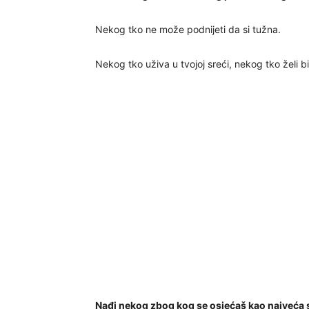
Nekog tko ne može podnijeti da si tužna.
Nekog tko uživa u tvojoj sreći, nekog tko želi bit
Nađi nekog zbog kog se osjećaš kao najveća 