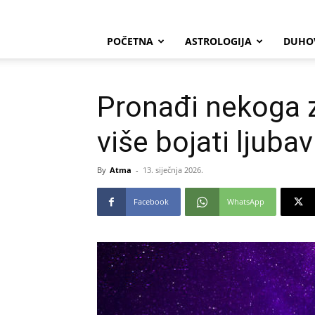
POČETNA
ASTROLOGIJA
DUHO
Pronađi nekoga 
više bojati ljubav
By
Atma
-
13. siječnja 2026.
Facebook
WhatsApp