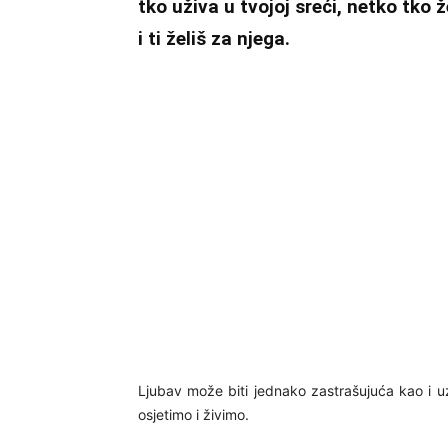
tko uživa u tvojoj sreći, netko tko ž
i ti želiš za njega.
Ljubav može biti jednako zastrašujuća kao i uzbu
osjetimo i živimo.