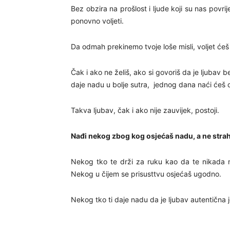
Bez obzira na prošlost i ljude koji su nas povrije
ponovno voljeti.
Da odmah prekinemo tvoje loše misli, voljet će
Čak i ako ne želiš, ako si govoriš da je ljubav b
daje nadu u bolje sutra, jednog dana naći ćeš o
Takva ljubav, čak i ako nije zauvijek, postoji.
Nađi nekog zbog kog osjećaš nadu, a ne stra
Nekog tko te drži za ruku kao da te nikada n
Nekog u čijem se prisusttvu osjećaš ugodno.
Nekog tko ti daje nadu da je ljubav autentična j