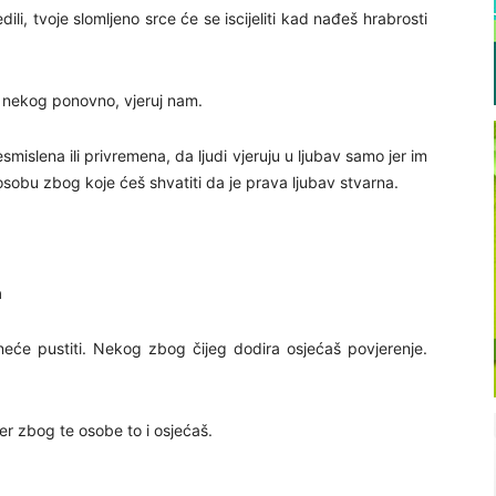
dili, tvoje slomljeno srce će se iscijeliti kad nađeš hrabrosti
š nekog ponovno, vjeruj nam.
esmislena ili privremena, da ljudi vjeruju u ljubav samo jer im
sobu zbog koje ćeš shvatiti da je prava ljubav stvarna.
h
eće pustiti. Nekog zbog čijeg dodira osjećaš povjerenje.
er zbog te osobe to i osjećaš.