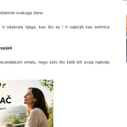
 odabirati svakoga dana.
21
ti odabrala njega, kao što se i ti osjećaš kao sretnica
22
uspiješ
ecateljskom smislu, nego zato što želiš biti svoja najbolja
23
24
25