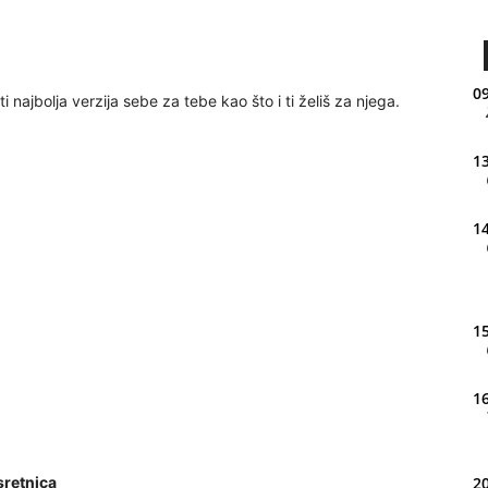
09
i najbolja verzija sebe za tebe kao što i ti želiš za njega.
13
14
15
16
sretnica
20