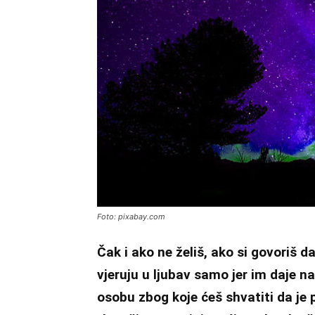
Foto: pixabay.com
Čak i ako ne želiš, ako si govoriš da
vjeruju u ljubav samo jer im daje n
osobu zbog koje ćeš shvatiti da je