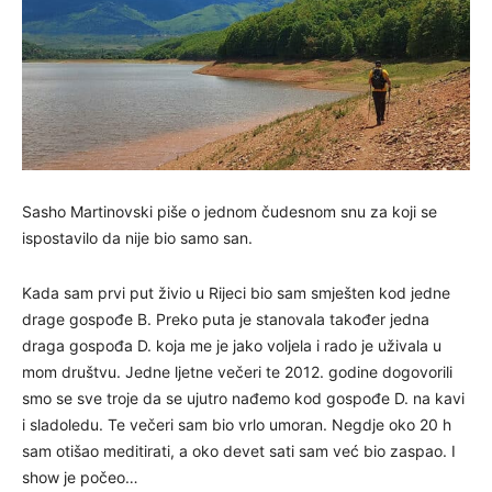
Sasho Martinovski piše o jednom čudesnom snu za koji se
ispostavilo da nije bio samo san.
Kada sam prvi put živio u Rijeci bio sam smješten kod jedne
drage gospođe B. Preko puta je stanovala također jedna
draga gospođa D. koja me je jako voljela i rado je uživala u
mom društvu. Jedne ljetne večeri te 2012. godine dogovorili
smo se sve troje da se ujutro nađemo kod gospođe D. na kavi
i sladoledu. Te večeri sam bio vrlo umoran. Negdje oko 20 h
sam otišao meditirati, a oko devet sati sam već bio zaspao. I
show je počeo…