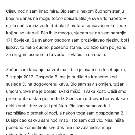
Cijelu noć nisam imao mira. Bio sam u nekom čudnom stanju
koje ni danas ne mogu točno opisati. Bilo je sve vrlo napeto –
cijelu noć sam iz vode duboke 7 metara spašavao neke ljude
koji su se utapali. Bilo ih je mnogo, sjećam se da sam nabrojio
171 čovjeka. Sa svakom osobom sam proživljavao njezinu bol i
ljubav, to neko čudno, posebno stanje. Odlazio sam po jednu
za drugom osobom u tu vodu i izvlačio ih na obalu.
Začuo sam kucanje na vratima – bilo je osam i trideset ujutro,
7. srpnja 2012. Gospođa B. me je budila da krenemo kod
susjede D. na dogovorenu kavu. Bio sam sav slomljen, tužan i
umoran. Sve me je boljelo, svaki mišić i svaka kost. Otišli smo
preko puta u stan gospođe D. Sjeo sam u dnevni boravak kao
neki zombi, bez volje i potišten. Pio sam samo vodu i
razmišljao o protekloj noći, a nakon toga sam gospođama B. i
D. ispričao kakvu sam noć imao i što sam doživio. Nisu ništa
posebno komentirale sve dok nije nazvala jedna moja
prijateljica A. da nas pita kako smo.