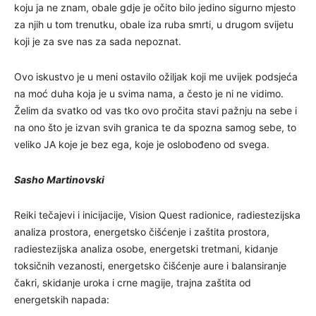
koju ja ne znam, obale gdje je očito bilo jedino sigurno mjesto
za njih u tom trenutku, obale iza ruba smrti, u drugom svijetu
koji je za sve nas za sada nepoznat.
Ovo iskustvo je u meni ostavilo ožiljak koji me uvijek podsjeća
na moć duha koja je u svima nama, a često je ni ne vidimo.
Želim da svatko od vas tko ovo pročita stavi pažnju na sebe i
na ono što je izvan svih granica te da spozna samog sebe, to
veliko JA koje je bez ega, koje je oslobođeno od svega.
Sasho Martinovski
Reiki tečajevi i inicijacije, Vision Quest radionice, radiestezijska
analiza prostora, energetsko čišćenje i zaštita prostora,
radiestezijska analiza osobe, energetski tretmani, kidanje
toksičnih vezanosti, energetsko čišćenje aure i balansiranje
čakri, skidanje uroka i crne magije, trajna zaštita od
energetskih napada: