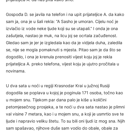
Gospođa D. se javila na telefon i na upit prijateljice A. da kako
sam ja, ona je u šali rekla: “A Sasho je umoran. Cijelu noć je
izvlačio iz vode neke ljude koji su se utapali.” I onda je ona
zašutjela, nastao je muk, na licu joj se ocrtala začuđenost.
Gledao sam je jer je izgledala kao da je vidjela duha, zaledila
se, nije se mogla pomaknuti s mjesta. Pitao sam je da što se
dogodilo, i ona je krenula prenositi vijest koju joj je rekla
prijateljica A. preko telefona, vijest koju je ujutro pročitala u
novinama.
U dva sata u noći u regiji Krasnodar Krai u južnoj Rusiji
dogodila se poplava u kojoj je poginula 171 osoba, točno kao
u mojem snu. Tijekom par dana palo je kiše u količini
petomjesečnog prosjeka, a te noći u dva sata nastao je plimni
val visine 7 metara, kao i u mojem snu, a koji je usmrtio sve te
ljude i napravio veliku štetu. To su bili oni ljudi iz mog sna. Njih
sam spašavao, njihove duše sam vodio do obale, obale za