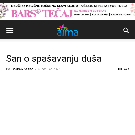
San o spašavanju duša
By
Boris & Sasho
-
6. ožujka 2023.
443