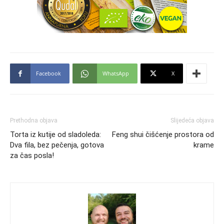
Facebook
WhatsApp
X
Prethodna objava
Slijedeća objava
Torta iz kutije od sladoleda:
Feng shui čišćenje prostora od
Dva fila, bez pečenja, gotova
krame
za čas posla!