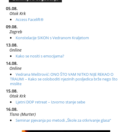
05.08.
Otok Krk
Access Facelift®
09.08.
Zagreb
Konstelacije SIKON s Vedranom Kraljetom
13.08.
Online
Kako se nositi s emocijama?
14.08.
Online
Vedrana Meštrović: ONO ŠTO VAM NITKO NIJE REKAO O
TRAUMI – Kako se osloboditi njezinih posljedica brže nego što
mislite
15.08.
Otok Krk
Ljetni DOP retreat – Izvorno stanje sebe
16.08.
Tisno (Murter)
Seminar pjevanja po metodi „Škole za otkrivanje glasa“
20.08.