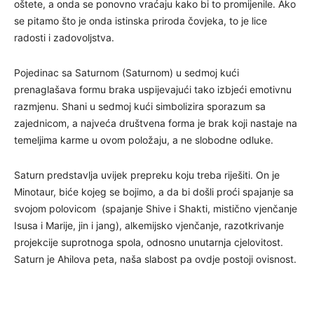
oštete, a onda se ponovno vraćaju kako bi to promijenile. Ako
se pitamo što je onda istinska priroda čovjeka, to je lice
radosti i zadovoljstva.
Pojedinac sa Saturnom (Saturnom) u sedmoj kući
prenaglašava formu braka uspijevajući tako izbjeći emotivnu
razmjenu. Shani u sedmoj kući simbolizira sporazum sa
zajednicom, a najveća društvena forma je brak koji nastaje na
temeljima karme u ovom položaju, a ne slobodne odluke.
Saturn predstavlja uvijek prepreku koju treba riješiti. On je
Minotaur, biće kojeg se bojimo, a da bi došli proći spajanje sa
svojom polovicom (spajanje Shive i Shakti, mistično vjenčanje
Isusa i Marije, jin i jang), alkemijsko vjenčanje, razotkrivanje
projekcije suprotnoga spola, odnosno unutarnja cjelovitost.
Saturn je Ahilova peta, naša slabost pa ovdje postoji ovisnost.