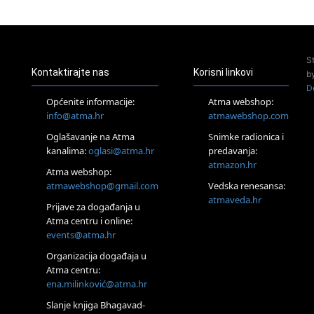
23.08.
Pula
Access Energetski Facelift®
24.08.
S
Zagreb
Kontaktirajte nas
Korisni linkovi
b
Pjesma srca / Zagreb
D
Online
Općenite informacije:
Atma webshop:
Tečaj Višeg Vodstva, razvijanja intuicije i Akaša zapisa
info@atma.hr
atmawebshop.com
25.08.
Oglašavanje na Atma
Snimke radionica i
Online
kanalima:
oglasi@atma.hr
predavanja:
Upisi u program Profesionalni hipnoterapeut — nova
generacija kreće 25.08. 2026.
atmazon.hr
Atma webshop:
26.08.
atmawebshop@gmail.com
Vedska renesansa:
Online
atmaveda.hr
Postanite Nositelj Vibracije Nove Zemlje
Prijave za događanja u
Atma centru i online:
27.08.
events@atma.hr
Visoko
Alemka Dauskardt – Jednodnevna radionica sistemskih
Organizacija događaja u
konstelacija
Atma centru:
29.08.
ena.milinković@atma.hr
Zagreb
HOD PO ŽERAVICI – Seminar koji mijenja tijelo, duh i um
Slanje knjiga Bhagavad-