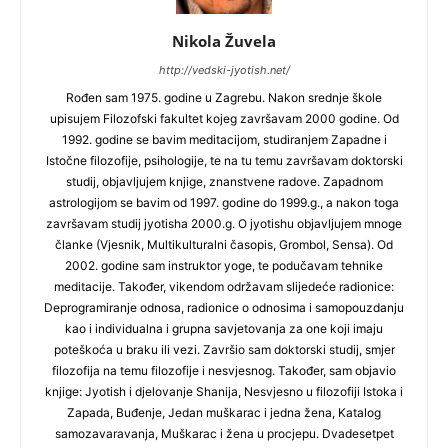
Nikola Žuvela
http://vedski-jyotish.net/
Rođen sam 1975. godine u Zagrebu. Nakon srednje škole
upisujem Filozofski fakultet kojeg završavam 2000 godine. Od
1992. godine se bavim meditacijom, studiranjem Zapadne i
Istočne filozofije, psihologije, te na tu temu završavam doktorski
studij, objavljujem knjige, znanstvene radove. Zapadnom
astrologijom se bavim od 1997. godine do 1999.g., a nakon toga
završavam studij jyotisha 2000.g. O jyotishu objavljujem mnoge
članke (Vjesnik, Multikulturalni časopis, Grombol, Sensa). Od
2002. godine sam instruktor yoge, te podučavam tehnike
meditacije. Također, vikendom održavam slijedeće radionice:
Deprogramiranje odnosa, radionice o odnosima i samopouzdanju
kao i individualna i grupna savjetovanja za one koji imaju
poteškoća u braku ili vezi. Završio sam doktorski studij, smjer
filozofija na temu filozofije i nesvjesnog. Također, sam objavio
knjige: Jyotish i djelovanje Shanija, Nesvjesno u filozofiji Istoka i
Zapada, Buđenje, Jedan muškarac i jedna žena, Katalog
samozavaravanja, Muškarac i žena u procjepu. Dvadesetpet