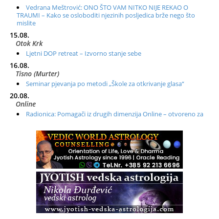
Vedrana Meštrović: ONO ŠTO VAM NITKO NIJE REKAO O
TRAUMI – Kako se osloboditi njezinih posljedica brže nego što
mislite
15.08.
Otok Krk
Ljetni DOP retreat – Izvorno stanje sebe
16.08.
Tisno (Murter)
Seminar pjevanja po metodi „Škole za otkrivanje glasa“
20.08.
Online
Radionica: Pomagači iz drugih dimenzija Online – otvoreno za
sve
21.08.
Zagreb+Online
Osnovni ThetaHealing® tečaj, Zagreb i Online
22.08.
Zagreb
Osnovna radionica za izscjeljivanje pranom (Basic Pranic
Healing course)
Pula
Access BARS®, otpusti stres