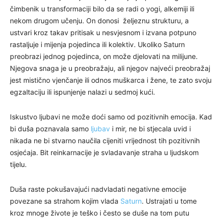
čimbenik u transformaciji bilo da se radi o yogi, alkemiji ili
nekom drugom učenju. On donosi željeznu strukturu, a
ustvari kroz takav pritisak u nesvjesnom i izvana potpuno
rastaljuje i mijenja pojedinca ili kolektiv. Ukoliko Saturn
preobrazi jednog pojedinca, on može djelovati na milijune.
Njegova snaga je u preobražaju, ali njegov najveći preobražaj
jest mistično vjenčanje ili odnos muškarca i žene, te zato svoju
egzaltaciju ili ispunjenje nalazi u sedmoj kući.
Iskustvo ljubavi ne može doći samo od pozitivnih emocija. Kad
bi duša poznavala samo
ljubav
i mir, ne bi stjecala uvid i
nikada ne bi stvarno naučila cijeniti vrijednost tih pozitivnih
osjećaja. Bit reinkarnacije je svladavanje straha u ljudskom
tijelu.
Duša raste pokušavajući nadvladati negativne emocije
povezane sa strahom kojim vlada
Saturn
. Ustrajati u tome
kroz mnoge živote je teško i često se duše na tom putu