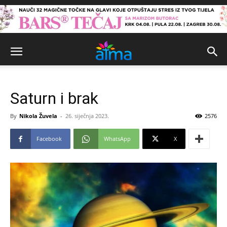
Saturn i brak
By
Nikola Žuvela
-
26. siječnja 2023.
2576
Facebook
WhatsApp
X