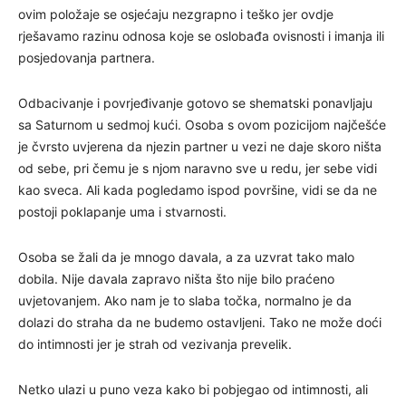
ovim položaje se osjećaju nezgrapno i teško jer ovdje
rješavamo razinu odnosa koje se oslobađa ovisnosti i imanja ili
posjedovanja partnera.
Odbacivanje i povrjeđivanje gotovo se shematski ponavljaju
sa Saturnom u sedmoj kući. Osoba s ovom pozicijom najčešće
je čvrsto uvjerena da njezin partner u vezi ne daje skoro ništa
od sebe, pri čemu je s njom naravno sve u redu, jer sebe vidi
kao sveca. Ali kada pogledamo ispod površine, vidi se da ne
postoji poklapanje uma i stvarnosti.
Osoba se žali da je mnogo davala, a za uzvrat tako malo
dobila. Nije davala zapravo ništa što nije bilo praćeno
uvjetovanjem. Ako nam je to slaba točka, normalno je da
dolazi do straha da ne budemo ostavljeni. Tako ne može doći
do intimnosti jer je strah od vezivanja prevelik.
Netko ulazi u puno veza kako bi pobjegao od intimnosti, ali