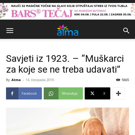
Savjeti iz 1923. – “Muškarci
za koje se ne treba udavati”
By
Atma
-
14. listopada 2019.
5665
Facebook
WhatsApp
X