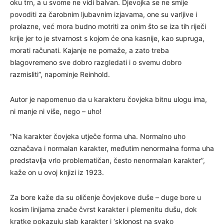
oku trn, a u svome ne vidi balvan. Djevojka se ne smije
povoditi za čarobnim ljubavnim izjavama, one su varljive i
prolazne, već mora budno motriti za onim što se iza tih riječi
krije jer to je stvarnost s kojom će ona kasnije, kao supruga,
morati računati. Kajanje ne pomaže, a zato treba
blagovremeno sve dobro razgledati i o svemu dobro
razmisliti”, napominje Reinhold.
Autor je napomenuo da u karakteru čovjeka bitnu ulogu ima,
ni manje ni više, nego – uho!
“Na karakter čovjeka utječe forma uha. Normalno uho
označava i normalan karakter, međutim nenormalna forma uha
predstavlja vrlo problematičan, često nenormalan karakter”,
kaže on u ovoj knjizi iz 1923.
Za bore kaže da su oličenje čovjekove duše – duge bore u
kosim linijama znače čvrst karakter i plemenitu dušu, dok
kratke pokazuju slab karakter i ‘sklonost na svako