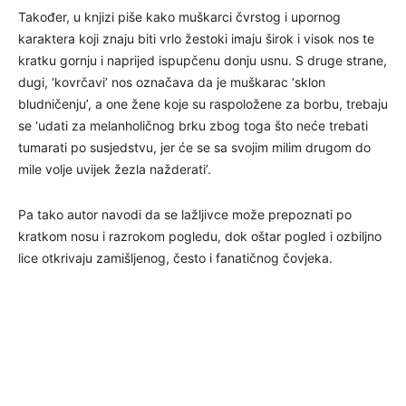
Također, u knjizi piše kako muškarci čvrstog i upornog
karaktera koji znaju biti vrlo žestoki imaju širok i visok nos te
kratku gornju i naprijed ispupčenu donju usnu. S druge strane,
dugi, ‘kovrčavi’ nos označava da je muškarac ‘sklon
bludničenju’, a one žene koje su raspoložene za borbu, trebaju
se ‘udati za melanholičnog brku zbog toga što neće trebati
tumarati po susjedstvu, jer će se sa svojim milim drugom do
mile volje uvijek žezla nažderati’.
Pa tako autor navodi da se lažljivce može prepoznati po
kratkom nosu i razrokom pogledu, dok oštar pogled i ozbiljno
lice otkrivaju zamišljenog, često i fanatičnog čovjeka.