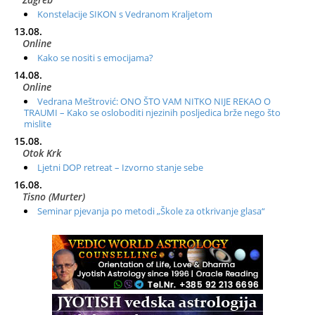
Konstelacije SIKON s Vedranom Kraljetom
13.08.
Online
Kako se nositi s emocijama?
14.08.
Online
Vedrana Meštrović: ONO ŠTO VAM NITKO NIJE REKAO O
TRAUMI – Kako se osloboditi njezinih posljedica brže nego što
mislite
15.08.
Otok Krk
Ljetni DOP retreat – Izvorno stanje sebe
16.08.
Tisno (Murter)
Seminar pjevanja po metodi „Škole za otkrivanje glasa“
20.08.
Online
Radionica: Pomagači iz drugih dimenzija Online – otvoreno za
sve
21.08.
Zagreb+Online
Osnovni ThetaHealing® tečaj, Zagreb i Online