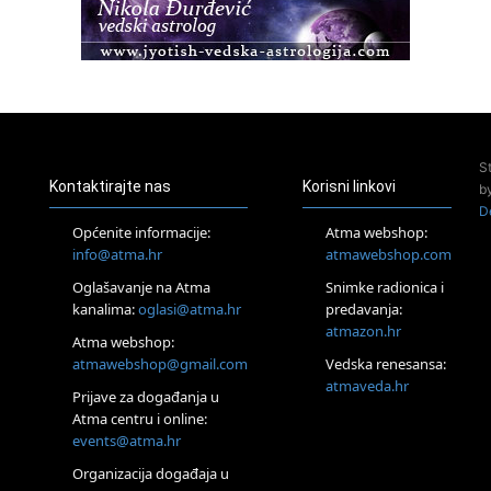
22.08.
Pula
Access BARS®, otpusti stres
23.08.
Pula
Access Energetski Facelift®
24.08.
S
Zagreb
Kontaktirajte nas
Korisni linkovi
b
Pjesma srca / Zagreb
D
Online
Općenite informacije:
Atma webshop:
Tečaj Višeg Vodstva, razvijanja intuicije i Akaša zapisa
info@atma.hr
atmawebshop.com
26.08.
Oglašavanje na Atma
Snimke radionica i
Online
kanalima:
oglasi@atma.hr
predavanja:
Postanite Nositelj Vibracije Nove Zemlje
atmazon.hr
27.08.
Atma webshop:
Visoko
atmawebshop@gmail.com
Vedska renesansa:
Alemka Dauskardt – Jednodnevna radionica sistemskih
atmaveda.hr
Prijave za događanja u
konstelacija
Atma centru i online:
29.08.
events@atma.hr
Zagreb
HOD PO ŽERAVICI – Seminar koji mijenja tijelo, duh i um
Organizacija događaja u
SoulFest – Festival glazbe, mudrosti i zajedništva