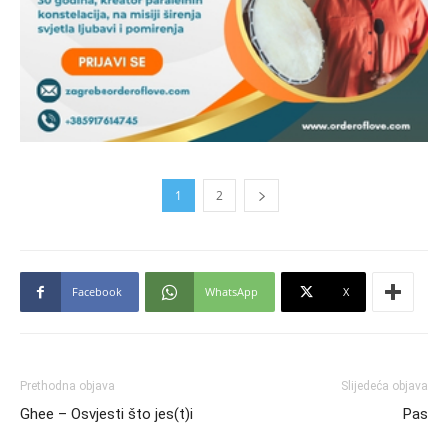
1
2
Facebook
WhatsApp
X
Prethodna objava
Slijedeća objava
Ghee – Osvjesti što jes(t)i
Pas