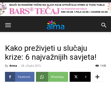
Kako preživjeti u slučaju
krize: 6 najvažnijih savjeta!
By
Atma
-
28. ožujka 2015.
1145
Facebook
WhatsApp
X