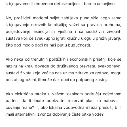
izbjegavamo ili redovnom detosikacijom – barem umanjimo.
No, preživjeti moderni svijet zahtijeva puno više nego samo
izbjegavanje otrovnih kemikalija; važni su pravilna prehrana,
posjedovanje esencijalnih vještina i samoodrživih životnih
sustava koji će sveukupno igrati ključnu ulogu u preživljavanju
(što god moglo doći na naš put u budućnosti).
Ako neka od trenutnih političkih i ekonomskih prijetnji koje se
naziru na kraju dovede do društvenog prevrata, svakodnevni
sustavi života koje većina nas uzima zdravo za gotovo, mogu
postati ugroženi, ili može čak doći do potpunog zastoja.
Ako električna mreža u vašem lokalnom području odjednom
padne, da li imate adekvatni rezervni plan za nabavu i
čuvanje hrane? Ili, ako lokalna vodovodna mreža presuši, bi li
imali alternativni izvor za dobivanje čiste pitke vode?