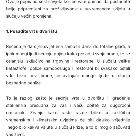
Ovo je popis od šest savjeta koji će vam pomoći da postanete
bolje pripremljeni za preživljavanje u suvremenom svijetu u
slučaju većih promjena.
1. Posadite vrt u dvorištu
Rečeno je da cijeli svijet ima samo tri dana do totalne gladi, a
ipak mnogi ljudi nemaju pojma kako posaditi svoju hranu, te se
oslanjaju isključivo na trgovine i restorane. U slučaju velike
katastrofe, police samoposluga i restorani bi svakako ostali
vrlo brzo bez hrane, ostavljajući mnoge ljude u stanju
beznadne panike.
To je razlog zašto je sadnja vrta u dvorištu ili građenje
staklenika presudna za vas i vašu obitelj za dugoročni
opstanak. Znanje kako rastu razne biljke u različitim
vremenskim i klimatskim uvjetima će biti daleko vrijednije
nego bilo kakva valuta u slučaju krize, a to bi moglo sačuvati
vaš život.