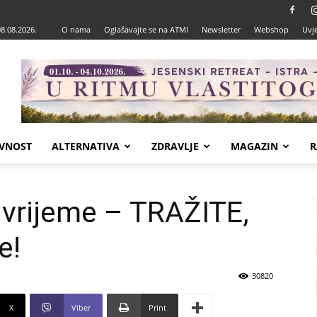
08.08.2026.
O nama
Oglašavajte se na ATMI
Newsletter
Webshop
Uvje
VNOST
ALTERNATIVA
ZDRAVLJE
MAGAZIN
R
 vrijeme – TRAŽITE,
e!
30820
X
Viber
Print