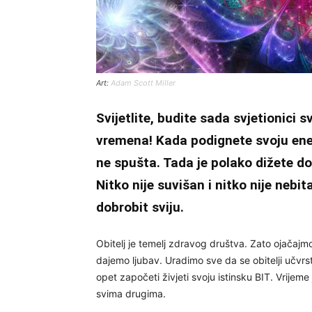
Art:
Adam Scott Miller
Svijetlite, budite sada svjetionici
vremena! Kada podignete svoju energ
ne spušta. Tada je polako dižete do 
Nitko nije suvišan i nitko nije nebi
dobrobit sviju.
Obitelj je temelj zdravog društva. Zato ojačajm
dajemo ljubav. Uradimo sve da se obitelji učv
opet započeti živjeti svoju istinsku BIT. Vrijeme
svima drugima.