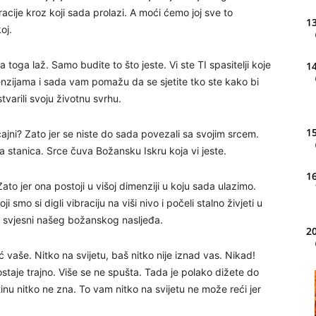
cije kroz koji sada prolazi. A moći ćemo joj sve to
13
oj.
na toga laž. Samo budite to što jeste. Vi ste TI spasitelji koje
14
enzijama i sada vam pomažu da se sjetite tko ste kako bi
stvarili svoju životnu svrhu.
15
ajni? Zato jer se niste do sada povezali sa svojim srcem.
a stanica. Srce čuva Božansku Iskru koja vi jeste.
16
Zato jer ona postoji u višoj dimenziji u koju sada ulazimo.
i smo si digli vibraciju na viši nivo i počeli stalno živjeti u
smo svjesni našeg božanskog nasljeđa.
20
ć vaše. Nitko na svijetu, baš nitko nije iznad vas. Nikad!
staje trajno. Više se ne spušta. Tada je polako dižete do
21
istinu nitko ne zna. To vam nitko na svijetu ne može reći jer