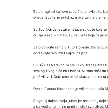
Zato dragi svi koji ovo sada čitate, svijetlite, bu
svjetla. Budite im putokaz u ova tamna vremena ka
Svi ljudi koji danas žive najjače su duše koje su
oružja u sebi – ljubavi. Ljubav je ta koja najjač
Zato odlučite samo BITI to što jeste. Dišite d
održavajte svoj mir i sjajite još jače.
I TRAŽITE! Naravno, vi ste TI koji trebaju tražit
svakog živog bića na Planetu. Mi smo došli da 
preživljavali. Došli smo birati iskustva na korist 
Ova je Planeta biser i zato je vrijeme da naša 
Stoga joj dajmo svoju ljubav jer nas hrani, daje s
a da većina to niti ne primijeti cijeli svoj život.