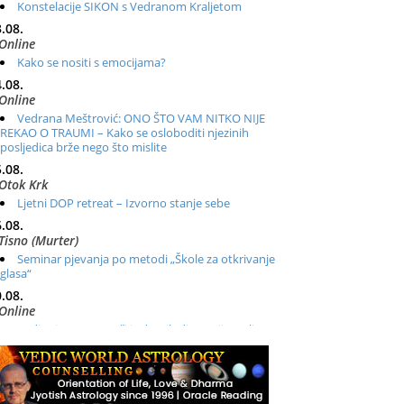
Konstelacije SIKON s Vedranom Kraljetom
.08.
Online
Kako se nositi s emocijama?
.08.
Online
Vedrana Meštrović: ONO ŠTO VAM NITKO NIJE
REKAO O TRAUMI – Kako se osloboditi njezinih
posljedica brže nego što mislite
.08.
Otok Krk
Ljetni DOP retreat – Izvorno stanje sebe
.08.
Tisno (Murter)
Seminar pjevanja po metodi „Škole za otkrivanje
glasa“
.08.
Online
Radionica: Pomagači iz drugih dimenzija Online –
otvoreno za sve
.08.
Zagreb+Online
Osnovni ThetaHealing® tečaj, Zagreb i Online