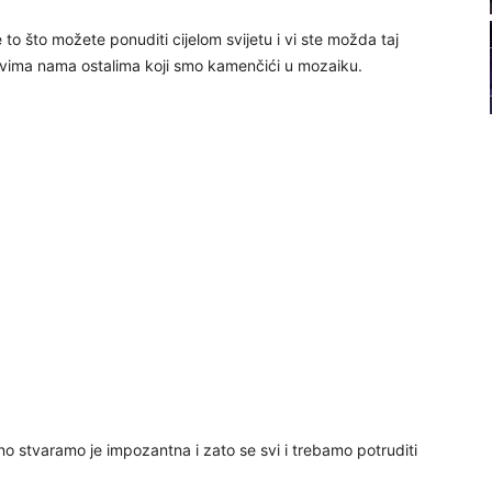
22
 to što možete ponuditi cijelom svijetu i vi ste možda taj
a svima nama ostalima koji smo kamenčići u mozaiku.
23
24
25
26
27
no stvaramo je impozantna i zato se svi i trebamo potruditi