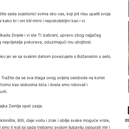
dite sada svjetionici svima oko vas, koji još nisu upalili svoja
ko bi i oni bili mirni i nepokolebljivi kao i vi.
 ikada živjele i vi ste TI izabrani, upravo zbog najjačeg
eg neprijatelja pokorava, oduzimajući mu ubojitost.
uboko jer se sa svakim dahom povezujete s Božanskim u sebi,
i. Tražite da se sva blaga ovog svijeta oslobode na korist
živimo kao slobodna bića i dosta smo robovali i
svih.
Majka Zemlja opet zasja.
09
klonište, štiti, daje vodu i zrak i obilje svake moguće vrste,
 Mi smo ti koji joj sada trebamo svojom ljubavlju osigurati mir i