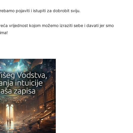
rebamo pojaviti i istupiti za dobrobit sviju.
29
veća vrijednost kojom možemo izraziti sebe i davati jer smo
vima!
30
31
28
05