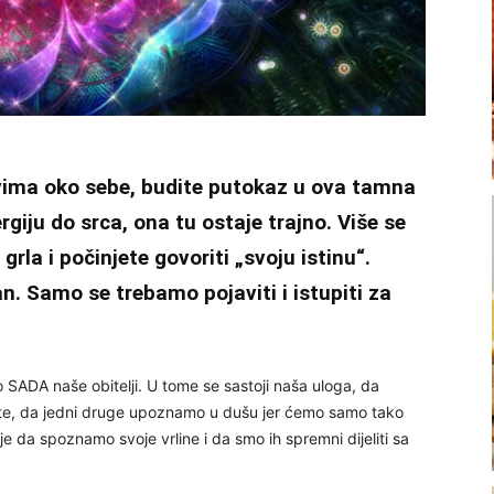
 svima oko sebe, budite putokaz u ova tamna
iju do srca, ona tu ostaje trajno. Više se
grla i počinjete govoriti „svoju istinu“.
tan. Samo se trebamo pojaviti i istupiti za
o SADA naše obitelji. U tome se sastoji naša uloga, da
rste, da jedni druge upoznamo u dušu jer ćemo samo tako
 je da spoznamo svoje vrline i da smo ih spremni dijeliti sa