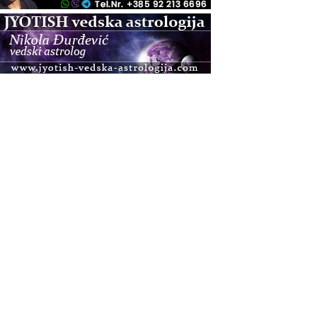
.08.
Pula
Access BARS®, otpusti stres
.08.
Pula
Access Energetski Facelift®
.08.
Zagreb
Pjesma srca / Zagreb
Online
Tečaj Višeg Vodstva, razvijanja intuicije i Akaša
zapisa
.08.
Online
Upisi u program Profesionalni hipnoterapeut —
nova generacija kreće 25.08. 2026.
.08.
Online
Postanite Nositelj Vibracije Nove Zemlje
.08.
Visoko
Alemka Dauskardt – Jednodnevna radionica