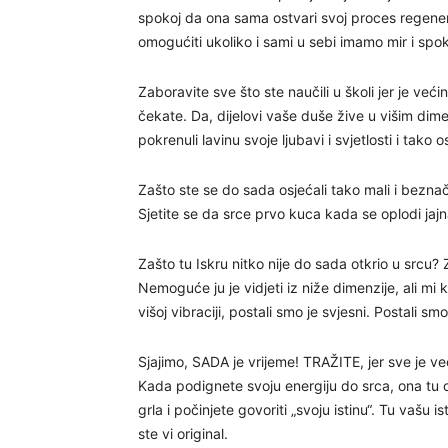
spokoj da ona sama ostvari svoj proces regenera
omogućiti ukoliko i sami u sebi imamo mir i spok
Zaboravite sve što ste naučili u školi jer je veći
čekate. Da, dijelovi vaše duše žive u višim dim
pokrenuli lavinu svoje ljubavi i svjetlosti i tako o
Zašto ste se do sada osjećali tako mali i beznač
Sjetite se da srce prvo kuca kada se oplodi jajn
Zašto tu Iskru nitko nije do sada otkrio u srcu? 
Nemoguće ju je vidjeti iz niže dimenzije, ali mi koj
višoj vibraciji, postali smo je svjesni. Postali 
Sjajimo, SADA je vrijeme! TRAŽITE, jer sve je ve
Kada podignete svoju energiju do srca, ona tu o
grla i počinjete govoriti „svoju istinu“. Tu vašu 
ste vi original.