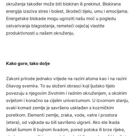
okruženja također može biti blokiran ili prekinut. Blokirana
energija izaziva stres i bolest, škodeći tijelu, umu i emocijama.
Energetske blokade mogu ugroziti našu moć u pogledu
ostvarivanja blagostanja, remeteći osjećaj vlastite
produktivnosti u našem okruženju.
Kako gore, tako dolje
Zakoni prirode jednako vrijede na razini atoma kao i na razini
čitavog svemira. To su složeni obrasci koji ljudsko tijelo
povezuju s njegovim životnim i radnim okruženjem, s okolnim
svijetom i konačno sa cijelim univerzumom. U izvornom stanju,
svaki komad zemlje je savršeno usklađen s kozmičkim
poretkom. Elementi zemlje, zraka, vode, vatre i prostora
(etera), od vajkada su bili savršeno uigrani. Ako ste ikada
šetali šumom ili bujnom livadom, pored potoka ili brze rijeke,