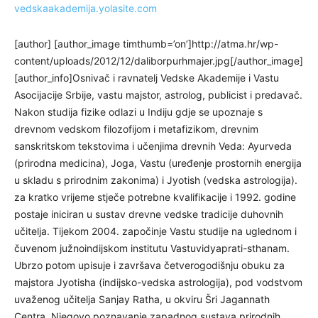
vedskaakademija.yolasite.com
[author] [author_image timthumb=’on’]http://atma.hr/wp-
content/uploads/2012/12/daliborpurhmajer.jpg[/author_image]
[author_info]Osnivač i ravnatelj Vedske Akademije i Vastu
Asocijacije Srbije, vastu majstor, astrolog, publicist i predavač.
Nakon studija fizike odlazi u Indiju gdje se upoznaje s
drevnom vedskom filozofijom i metafizikom, drevnim
sanskritskom tekstovima i učenjima drevnih Veda: Ayurveda
(prirodna medicina), Joga, Vastu (uređenje prostornih energija
u skladu s prirodnim zakonima) i Jyotish (vedska astrologija).
za kratko vrijeme stječe potrebne kvalifikacije i 1992. godine
postaje iniciran u sustav drevne vedske tradicije duhovnih
učitelja. Tijekom 2004. započinje Vastu studije na uglednom i
čuvenom južnoindijskom institutu Vastuvidyaprati-sthanam.
Ubrzo potom upisuje i završava četverogodišnju obuku za
majstora Jyotisha (indijsko-vedska astrologija), pod vodstvom
uvaženog učitelja Sanjay Ratha, u okviru Šri Jagannath
Centra. Njegovo poznavanje zapadnog sustava prirodnih