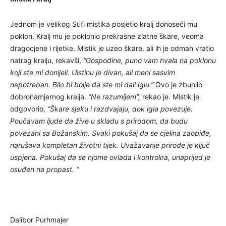
Jednom je velikog Sufi mistika posjetio kralj donoseći mu
poklon. Kralj mu je poklonio prekrasne zlatne škare, veoma
dragocjene i rijetke. Mistik je uzeo škare, ali ih je odmah vratio
natrag kralju, rekavši,
“Gospodine, puno vam hvala na poklonu
koji ste mi donijeli. Uistinu je divan, ali meni sasvim
nepotreban. Bilo bi bolje da ste mi dali iglu.”
Ovo je zbunilo
dobronamjernog kralja.
“Ne razumijem”,
rekao je. Mistik je
odgovorio,
“Škare sjeku i razdvajaju, dok igla povezuje.
Poučavam ljude da žive u skladu s prirodom, da budu
povezani sa Božanskim. Svaki pokušaj da se cjelina zaobiđe,
narušava kompletan životni tijek. Uvažavanje prirode je ključ
uspjeha. Pokušaj da se njome ovlada i kontrolira, unaprijed je
osuđen na propast. “
Dalibor Purhmajer