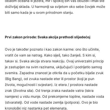
obalom oceana ili jezera, mir i spokoj bih vas obuzeli i imali ste
doživljaj sklada. U harmoniji sa svijetom oko sebe čovjek može
biti samo kada je u svom prirodnom stanju.
Prvi zakon prirode: Svaka akcija prethodi slijedećoj
Ovo je također poznato i kao zakon karme: ono što učinite,
vratit će vam se natrag. Kako siješ, tako žanješ. S kim si,
takav si. Svaka akcija stvara reakciju. Ovaj univerzalni princip
je zastupljen na svim razinama, uključujući i podrijetlo samog
svemira. Zapadna znanost je otkrila da u početku bijaše zvuk
(Big Bang), od zvuka nastade eter ili prostor (koji je pun
života, mogućnosti i svjestan). Iz etera / prostora nastade
zrak (životna sila). Od trenja zraka nastade vatra (iskra
namjere) u vidu munje. Od prekomjerne topline, nastade voda
(stvaratelj). Od vode nastade zemlja (potpora). Ovo je bio
kronološki niz nastanka pet elemenata.