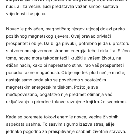
nudi, ali za većinu ljudi predstavlja važan simbol sustava
vrijednosti i uspjeha.
Novac je privlačan, magnetičan; njegov utjecaj dolazi preko
pozitivnog magnetskog sjevera. Ovaj pravac privlači
prosperitet i obilje. Da bi ga privukli, potrebno je da u prostoru
s otvorenom sjevernom stranom energija teče i cirkulira. Slično
tome, novac mora također teći i kružiti u vašem životu, na
etičan način, kako bi neprestano stimulirao vaš prosperitet i
ponudio razne mogućnosti. Obilje nije tek plod nečije mašte;
nastaje samo onda ako se povežemo s postojećim
magnetskim energetskim tijekom. Pošto je sve
međupovezano, bogatstvo nije predmet otimanja već
uključivanja u prirodne tokove razmjene koji kruže svemirom.
Kada se poremete tokovi energije novca, većina životnih
aspekata usahne. To sasvim sigurno izazva stres, ali je
jednako pogodno za preispitivanje osobnih životnih stavova.