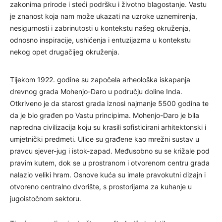
zakonima prirode i steći podršku i životno blagostanje. Vastu
je znanost koja nam može ukazati na uzroke uznemirenja,
nesigurnosti i zabrinutosti u kontekstu našeg okruženja,
odnosno inspiracije, ushićenja i entuzijazma u kontekstu
nekog opet drugačijeg okruženja.
Tijekom 1922. godine su započela arheološka iskapanja
drevnog grada Mohenjo-Daro u području doline Inda.
Otkriveno je da starost grada iznosi najmanje 5500 godina te
da je bio građen po Vastu principima. Mohenjo-Daro je bila
napredna civilizacija koju su krasili sofisticirani arhitektonski i
umjetnički predmeti. Ulice su građene kao mrežni sustav u
pravcu sjever-jug i istok-zapad. Međusobno su se križale pod
pravim kutem, dok se u prostranom i otvorenom centru grada
nalazio veliki hram. Osnove kuća su imale pravokutni dizajn i
otvoreno centralno dvorište, s prostorijama za kuhanje u
jugoistočnom sektoru.