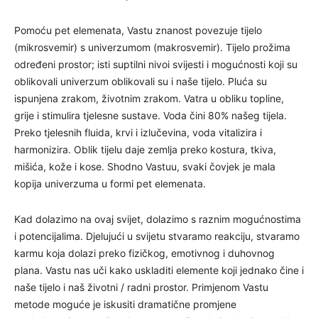
Pomoću pet elemenata, Vastu znanost povezuje tijelo
(mikrosvemir) s univerzumom (makrosvemir). Tijelo prožima
određeni prostor; isti suptilni nivoi svijesti i mogućnosti koji su
oblikovali univerzum oblikovali su i naše tijelo. Pluća su
ispunjena zrakom, životnim zrakom. Vatra u obliku topline,
grije i stimulira tjelesne sustave. Voda čini 80% našeg tijela.
Preko tjelesnih fluida, krvi i izlučevina, voda vitalizira i
harmonizira. Oblik tijelu daje zemlja preko kostura, tkiva,
mišića, kože i kose. Shodno Vastuu, svaki čovjek je mala
kopija univerzuma u formi pet elemenata.
Kad dolazimo na ovaj svijet, dolazimo s raznim mogućnostima
i potencijalima. Djelujući u svijetu stvaramo reakciju, stvaramo
karmu koja dolazi preko fizičkog, emotivnog i duhovnog
plana. Vastu nas uči kako uskladiti elemente koji jednako čine i
naše tijelo i naš životni / radni prostor. Primjenom Vastu
metode moguće je iskusiti dramatične promjene