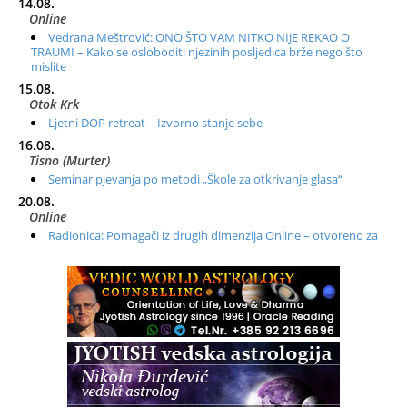
14.08.
Online
Vedrana Meštrović: ONO ŠTO VAM NITKO NIJE REKAO O
TRAUMI – Kako se osloboditi njezinih posljedica brže nego što
mislite
15.08.
Otok Krk
Ljetni DOP retreat – Izvorno stanje sebe
16.08.
Tisno (Murter)
Seminar pjevanja po metodi „Škole za otkrivanje glasa“
20.08.
Online
Radionica: Pomagači iz drugih dimenzija Online – otvoreno za
sve
21.08.
Zagreb+Online
Osnovni ThetaHealing® tečaj, Zagreb i Online
22.08.
Zagreb
Osnovna radionica za izscjeljivanje pranom (Basic Pranic
Healing course)
Pula