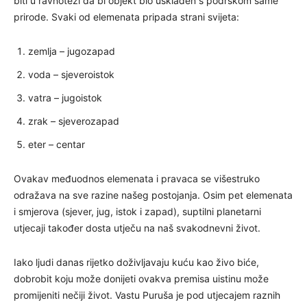
biti u ravnoteži da bi objekt bio usklađen s podrškom same
prirode. Svaki od elemenata pripada strani svijeta:
zemlja – jugozapad
voda – sjeveroistok
vatra – jugoistok
zrak – sjeverozapad
eter – centar
Ovakav međuodnos elemenata i pravaca se višestruko
odražava na sve razine našeg postojanja. Osim pet elemenata
i smjerova (sjever, jug, istok i zapad), suptilni planetarni
utjecaji također dosta utječu na naš svakodnevni život.
Iako ljudi danas rijetko doživljavaju kuću kao živo biće,
dobrobit koju može donijeti ovakva premisa uistinu može
promijeniti nečiji život. Vastu Puruša je pod utjecajem raznih