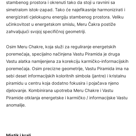
stambenog prostora i okrenuti tako da stoji u ravnini sa
simetralom istok-zapad. Tako će najefikasnije harmonizirati i
energizirati cjelokupnu energiju stambenog prostora. Veliku
učinkovitost u energetskom smislu, Meru Čakra postiže
zahvaljujući svojoj specifičnoj geometriji.
Osim Meru Chakre, koja služi za reguliranje energetskih
poremećaja, specijalno načinjena Vastu Piramida je druga
Vastu alatka namijenjena za korekciju karmičko-informacijskih
poremećaja. Osim precizne geometrije, Vastu Piramida ima na
sebi deset informacijskih koloritnih simbola (jantre) i kristalnu
piramidu u centru koja dodatno fokusira i pojačava njeno
djelovanje. Kombinirana upotreba Meru Chakre i Vastu
Piramide otklanja energetske i karmičko / informacijske Vastu
anomalije.
Mistik i kralj