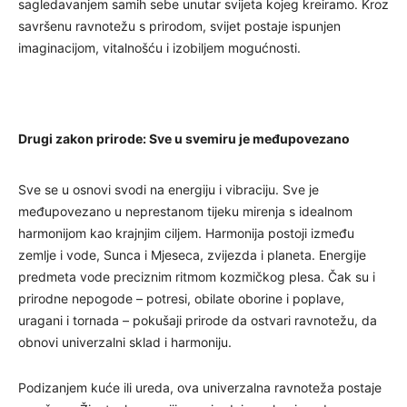
sagledavanjem samih sebe unutar svijeta kojeg kreiramo. Kroz
savršenu ravnotežu s prirodom, svijet postaje ispunjen
imaginacijom, vitalnošću i izobiljem mogućnosti.
Drugi zakon prirode: Sve u svemiru je međupovezano
Sve se u osnovi svodi na energiju i vibraciju. Sve je
međupovezano u neprestanom tijeku mirenja s idealnom
harmonijom kao krajnjim ciljem. Harmonija postoji između
zemlje i vode, Sunca i Mjeseca, zvijezda i planeta. Energije
predmeta vode preciznim ritmom kozmičkog plesa. Čak su i
prirodne nepogode – potresi, obilate oborine i poplave,
uragani i tornada – pokušaji prirode da ostvari ravnotežu, da
obnovi univerzalni sklad i harmoniju.
Podizanjem kuće ili ureda, ova univerzalna ravnoteža postaje