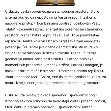
U slučaju velikih poremećaja u stambenom prostoru, što je
izravna posljedica nepoštovanja Vastu prirodnih zakona,
najbolje je pristupiti kombiniranoj upotrebi učinkovitih Vastu
“alata” koje neutraliziraju energetske poremećaje stambenog
prostora. Meru Chakra je prvi takav alat. To je piramidalna
replika Šri Jantre koja višestruko naglašava njen energetski
potencijal. Šri Jantra je složena geometrijska struktura koju
čini devet međusobno ukriženih trokuta. Njena unutarnja
geometrija unutar sebe nosi strukturu zlatnog presjeka i
harmonijskih proporcija. Američki fizičar, Patrick Flanagan, je
naziva “kraljem moćnih simbola”. Trodimenzionalna replika Šri
Jantre odnosno Meru Čakra, već tisućama godina se koristi za
neutralizaciju energetskih poremećaja stambenog prostora.
U slučaju da postoji blokada sjevernog, sjeveroistočnog i
istočnog sektora odnosno da nedostaju vrata i prozori (otvori),
Meru čakru bi trebalo postaviti u sjeveroistočni sektor