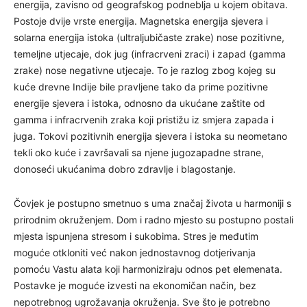
energija, zavisno od geografskog podneblja u kojem obitava.
Postoje dvije vrste energija. Magnetska energija sjevera i
solarna energija istoka (ultraljubičaste zrake) nose pozitivne,
temeljne utjecaje, dok jug (infracrveni zraci) i zapad (gamma
zrake) nose negativne utjecaje. To je razlog zbog kojeg su
kuće drevne Indije bile pravljene tako da prime pozitivne
energije sjevera i istoka, odnosno da ukućane zaštite od
gamma i infracrvenih zraka koji pristižu iz smjera zapada i
juga. Tokovi pozitivnih energija sjevera i istoka su neometano
tekli oko kuće i završavali sa njene jugozapadne strane,
donoseći ukućanima dobro zdravlje i blagostanje.
Čovjek je postupno smetnuo s uma značaj života u harmoniji s
prirodnim okruženjem. Dom i radno mjesto su postupno postali
mjesta ispunjena stresom i sukobima. Stres je međutim
moguće otkloniti već nakon jednostavnog dotjerivanja
pomoću Vastu alata koji harmoniziraju odnos pet elemenata.
Postavke je moguće izvesti na ekonomičan način, bez
nepotrebnog ugrožavanja okruženja. Sve što je potrebno