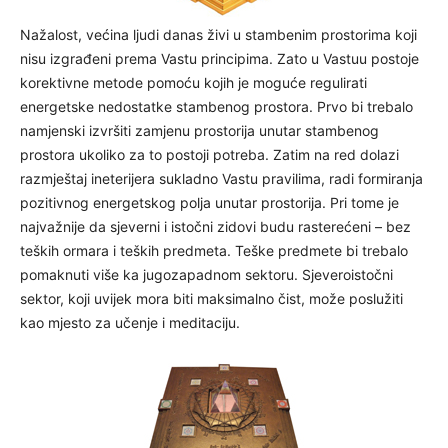
Nažalost, većina ljudi danas živi u stambenim prostorima koji
nisu izgrađeni prema Vastu principima. Zato u Vastuu postoje
korektivne metode pomoću kojih je moguće regulirati
energetske nedostatke stambenog prostora. Prvo bi trebalo
namjenski izvršiti zamjenu prostorija unutar stambenog
prostora ukoliko za to postoji potreba. Zatim na red dolazi
razmještaj ineterijera sukladno Vastu pravilima, radi formiranja
pozitivnog energetskog polja unutar prostorija. Pri tome je
najvažnije da sjeverni i istočni zidovi budu rasterećeni – bez
teških ormara i teških predmeta. Teške predmete bi trebalo
pomaknuti više ka jugozapadnom sektoru. Sjeveroistočni
sektor, koji uvijek mora biti maksimalno čist, može poslužiti
kao mjesto za učenje i meditaciju.