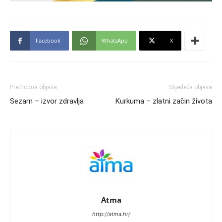
Facebook
WhatsApp
X
Prethodna objava
Slijedeća objava
Sezam – izvor zdravlja
Kurkuma – zlatni začin života
Atma
http://atma.hr/