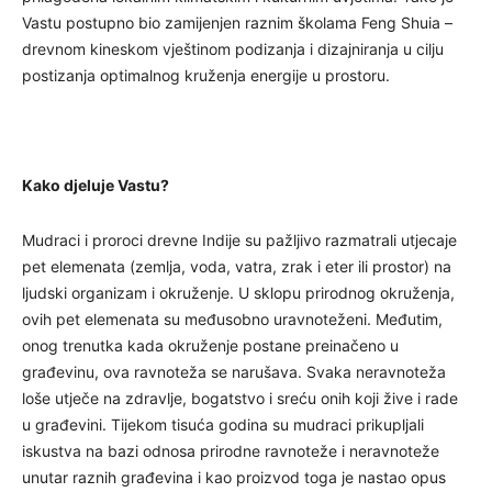
Vastu postupno bio zamijenjen raznim školama Feng Shuia –
drevnom kineskom vještinom podizanja i dizajniranja u cilju
postizanja optimalnog kruženja energije u prostoru.
Kako djeluje Vastu?
Mudraci i proroci drevne Indije su pažljivo razmatrali utjecaje
pet elemenata (zemlja, voda, vatra, zrak i eter ili prostor) na
ljudski organizam i okruženje. U sklopu prirodnog okruženja,
ovih pet elemenata su međusobno uravnoteženi. Međutim,
onog trenutka kada okruženje postane preinačeno u
građevinu, ova ravnoteža se narušava. Svaka neravnoteža
loše utječe na zdravlje, bogatstvo i sreću onih koji žive i rade
u građevini. Tijekom tisuća godina su mudraci prikupljali
iskustva na bazi odnosa prirodne ravnoteže i neravnoteže
unutar raznih građevina i kao proizvod toga je nastao opus