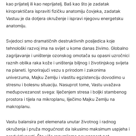
kao prijatelj ili kao neprijatelj. Baš kao što je zadatak
kiropraktičara ispraviti fizičku anatomiju čovjeka, zadatak
Vastuu je da dotjera okruženje i ispravi njegovu energetsku
anatomiju.
Svjedoci smo dramatičnih destruktivnih posljedica koje
tehnološki razvoj ima na svijet u kome danas živimo. Globalno
zagrijavanje i uništenje ozonskog omotača su opasni uzročnici
raznih oblika raka kože i uništenja biljnog i životinjskog svijeta
na planeti. Ignorirajući vezu s prirodom i zakonima
univerzuma, Majku Zemlju i vlastitu egzistenciju dovodimo u
stresnu i bolesnu situaciju. Nasuprot tome, Vastu uvažava
međupovezanost svega: liječenjem stresa i boljki stambenog
prostora i tijela na mikroplanu, liječimo Majku Zemlju na
makroplanu.
Vastu balansira pet elemenata unutar životnog i radnog
okruženja i pruža mogućnost da iskusimo maksimum uspjeha i