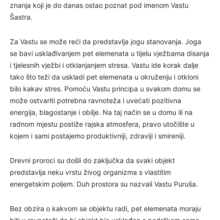
znanja koji je do danas ostao poznat pod imenom Vastu
Šastra.
Za Vastu se može reći da predstavlja jogu stanovanja. Joga
se bavi usklađivanjem pet elemenata u tijelu vježbama disanja
i tjelesnih vježbi i otklanjanjem stresa. Vastu ide korak dalje
tako što teži da uskladi pet elemenata u okruženju i otkloni
bilo kakav stres. Pomoću Vastu principa u svakom domu se
može ostvariti potrebna ravnoteža i uvećati pozitivna
energija, blagostanje i obilje. Na taj način se u domu ili na
radnom mjestu postiže rajska atmosfera, pravo utočište u
kojem i sami postajemo produktivniji, zdraviji i smireniji.
Drevni proroci su došli do zaključka da svaki objekt
predstavlja neku vrstu živog organizma s vlastitim
energetskim poljem. Duh prostora su nazvali Vastu Puruša.
Bez obzira o kakvom se objektu radi, pet elemenata moraju