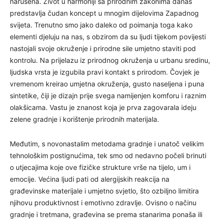
narušena. Život u harmoniji sa prirodnim zakonima danas
predstavlja čudan koncept u mnogim dijelovima Zapadnog
svijeta. Trenutno smo jako daleko od poimanja toga kako
elementi djeluju na nas, s obzirom da su ljudi tijekom povijesti
nastojali svoje okruženje i prirodne sile umjetno staviti pod
kontrolu. Na prijelazu iz prirodnog okruženja u urbanu sredinu,
ljudska vrsta je izgubila pravi kontakt s prirodom. Čovjek je
vremenom kreirao umjetna okruženja, gusto naseljena i puna
sintetike, čiji je dizajn prije svega namijenjen komforu i raznim
olakšicama. Vastu je znanost koja je prva zagovarala ideju
zelene gradnje i korištenje prirodnih materijala.
Međutim, s novonastalim metodama gradnje i unatoč velikim
tehnološkim postignućima, tek smo od nedavno počeli brinuti
o utjecajima koje ove fizičke strukture vrše na tijelo, um i
emocije. Većina ljudi pati od alergijskih reakcija na
građevinske materijale i umjetno svjetlo, što ozbiljno limitira
njihovu produktivnost i emotivno zdravlje. Ovisno o načinu
gradnje i tretmana, građevina se prema stanarima ponaša ili