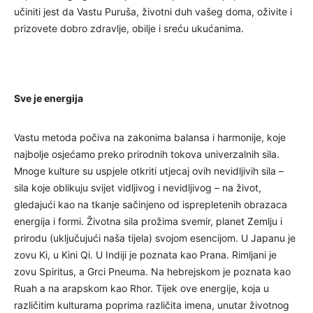
učiniti jest da Vastu Puruša, životni duh vašeg doma, oživite i
prizovete dobro zdravlje, obilje i sreću ukućanima.
Sve je energija
Vastu metoda počiva na zakonima balansa i harmonije, koje
najbolje osjećamo preko prirodnih tokova univerzalnih sila.
Mnoge kulture su uspjele otkriti utjecaj ovih nevidljivih sila –
sila koje oblikuju svijet vidljivog i nevidljivog – na život,
gledajući kao na tkanje sačinjeno od isprepletenih obrazaca
energija i formi. Životna sila prožima svemir, planet Zemlju i
prirodu (uključujući naša tijela) svojom esencijom. U Japanu je
zovu Ki, u Kini Qi. U Indiji je poznata kao Prana. Rimljani je
zovu Spiritus, a Grci Pneuma. Na hebrejskom je poznata kao
Ruah a na arapskom kao Rhor. Tijek ove energije, koja u
različitim kulturama poprima različita imena, unutar životnog