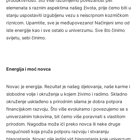
produktivnosti. Što više razumijemo povezanost pet
elemenata s raznim aspektima našeg života, prije ćemo biti u
stanju uspostaviti izgubljenu vezu s neiscrpnom kozmičkom
riznicom. Upamtite, sve je međupovezano! Načinjeni smo od
iste energije kao i sve ostalo u univerzumu. Sve što činimo
svijetu, sebi činimo.
Energija i moć novca
Novac je energija. Rezultat je našeg djelovanja, naše karme i
slobodne volje i okruženja u kojem živimo i radimo. Skladno
okruženje usklađeno s prirodnim silama je dobra potpora
financijskom razvoju. Što više evoluiramo i povezujemo se s
univerzalnim tokovima, bit ćemo više poravnati s vlastitom
prirodom. Nagodba može ići preko novca ili neke druge
mogućnosti koja pruža potporu razvoju i stvaranju
blagostanja. Novac nije jedini vid blagostanja koje univerzum