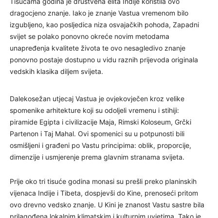
Tisućama godina je društvena elita Indije koristila ovo
dragocjeno znanje. Iako je znanje Vastua vremenom bilo
izgubljeno, kao posljedica niza osvajačkih pohoda, Zapadni
svijet se polako ponovno okreće novim metodama
unapređenja kvalitete života te ovo nesagledivo znanje
ponovno postaje dostupno u vidu raznih prijevoda originala
vedskih klasika diljem svijeta.
Dalekosežan utjecaj Vastua je ovjekovječen kroz velike
spomenike arhitekture koji su odoljeli vremenu i stihiji:
piramide Egipta i civilizacije Maja, Rimski Koloseum, Grčki
Partenon i Taj Mahal. Ovi spomenici su u potpunosti bili
osmišljeni i građeni po Vastu principima: oblik, proporcije,
dimenzije i usmjerenje prema glavnim stranama svijeta.
Prije oko tri tisuće godina monasi su prešli preko planinskih
vijenaca Indije i Tibeta, dospjevši do Kine, prenoseći pritom
ovo drevno vedsko znanje. U Kini je znanost Vastu sastre bila
prilagođena lokalnim klimatskim i kulturnim uvjetima. Tako je