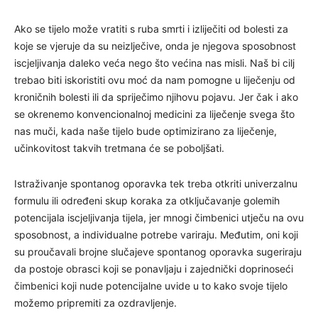
Ako se tijelo može vratiti s ruba smrti i izliječiti od bolesti za
koje se vjeruje da su neizlječive, onda je njegova sposobnost
iscjeljivanja daleko veća nego što većina nas misli. Naš bi cilj
trebao biti iskoristiti ovu moć da nam pomogne u liječenju od
kroničnih bolesti ili da spriječimo njihovu pojavu. Jer čak i ako
se okrenemo konvencionalnoj medicini za liječenje svega što
nas muči, kada naše tijelo bude optimizirano za liječenje,
učinkovitost takvih tretmana će se poboljšati.
Istraživanje spontanog oporavka tek treba otkriti univerzalnu
formulu ili određeni skup koraka za otključavanje golemih
potencijala iscjeljivanja tijela, jer mnogi čimbenici utječu na ovu
sposobnost, a individualne potrebe variraju. Međutim, oni koji
su proučavali brojne slučajeve spontanog oporavka sugeriraju
da postoje obrasci koji se ponavljaju i zajednički doprinoseći
čimbenici koji nude potencijalne uvide u to kako svoje tijelo
možemo pripremiti za ozdravljenje.