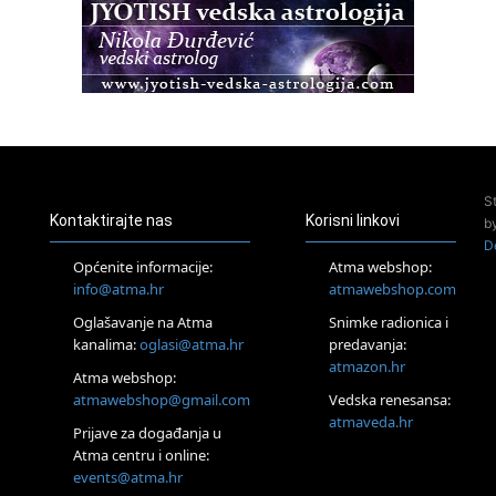
Zagreb
Osnovna radionica za izscjeljivanje pranom (Basic Pranic
Healing course)
Pula
Access BARS®, otpusti stres
23.08.
Pula
Access Energetski Facelift®
24.08.
S
Zagreb
Kontaktirajte nas
Korisni linkovi
b
Pjesma srca / Zagreb
D
Online
Općenite informacije:
Atma webshop:
Tečaj Višeg Vodstva, razvijanja intuicije i Akaša zapisa
info@atma.hr
atmawebshop.com
25.08.
Oglašavanje na Atma
Snimke radionica i
Online
kanalima:
oglasi@atma.hr
predavanja:
Upisi u program Profesionalni hipnoterapeut — nova
generacija kreće 25.08. 2026.
atmazon.hr
Atma webshop:
26.08.
atmawebshop@gmail.com
Vedska renesansa:
Online
atmaveda.hr
Postanite Nositelj Vibracije Nove Zemlje
Prijave za događanja u
Atma centru i online:
27.08.
events@atma.hr
Visoko