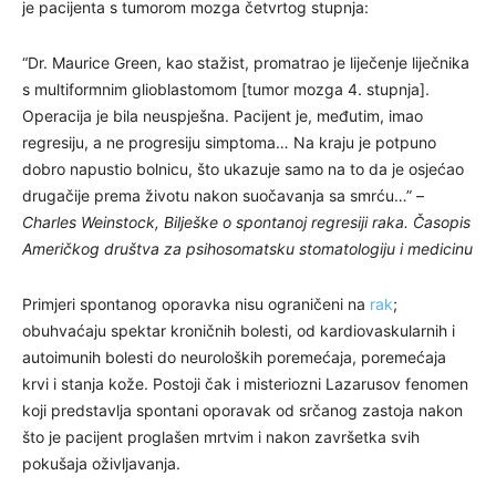
je pacijenta s tumorom mozga četvrtog stupnja:
“Dr. Maurice Green, kao stažist, promatrao je liječenje liječnika
s multiformnim glioblastomom [tumor mozga 4. stupnja].
Operacija je bila neuspješna. Pacijent je, međutim, imao
regresiju, a ne progresiju simptoma… Na kraju je potpuno
dobro napustio bolnicu, što ukazuje samo na to da je osjećao
drugačije prema životu nakon suočavanja sa smrću…” –
Charles Weinstock, Bilješke o spontanoj regresiji raka. Časopis
Američkog društva za psihosomatsku stomatologiju i medicinu
Primjeri spontanog oporavka nisu ograničeni na
rak
;
obuhvaćaju spektar kroničnih bolesti, od kardiovaskularnih i
autoimunih bolesti do neuroloških poremećaja, poremećaja
krvi i stanja kože. Postoji čak i misteriozni Lazarusov fenomen
koji predstavlja spontani oporavak od srčanog zastoja nakon
što je pacijent proglašen mrtvim i nakon završetka svih
pokušaja oživljavanja.