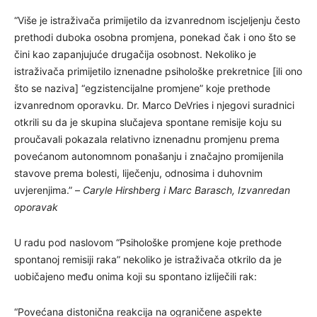
“Više je istraživača primijetilo da izvanrednom iscjeljenju često
prethodi duboka osobna promjena, ponekad čak i ono što se
čini kao zapanjujuće drugačija osobnost. Nekoliko je
istraživača primijetilo iznenadne psihološke prekretnice [ili ono
što se naziva] “egzistencijalne promjene” koje prethode
izvanrednom oporavku. Dr. Marco DeVries i njegovi suradnici
otkrili su da je skupina slučajeva spontane remisije koju su
proučavali pokazala relativno iznenadnu promjenu prema
povećanom autonomnom ponašanju i značajno promijenila
stavove prema bolesti, liječenju, odnosima i duhovnim
uvjerenjima.” –
Caryle Hirshberg i Marc Barasch, Izvanredan
oporavak
U radu pod naslovom “Psihološke promjene koje prethode
spontanoj remisiji raka” nekoliko je istraživača otkrilo da je
uobičajeno među onima koji su spontano izliječili rak:
“Povećana distonična reakcija na ograničene aspekte