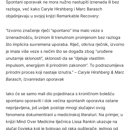
Spontani oporavak ne mora nužno nastupiti iznenada ili bez
razloga, već kako Caryle Hirshberg i Marc Barasch
objašnjavaju u svojoj knjizi Remarkable Recovery:
“Izvorno značenje riječi “spontano” ima malo veze s
iznenadnošću, brzinom ili trenutnom promjenom bez razloga
što implicira suvremena uporaba. Riječ, otkriva rječnik, izvorno
je imala više veze s nečim što se događa zbog “urođene
unutarnje sklonosti”, sklonosti da se “djeluje vlastitim
impulsom, energijom ili prirodnim zakonom”. To podrazumijeva
prirodni proces koji nastaje iznutra.” –
Caryle Hirshberg & Marc
Barasch, Izvanredan oporavak
Iako će se samo mali dio pojedinaca s kroničnom bolešću
spontano oporaviti i dok većina spontanih oporavka ostane
neprijavljena, još uvijek postoje mnogi slučajevi ovog
fenomena dokumentirani u medicinskoj literaturi. Na primjer, u
knjizi Mind Over Medicine liječnica Lissa Rankin ukazuje na
slučaj čovjeka koji je bolovao od raka gušterače, jednog od