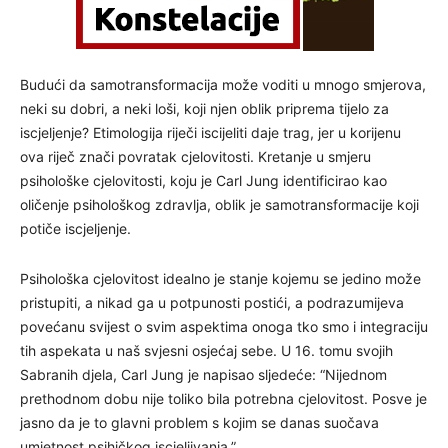
Budući da samotransformacija može voditi u mnogo smjerova,
neki su dobri, a neki loši, koji njen oblik priprema tijelo za
iscjeljenje? Etimologija riječi iscijeliti daje trag, jer u korijenu
ova riječ znači povratak cjelovitosti. Kretanje u smjeru
psihološke cjelovitosti, koju je Carl Jung identificirao kao
oličenje psihološkog zdravlja, oblik je samotransformacije koji
potiče iscjeljenje.
Psihološka cjelovitost idealno je stanje kojemu se jedino može
pristupiti, a nikad ga u potpunosti postići, a podrazumijeva
povećanu svijest o svim aspektima onoga tko smo i integraciju
tih aspekata u naš svjesni osjećaj sebe. U 16. tomu svojih
Sabranih djela, Carl Jung je napisao sljedeće: “Nijednom
prethodnom dobu nije toliko bila potrebna cjelovitost. Posve je
jasno da je to glavni problem s kojim se danas suočava
umjetnost psihičkog iscjeljivanja.”.