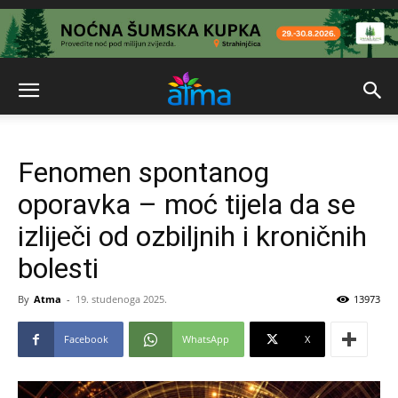
Fenomen spontanog
oporavka – moć tijela da se
izliječi od ozbiljnih i kroničnih
bolesti
By
Atma
-
19. studenoga 2025.
13973
Facebook
WhatsApp
X