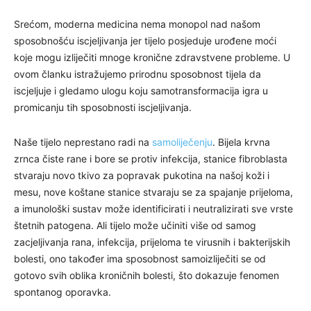
Srećom, moderna medicina nema monopol nad našom
sposobnošću iscjeljivanja jer tijelo posjeduje urođene moći
koje mogu izliječiti mnoge kronične zdravstvene probleme. U
ovom članku istražujemo prirodnu sposobnost tijela da
iscjeljuje i gledamo ulogu koju samotransformacija igra u
promicanju tih sposobnosti iscjeljivanja.
Naše tijelo neprestano radi na
samoliječenju
. Bijela krvna
zrnca čiste rane i bore se protiv infekcija, stanice fibroblasta
stvaraju novo tkivo za popravak pukotina na našoj koži i
mesu, nove koštane stanice stvaraju se za spajanje prijeloma,
a imunološki sustav može identificirati i neutralizirati sve vrste
štetnih patogena. Ali tijelo može učiniti više od samog
zacjeljivanja rana, infekcija, prijeloma te virusnih i bakterijskih
bolesti, ono također ima sposobnost samoizliječiti se od
gotovo svih oblika kroničnih bolesti, što dokazuje fenomen
spontanog oporavka.