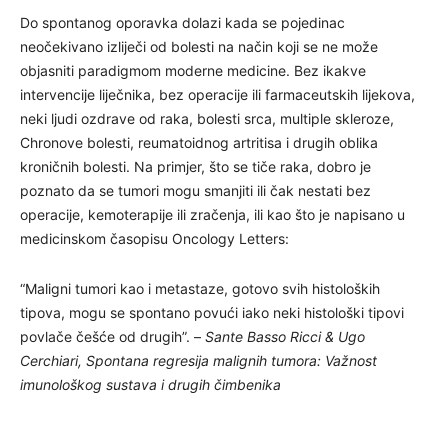
Do spontanog oporavka dolazi kada se pojedinac
neočekivano izliječi od bolesti na način koji se ne može
objasniti paradigmom moderne medicine. Bez ikakve
intervencije liječnika, bez operacije ili farmaceutskih lijekova,
neki ljudi ozdrave od raka, bolesti srca, multiple skleroze,
Chronove bolesti, reumatoidnog artritisa i drugih oblika
kroničnih bolesti. Na primjer, što se tiče raka, dobro je
poznato da se tumori mogu smanjiti ili čak nestati bez
operacije, kemoterapije ili zračenja, ili kao što je napisano u
medicinskom časopisu Oncology Letters:
“Maligni tumori kao i metastaze, gotovo svih histoloških
tipova, mogu se spontano povući iako neki histološki tipovi
povlače češće od drugih”. –
Sante Basso Ricci & Ugo
Cerchiari, Spontana regresija malignih tumora: Važnost
imunološkog sustava i drugih čimbenika