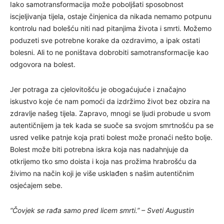
Iako samotransformacija može poboljšati sposobnost
iscjeljivanja tijela, ostaje činjenica da nikada nemamo potpunu
kontrolu nad bolešću niti nad pitanjima života i smrti. Možemo
poduzeti sve potrebne korake da ozdravimo, a ipak ostati
bolesni. Ali to ne poništava dobrobiti samotransformacije kao
odgovora na bolest.
Jer potraga za cjelovitošću je obogaćujuće i značajno
iskustvo koje će nam pomoći da izdržimo život bez obzira na
zdravlje našeg tijela. Zapravo, mnogi se ljudi probude u svom
autentičnijem ja tek kada se suoče sa svojom smrtnošću pa se
usred velike patnje koja prati bolest može pronaći nešto bolje.
Bolest može biti potrebna iskra koja nas nadahnjuje da
otkrijemo tko smo doista i koja nas prožima hrabrošću da
živimo na način koji je više usklađen s našim autentičnim
osjećajem sebe.
“Čovjek se rađa samo pred licem smrti.” – Sveti Augustin