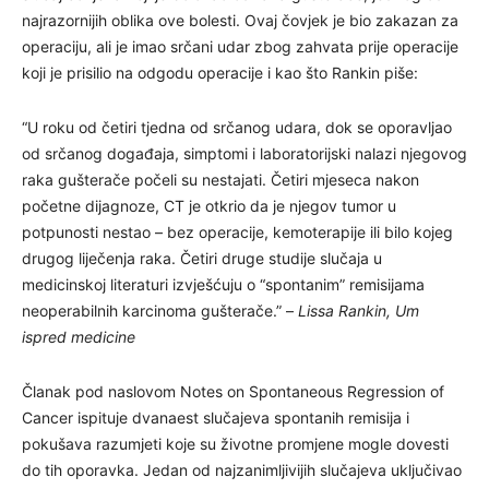
najrazornijih oblika ove bolesti. Ovaj čovjek je bio zakazan za
operaciju, ali je imao srčani udar zbog zahvata prije operacije
koji je prisilio na odgodu operacije i kao što Rankin piše:
“U roku od četiri tjedna od srčanog udara, dok se oporavljao
od srčanog događaja, simptomi i laboratorijski nalazi njegovog
raka gušterače počeli su nestajati. Četiri mjeseca nakon
početne dijagnoze, CT je otkrio da je njegov tumor u
potpunosti nestao – bez operacije, kemoterapije ili bilo kojeg
drugog liječenja raka. Četiri druge studije slučaja u
medicinskoj literaturi izvješćuju o “spontanim” remisijama
neoperabilnih karcinoma gušterače.” –
Lissa Rankin, Um
ispred medicine
Članak pod naslovom Notes on Spontaneous Regression of
Cancer ispituje dvanaest slučajeva spontanih remisija i
pokušava razumjeti koje su životne promjene mogle dovesti
do tih oporavka. Jedan od najzanimljivijih slučajeva uključivao