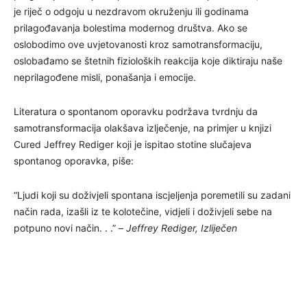
je riječ o odgoju u nezdravom okruženju ili godinama
prilagođavanja bolestima modernog društva. Ako se
oslobodimo ove uvjetovanosti kroz samotransformaciju,
oslobađamo se štetnih fizioloških reakcija koje diktiraju naše
neprilagođene misli, ponašanja i emocije.
Literatura o spontanom oporavku podržava tvrdnju da
samotransformacija olakšava izlječenje, na primjer u knjizi
Cured Jeffrey Rediger koji je ispitao stotine slučajeva
spontanog oporavka, piše:
“Ljudi koji su doživjeli spontana iscjeljenja poremetili su zadani
način rada, izašli iz te kolotečine, vidjeli i doživjeli sebe na
potpuno novi način. . .” –
Jeffrey Rediger, Izliječen