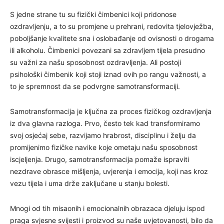
S jedne strane tu su fizički čimbenici koji pridonose
ozdravljenju, a to su promjene u prehrani, redovita tjelovježba,
poboljšanje kvalitete sna i oslobađanje od ovisnosti o drogama
ili alkoholu. Čimbenici povezani sa zdravljem tijela presudno
su važni za našu sposobnost ozdravljenja. Ali postoji
psihološki čimbenik koji stoji iznad ovih po rangu važnosti, a
to je spremnost da se podvrgne samotransformaciji.
Samotransformacija je ključna za proces fizičkog ozdravljenja
iz dva glavna razloga. Prvo, često tek kad transformiramo
svoj osjećaj sebe, razvijamo hrabrost, disciplinu i želju da
promijenimo fizičke navike koje ometaju našu sposobnost
iscjeljenja. Drugo, samotransformacija pomaže ispraviti
nezdrave obrasce mišljenja, uvjerenja i emocija, koji nas kroz
vezu tijela i uma drže zaključane u stanju bolesti.
Mnogi od tih misaonih i emocionalnih obrazaca djeluju ispod
praga svjesne svijesti i proizvod su naše uvjetovanosti, bilo da