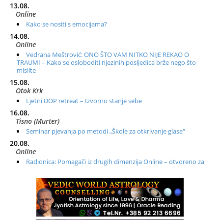
13.08.
Online
Kako se nositi s emocijama?
14.08.
Online
Vedrana Meštrović: ONO ŠTO VAM NITKO NIJE REKAO O
TRAUMI – Kako se osloboditi njezinih posljedica brže nego što
mislite
15.08.
Otok Krk
Ljetni DOP retreat – Izvorno stanje sebe
16.08.
Tisno (Murter)
Seminar pjevanja po metodi „Škole za otkrivanje glasa“
20.08.
Online
Radionica: Pomagači iz drugih dimenzija Online – otvoreno za
sve
21.08.
Zagreb+Online
Osnovni ThetaHealing® tečaj, Zagreb i Online
22.08.