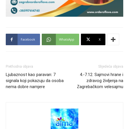
Facebook
WhatsApp
X
Prethodna objava
Slijedeća objava
Ljubaznost kao paravan: 7
4.-7.12. Sajmovi hrane i
signala koji pokazuju da osoba
zdravog življenja na
nema dobre namjere
Zagrebačkom velesajmu