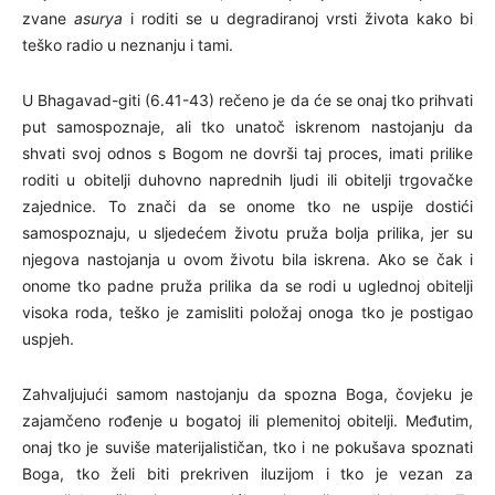
zvane
asurya
i roditi se u degradiranoj vrsti života kako bi
teško radio u neznanju i tami.
U Bhagavad-giti (6.41-43) rečeno je da će se onaj tko prihvati
put samospoznaje, ali tko unatoč iskrenom nastojanju da
shvati svoj odnos s Bogom ne dovrši taj proces, imati prilike
roditi u obitelji duhovno naprednih ljudi ili obitelji trgovačke
zajednice. To znači da se onome tko ne uspije dostići
samospoznaju, u sljedećem životu pruža bolja prilika, jer su
njegova nastojanja u ovom životu bila iskrena. Ako se čak i
onome tko padne pruža prilika da se rodi u uglednoj obitelji
visoka roda, teško je zamisliti položaj onoga tko je postigao
uspjeh.
Zahvaljujući samom nastojanju da spozna Boga, čovjeku je
zajamčeno rođenje u bogatoj ili plemenitoj obitelji. Međutim,
onaj tko je suviše materijalističan, tko i ne pokušava spoznati
Boga, tko želi biti prekriven iluzijom i tko je vezan za