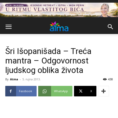
Šri Išopanišada – Treća
mantra – Odgovornost
ljudskog oblika života
By
Atma
-
5. rujna 2013.
438
Facebook
WhatsApp
X