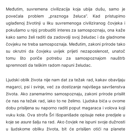
Međutim, suvremena civilizacija koja ubija dušu, samo je
povećala problem „praznoga želuca”. Kad pristupimo
uglađenoj životinji u liku suvremenoga civiliziranog čovjeka i
pokušamo u njoj probuditi interes za samospoznaju, ona kaže
kako samo želi raditi da zadovolji svoj želudac i da gladnome
čovjeku ne treba samospoznaja. Međutim, zakoni prirode tako
su okrutni da čovjeku uvijek prijeti nezaposlenost, unatoč
tomu što poriče potrebu za samospoznajom nauštrb
spremnosti da teškim radom napuni želudac.
Ljudski oblik života nije nam dat za težak rad, kakav obavljaju
magarci, psi i svinje, već za dostizanje najvišega savršenstva
života. Ako zanemarimo samospoznaju, zakoni prirode prisilit
će nas na težak rad, iako to ne želimo. Ljudska bića u ovome
dobu prisiljena su naporno raditi poput magaraca i volova koji
vuku kola. Ova strofa Šri Išopanišade opisuje neke predjele u
koje se
asure
šalju na rad. Ako čovjek ne ispuni svoje dužnosti
u ljudskome obliku života, bit će prisiljen otići na planete