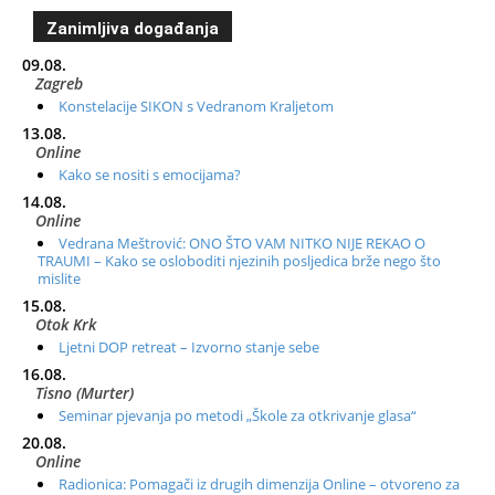
Zanimljiva događanja
09.08.
Zagreb
Konstelacije SIKON s Vedranom Kraljetom
13.08.
Online
Kako se nositi s emocijama?
14.08.
Online
Vedrana Meštrović: ONO ŠTO VAM NITKO NIJE REKAO O
TRAUMI – Kako se osloboditi njezinih posljedica brže nego što
mislite
15.08.
Otok Krk
Ljetni DOP retreat – Izvorno stanje sebe
16.08.
Tisno (Murter)
Seminar pjevanja po metodi „Škole za otkrivanje glasa“
20.08.
Online
Radionica: Pomagači iz drugih dimenzija Online – otvoreno za