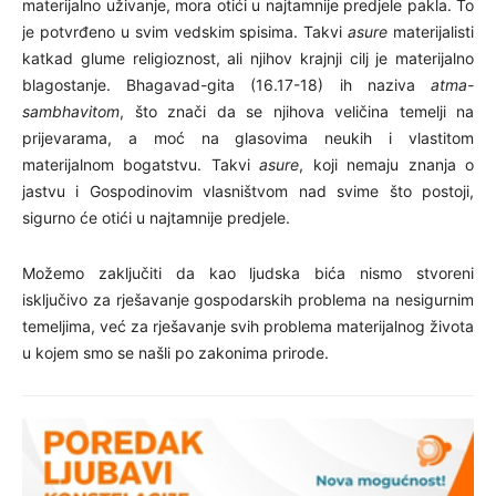
materijalno uživanje, mora otići u najtamnije predjele pakla. To
je potvrđeno u svim vedskim spisima. Takvi
asure
materijalisti
katkad glume religioznost, ali njihov krajnji cilj je materijalno
blagostanje. Bhagavad-gita (16.17-18) ih naziva
atma-
sambhavitom
, što znači da se njihova veličina temelji na
prijevarama, a moć na glasovima neukih i vlastitom
materijalnom bogatstvu. Takvi
asure
, koji nemaju znanja o
jastvu i Gospodinovim vlasništvom nad svime što postoji,
sigurno će otići u najtamnije predjele.
Možemo zaključiti da kao ljudska bića nismo stvoreni
isključivo za rješavanje gospodarskih problema na nesigurnim
temeljima, već za rješavanje svih problema materijalnog života
u kojem smo se našli po zakonima prirode.