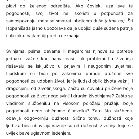
plovi do željenog odredišta. Ako čovjek, uza sve te
pogodnosti, svoj život ne iskoristi u potpunosti za
samospoznaju, mora se smatrati ubojicom duše
(atma-ha)
. Šri
Išopanišada jasno upozorava da je ubojici duše suđena patnja
i ulazak u najtamniji predio neznanja.
Svinjama, psima, devama ili magarcima njihove su potrebe
jednako važne kao nama naše, ali problemi tih životinja
rješavaju se isključivo u prljavim i neugodnim uvjetima.
Ljudskom su biću po zakonima prirode pružene sve
pogodnosti za udoban život, jer je ljudski oblik života važniji i
dragocjeniji od životinjskoga. Zašto su čovjeku pružene bolje
pogodnosti za život nego svinji i drugim životinjama? Zašto se
vladinom službeniku na visokom položaju pružaju bolje
pogodnosti nego običnome činovniku? Zato što službenik
obavlja odgovorniju dužnost. Slično tomu, dužnosti koje
ljudska bića obavljaju važnije su od dužnosti životinja koje se
uvijek bave uglavnom jedenjem.