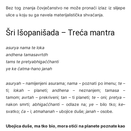
Bez tog znanja čovječanstvo ne može pronaći izlaz iz slijepe
ulice u koju su ga navela materijalistička shvaćanja.
Šri Išopanišada – Treća mantra
asurya nama te loka
andhena tamasavrtdh
tams te pretyabhigaććhanti
ye ke ćatma-hano janah
asuryah
– namijenjeni asurama;
nama
– poznati po imenu;
te
–
ti;
lokah
– planeti;
andhena
– neznanjem;
tamasa
–
tamom;
avrtah
– prekriveni;
tan
– ti planeti;
te
– oni;
pretya
–
nakon smrti;
abhigaććhanti
– odlaze na;
ye
– bilo tko;
ke
–
svatko;
ća
– i;
atmahanah
– ubojice duše;
janah
– osobe.
Ubojica duše, ma tko bio, mora otići na planete poznate kao