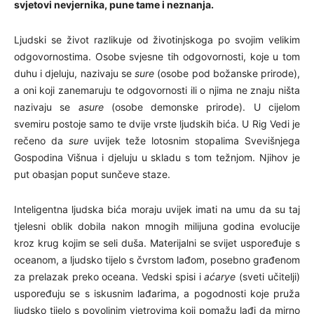
svjetovi nevjernika, pune tame i neznanja.
Ljudski se život razlikuje od životinjskoga po svojim velikim
odgovornostima. Osobe svjesne tih odgovornosti, koje u tom
duhu i djeluju, nazivaju se
sure
(osobe pod božanske prirode),
a oni koji zanemaruju te odgovornosti ili o njima ne znaju ništa
nazivaju se
asure
(osobe demonske prirode). U cijelom
svemiru postoje samo te dvije vrste ljudskih bića. U Rig Vedi je
rečeno da
sure
uvijek teže lotosnim stopalima Svevišnjega
Gospodina Višnua i djeluju u skladu s tom težnjom. Njihov je
put obasjan poput sunčeve staze.
Inteligentna ljudska bića moraju uvijek imati na umu da su taj
tjelesni oblik dobila nakon mnogih milijuna godina evolucije
kroz krug kojim se seli duša. Materijalni se svijet uspoređuje s
oceanom, a ljudsko tijelo s čvrstom lađom, posebno građenom
za prelazak preko oceana. Vedski spisi i
aćarye
(sveti učitelji)
uspoređuju se s iskusnim lađarima, a pogodnosti koje pruža
ljudsko tijelo s povoljnim vjetrovima koji pomažu lađi da mirno