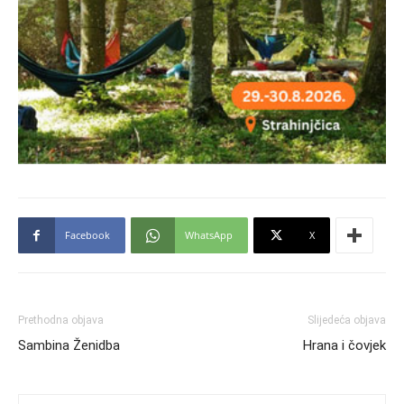
Facebook
WhatsApp
X
Prethodna objava
Slijedeća objava
Sambina Ženidba
Hrana i čovjek