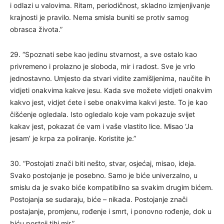
i odlazi u valovima. Ritam, periodičnost, skladno izmjenjivanje
krajnosti je pravilo. Nema smisla buniti se protiv samog
obrasca života.”
29. “Spoznati sebe kao jedinu stvarnost, a sve ostalo kao
privremeno i prolazno je sloboda, mir i radost. Sve je vrlo
jednostavno. Umjesto da stvari vidite zamišljenima, naučite ih
vidjeti onakvima kakve jesu. Kada sve možete vidjeti onakvim
kakvo jest, vidjet ćete i sebe onakvima kakvi jeste. To je kao
čišćenje ogledala. Isto ogledalo koje vam pokazuje svijet
kakav jest, pokazat će vam i vaše vlastito lice. Misao ‘Ja
jesam’ je krpa za poliranje. Koristite je.”
30. “Postojati znači biti nešto, stvar, osjećaj, misao, ideja.
Svako postojanje je posebno. Samo je biće univerzalno, u
smislu da je svako biće kompatibilno sa svakim drugim bićem.
Postojanja se sudaraju, biće – nikada. Postojanje znači
postajanje, promjenu, rođenje i smrt, i ponovno rođenje, dok u
biću postoji tihi mir.”