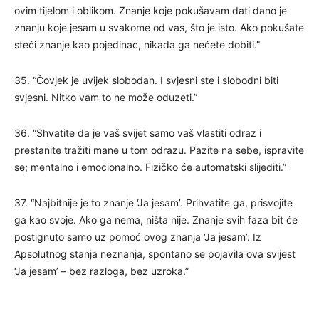
ovim tijelom i oblikom. Znanje koje pokušavam dati dano je
znanju koje jesam u svakome od vas, što je isto. Ako pokušate
steći znanje kao pojedinac, nikada ga nećete dobiti.”
35. “Čovjek je uvijek slobodan. I svjesni ste i slobodni biti
svjesni. Nitko vam to ne može oduzeti.”
36. “Shvatite da je vaš svijet samo vaš vlastiti odraz i
prestanite tražiti mane u tom odrazu. Pazite na sebe, ispravite
se; mentalno i emocionalno. Fizičko će automatski slijediti.”
37. “Najbitnije je to znanje ‘Ja jesam’. Prihvatite ga, prisvojite
ga kao svoje. Ako ga nema, ništa nije. Znanje svih faza bit će
postignuto samo uz pomoć ovog znanja ‘Ja jesam’. Iz
Apsolutnog stanja neznanja, spontano se pojavila ova svijest
‘Ja jesam’ – bez razloga, bez uzroka.”