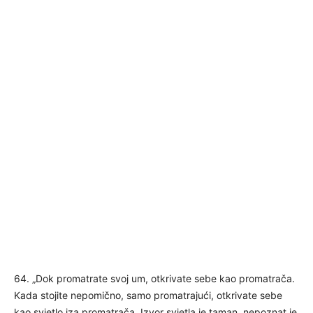
64. „Dok promatrate svoj um, otkrivate sebe kao promatrača.
Kada stojite nepomično, samo promatrajući, otkrivate sebe
kao svjetlo iza promatrača. Izvor svjetla je taman, nepoznat je