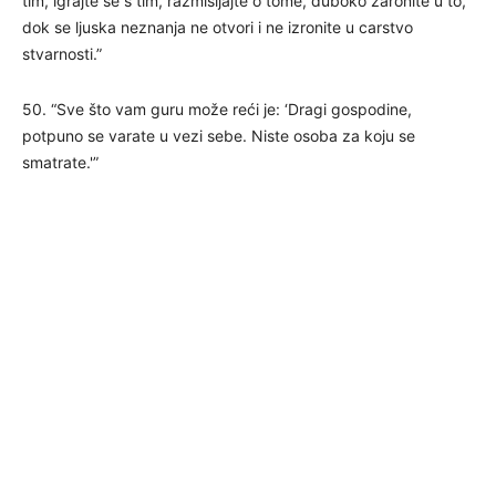
tim, igrajte se s tim, razmišljajte o tome, duboko zaronite u to,
dok se ljuska neznanja ne otvori i ne izronite u carstvo
stvarnosti.”
50. “Sve što vam guru može reći je: ‘Dragi gospodine,
potpuno se varate u vezi sebe. Niste osoba za koju se
smatrate.'”