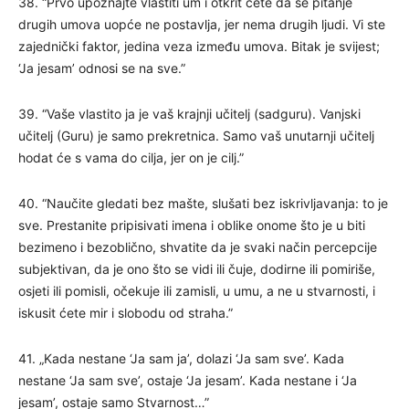
38. “Prvo upoznajte vlastiti um i otkrit ćete da se pitanje
drugih umova uopće ne postavlja, jer nema drugih ljudi. Vi ste
zajednički faktor, jedina veza između umova. Bitak je svijest;
‘Ja jesam’ odnosi se na sve.”
39. “Vaše vlastito ja je vaš krajnji učitelj (sadguru). Vanjski
učitelj (Guru) je samo prekretnica. Samo vaš unutarnji učitelj
hodat će s vama do cilja, jer on je cilj.”
40. “Naučite gledati bez mašte, slušati bez iskrivljavanja: to je
sve. Prestanite pripisivati imena i oblike onome što je u biti
bezimeno i bezoblično, shvatite da je svaki način percepcije
subjektivan, da je ono što se vidi ili čuje, dodirne ili pomiriše,
osjeti ili pomisli, očekuje ili zamisli, u umu, a ne u stvarnosti, i
iskusit ćete mir i slobodu od straha.”
41. „Kada nestane ‘Ja sam ja’, dolazi ‘Ja sam sve’. Kada
nestane ‘Ja sam sve’, ostaje ‘Ja jesam’. Kada nestane i ‘Ja
jesam’, ostaje samo Stvarnost…”