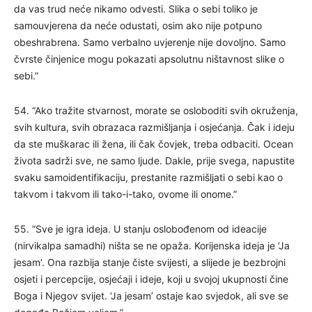
da vas trud neće nikamo odvesti. Slika o sebi toliko je
samouvjerena da neće odustati, osim ako nije potpuno
obeshrabrena. Samo verbalno uvjerenje nije dovoljno. Samo
čvrste činjenice mogu pokazati apsolutnu ništavnost slike o
sebi.”
54. “Ako tražite stvarnost, morate se osloboditi svih okruženja,
svih kultura, svih obrazaca razmišljanja i osjećanja. Čak i ideju
da ste muškarac ili žena, ili čak čovjek, treba odbaciti. Ocean
života sadrži sve, ne samo ljude. Dakle, prije svega, napustite
svaku samoidentifikaciju, prestanite razmišljati o sebi kao o
takvom i takvom ili tako-i-tako, ovome ili onome.”
55. “Sve je igra ideja. U stanju oslobođenom od ideacije
(nirvikalpa samadhi) ništa se ne opaža. Korijenska ideja je ‘Ja
jesam’. Ona razbija stanje čiste svijesti, a slijede je bezbrojni
osjeti i percepcije, osjećaji i ideje, koji u svojoj ukupnosti čine
Boga i Njegov svijet. ‘Ja jesam’ ostaje kao svjedok, ali sve se