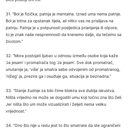
31. “Bol je fizička; patnja je mentalna. Iznad uma nema patnje.
Bol je bitna za opstanak tijela, ali nitko vas ne prisiljava na
patnju. Patnja je u potpunosti posljedica prianjanja ili otpora;
to je znak naše nespremnosti da krenemo dalje, da tečemo sa
životom.”
32. “Mora postojati ljubav u odnosu između osobe koja kaže
‘Ja jesam’ i promatrača tog ‘Ja jesam’. Sve dok promatrač,
unutarnje ja; ‘više’ ja smatra sebe odvojenim od promatranog,
‘nižeg’ ja, prezire ga i osuđuje ga, situacija je beznadna.”
33. “Stanje žudnje za bilo čime blokira sva dublja iskustva.
Ništa vrijedno ne može se dogoditi umu koji točno zna što želi.
Jer ništa što um može vizualizirati i željeti nema veliku
vrijednost.”
34. “Ono što nije u redu jest to što smatrate da ste ograničeni