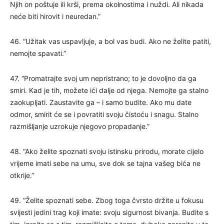
Njih on poštuje ili krši, prema okolnostima i nuždi. Ali nikada
neće biti hirovit i neuredan.”
46. “Užitak vas uspavljuje, a bol vas budi. Ako ne želite patiti,
nemojte spavati.”
47. “Promatrajte svoj um nepristrano; to je dovoljno da ga
smiri. Kad je tih, možete ići dalje od njega. Nemojte ga stalno
zaokupljati. Zaustavite ga – i samo budite. Ako mu date
odmor, smirit će se i povratiti svoju čistoću i snagu. Stalno
razmišljanje uzrokuje njegovo propadanje.”
48. “Ako želite spoznati svoju istinsku prirodu, morate cijelo
vrijeme imati sebe na umu, sve dok se tajna vašeg bića ne
otkrije.”
49. “Želite spoznati sebe. Zbog toga čvrsto držite u fokusu
svijesti jedini trag koji imate: svoju sigurnost bivanja. Budite s