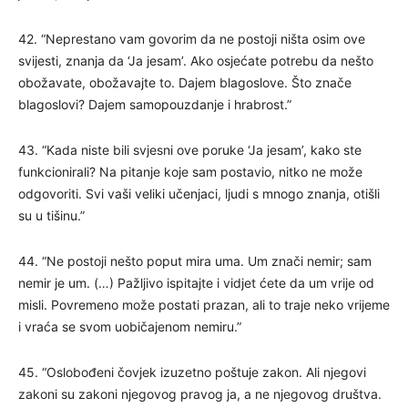
42. “Neprestano vam govorim da ne postoji ništa osim ove
svijesti, znanja da ‘Ja jesam’. Ako osjećate potrebu da nešto
obožavate, obožavajte to. Dajem blagoslove. Što znače
blagoslovi? Dajem samopouzdanje i hrabrost.”
43. “Kada niste bili svjesni ove poruke ‘Ja jesam’, kako ste
funkcionirali? Na pitanje koje sam postavio, nitko ne može
odgovoriti. Svi vaši veliki učenjaci, ljudi s mnogo znanja, otišli
su u tišinu.”
44. “Ne postoji nešto poput mira uma. Um znači nemir; sam
nemir je um. (…) Pažljivo ispitajte i vidjet ćete da um vrije od
misli. Povremeno može postati prazan, ali to traje neko vrijeme
i vraća se svom uobičajenom nemiru.”
45. “Oslobođeni čovjek izuzetno poštuje zakon. Ali njegovi
zakoni su zakoni njegovog pravog ja, a ne njegovog društva.