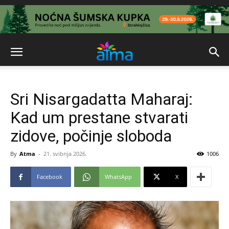
Sri Nisargadatta Maharaj:
Kad um prestane stvarati
zidove, počinje sloboda
By
Atma
-
21. svibnja 2026.
1006
Facebook
WhatsApp
X