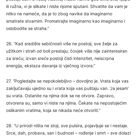
ili ružna, vi je slikate i niste njome sputani. Shvatite da vam je
nitko ne nameće, da je to zbog navike da imaginarno
smatrate stvarnim. Promatrajte imaginarno kao imaginarno i
oslobodite se straha.”
26. “Kad središte sebičnosti više ne postoji, sve želje za
užitkom i strah od boli prestaju; čovjek više nije zainteresiran
za sreću; izvan sreće postoji čisti intenzitet, neiscrpna
energija, ekstaza davanja iz vječnog izvora.”
27. “Pogledajte se nepokolebljivo – dovoljno je. Vrata koja vas
zaključavaju ujedno su i vrata koja vas puštaju van. ‘Ja jesam’
su vrata. Ostanite na njima dok se ne otvore. Zapravo,
otvorena su, samo vi niste na njima. Čekate na nepostojećim
oslikanim vratima, koja se nikada neće otvoriti.”
28. “U prirodi ništa ne stoji, sve pulsira, pojavljuje se i nestaje.
Srce, dah, probava, san i budnost – rođenje i smrt – sve dolazi