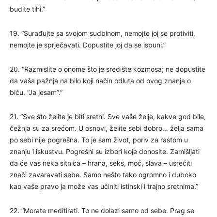
budite tihi.”
19. “Surađujte sa svojom sudbinom, nemojte joj se protiviti,
nemojte je sprječavati. Dopustite joj da se ispuni.”
20. “Razmislite o onome što je središte kozmosa; ne dopustite
da vaša pažnja na bilo koji način odluta od ovog znanja o
biću, “Ja jesam”.”
21. “Sve što želite je biti sretni. Sve vaše želje, kakve god bile,
čežnja su za srećom. U osnovi, želite sebi dobro… želja sama
po sebi nije pogrešna. To je sam život, poriv za rastom u
znanju i iskustvu. Pogrešni su izbori koje donosite. Zamišljati
da će vas neka sitnica – hrana, seks, moć, slava – usrećiti
znači zavaravati sebe. Samo nešto tako ogromno i duboko
kao vaše pravo ja može vas učiniti istinski i trajno sretnima.”
22. “Morate meditirati. To ne dolazi samo od sebe. Prag se