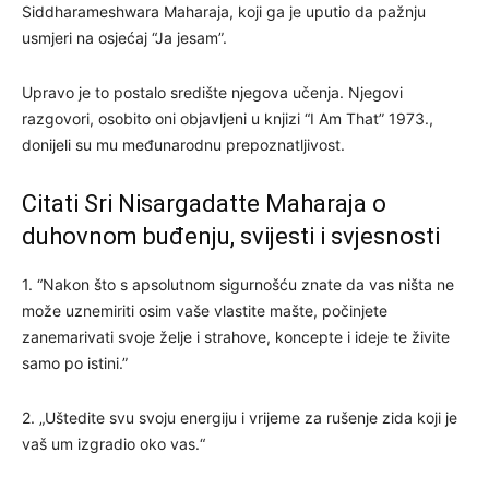
Siddharameshwara Maharaja, koji ga je uputio da pažnju
usmjeri na osjećaj “Ja jesam”.
Upravo je to postalo središte njegova učenja. Njegovi
razgovori, osobito oni objavljeni u knjizi “I Am That” 1973.,
donijeli su mu međunarodnu prepoznatljivost.
Citati Sri Nisargadatte Maharaja o
duhovnom buđenju, svijesti i svjesnosti
1. “Nakon što s apsolutnom sigurnošću znate da vas ništa ne
može uznemiriti osim vaše vlastite mašte, počinjete
zanemarivati svoje želje i strahove, koncepte i ideje te živite
samo po istini.”
2. „Uštedite svu svoju energiju i vrijeme za rušenje zida koji je
vaš um izgradio oko vas.“