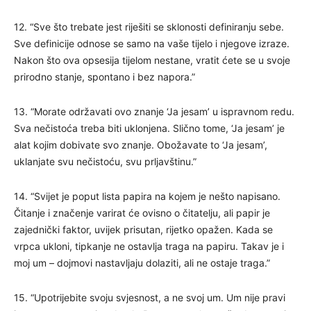
12. “Sve što trebate jest riješiti se sklonosti definiranju sebe.
Sve definicije odnose se samo na vaše tijelo i njegove izraze.
Nakon što ova opsesija tijelom nestane, vratit ćete se u svoje
prirodno stanje, spontano i bez napora.”
13. “Morate održavati ovo znanje ‘Ja jesam’ u ispravnom redu.
Sva nečistoća treba biti uklonjena. Slično tome, ‘Ja jesam’ je
alat kojim dobivate svo znanje. Obožavate to ‘Ja jesam’,
uklanjate svu nečistoću, svu prljavštinu.”
14. “Svijet je poput lista papira na kojem je nešto napisano.
Čitanje i značenje varirat će ovisno o čitatelju, ali papir je
zajednički faktor, uvijek prisutan, rijetko opažen. Kada se
vrpca ukloni, tipkanje ne ostavlja traga na papiru. Takav je i
moj um – dojmovi nastavljaju dolaziti, ali ne ostaje traga.”
15. “Upotrijebite svoju svjesnost, a ne svoj um. Um nije pravi