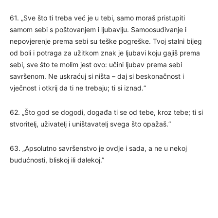
61. „Sve što ti treba već je u tebi, samo moraš pristupiti
samom sebi s poštovanjem i ljubavlju. Samoosuđivanje i
nepovjerenje prema sebi su teške pogreške. Tvoj stalni bijeg
od boli i potraga za užitkom znak je ljubavi koju gajiš prema
sebi, sve što te molim jest ovo: učini ljubav prema sebi
savršenom. Ne uskraćuj si ništa – daj si beskonačnost i
vječnost i otkrij da ti ne trebaju; ti si iznad.“
62. „Što god se dogodi, događa ti se od tebe, kroz tebe; ti si
stvoritelj, uživatelj i uništavatelj svega što opažaš.“
63. „Apsolutno savršenstvo je ovdje i sada, a ne u nekoj
budućnosti, bliskoj ili dalekoj.”