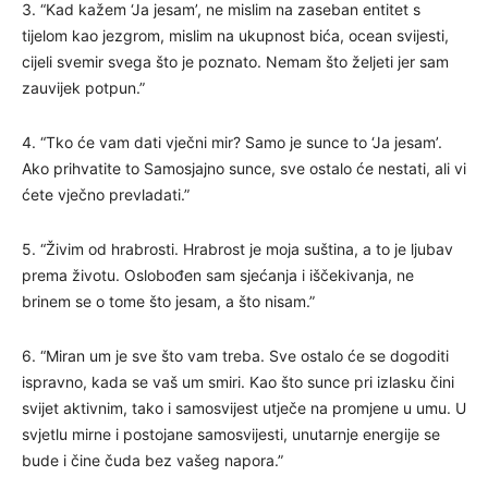
3. “Kad kažem ‘Ja jesam’, ne mislim na zaseban entitet s
tijelom kao jezgrom, mislim na ukupnost bića, ocean svijesti,
cijeli svemir svega što je poznato. Nemam što željeti jer sam
zauvijek potpun.”
4. “Tko će vam dati vječni mir? Samo je sunce to ‘Ja jesam’.
Ako prihvatite to Samosjajno sunce, sve ostalo će nestati, ali vi
ćete vječno prevladati.”
5. “Živim od hrabrosti. Hrabrost je moja suština, a to je ljubav
prema životu. Oslobođen sam sjećanja i iščekivanja, ne
brinem se o tome što jesam, a što nisam.”
6. “Miran um je sve što vam treba. Sve ostalo će se dogoditi
ispravno, kada se vaš um smiri. Kao što sunce pri izlasku čini
svijet aktivnim, tako i samosvijest utječe na promjene u umu. U
svjetlu mirne i postojane samosvijesti, unutarnje energije se
bude i čine čuda bez vašeg napora.”