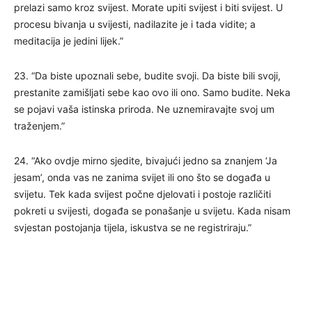
prelazi samo kroz svijest. Morate upiti svijest i biti svijest. U
procesu bivanja u svijesti, nadilazite je i tada vidite; a
meditacija je jedini lijek.”
23. “Da biste upoznali sebe, budite svoji. Da biste bili svoji,
prestanite zamišljati sebe kao ovo ili ono. Samo budite. Neka
se pojavi vaša istinska priroda. Ne uznemiravajte svoj um
traženjem.”
24. “Ako ovdje mirno sjedite, bivajući jedno sa znanjem ‘Ja
jesam’, onda vas ne zanima svijet ili ono što se događa u
svijetu. Tek kada svijest počne djelovati i postoje različiti
pokreti u svijesti, događa se ponašanje u svijetu. Kada nisam
svjestan postojanja tijela, iskustva se ne registriraju.”