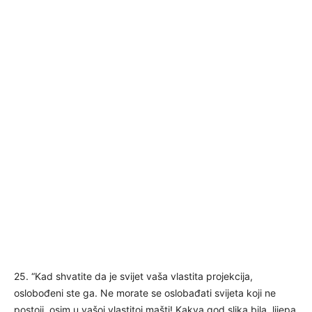
25. “Kad shvatite da je svijet vaša vlastita projekcija,
oslobođeni ste ga. Ne morate se oslobađati svijeta koji ne
postoji, osim u vašoj vlastitoj mašti! Kakva god slika bila, lijepa