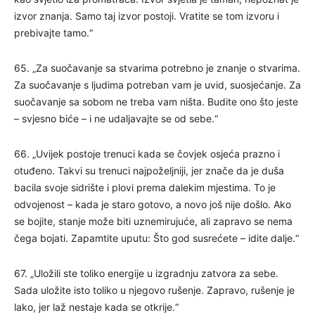
izvor znanja. Samo taj izvor postoji. Vratite se tom izvoru i
prebivajte tamo.“
65. „Za suočavanje sa stvarima potrebno je znanje o stvarima.
Za suočavanje s ljudima potreban vam je uvid, suosjećanje. Za
suočavanje sa sobom ne treba vam ništa. Budite ono što jeste
– svjesno biće – i ne udaljavajte se od sebe.“
66. „Uvijek postoje trenuci kada se čovjek osjeća prazno i
otuđeno. Takvi su trenuci najpoželjniji, jer znače da je duša
bacila svoje sidrište i plovi prema dalekim mjestima. To je
odvojenost – kada je staro gotovo, a novo još nije došlo. Ako
se bojite, stanje može biti uznemirujuće, ali zapravo se nema
čega bojati. Zapamtite uputu: Što god susrećete – idite dalje.“
67. „Uložili ste toliko energije u izgradnju zatvora za sebe.
Sada uložite isto toliko u njegovo rušenje. Zapravo, rušenje je
lako, jer laž nestaje kada se otkrije.“