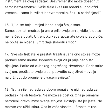
instrument za ovaj zadatak. Bezvremensko može dosegnuti
samo bezvremenski. Vaše tijelo i vaš um rođeni su podložni
vremenu; samo je svijest bezvremenska, čak i u sadašnjosti.”
16. “Ljudi se boje umrijeti jer ne znaju što je smrt.
Samospoznati mudrac je umro prije svoje smrti, vidio je da se
nema čega bojati. U trenutku kada spoznate svoje pravo biće,
ne bojite se ničega. Smrt daje slobodu i moć.”
17. “Sve što trebate je prestati tražiti izvana ono što se može
pronaći samo unutra. Ispravite svoju viziju prije nego što
djelujete. Patite od dubokog pogrešnog shvaćanja. Razbistrite
svoj um, pročistite svoje srce, posvetite svoj život – ovo je
najbrži put do promjene u vašem svijetu.”
18. “Istina nije nagrada za dobro ponašanje niti nagrada za
prolazak nekih testova. Ne može se postići. Ona je primarni,
nerođeni, drevni izvor svega što jest. Dostojni ste jer jeste. Ne
morate zaslužiti istinu. Ona je vaša vlastita… Stanite mirno,