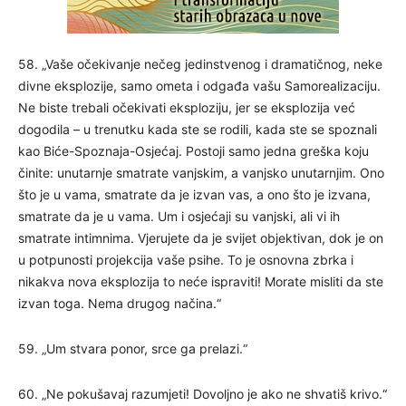
58. „Vaše očekivanje nečeg jedinstvenog i dramatičnog, neke
divne eksplozije, samo ometa i odgađa vašu Samorealizaciju.
Ne biste trebali očekivati eksploziju, jer se eksplozija već
dogodila – u trenutku kada ste se rodili, kada ste se spoznali
kao Biće-Spoznaja-Osjećaj. Postoji samo jedna greška koju
činite: unutarnje smatrate vanjskim, a vanjsko unutarnjim. Ono
što je u vama, smatrate da je izvan vas, a ono što je izvana,
smatrate da je u vama. Um i osjećaji su vanjski, ali vi ih
smatrate intimnima. Vjerujete da je svijet objektivan, dok je on
u potpunosti projekcija vaše psihe. To je osnovna zbrka i
nikakva nova eksplozija to neće ispraviti! Morate misliti da ste
izvan toga. Nema drugog načina.“
59. „Um stvara ponor, srce ga prelazi.“
60. „Ne pokušavaj razumjeti! Dovoljno je ako ne shvatiš krivo.“