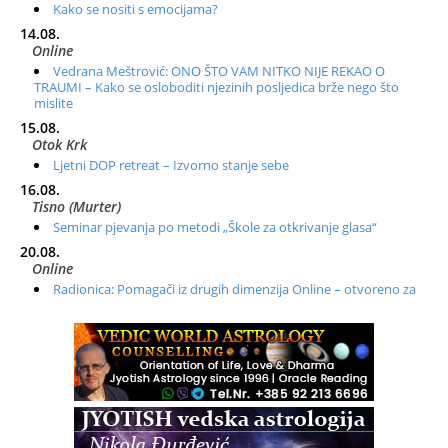
Kako se nositi s emocijama?
14.08.
Online
Vedrana Meštrović: ONO ŠTO VAM NITKO NIJE REKAO O
TRAUMI – Kako se osloboditi njezinih posljedica brže nego što
mislite
15.08.
Otok Krk
Ljetni DOP retreat – Izvorno stanje sebe
16.08.
Tisno (Murter)
Seminar pjevanja po metodi „Škole za otkrivanje glasa“
20.08.
Online
Radionica: Pomagači iz drugih dimenzija Online – otvoreno za
sve
21.08.
Zagreb+Online
Osnovni ThetaHealing® tečaj, Zagreb i Online
22.08.
Zagreb
Osnovna radionica za izscjeljivanje pranom (Basic Pranic
Healing course)