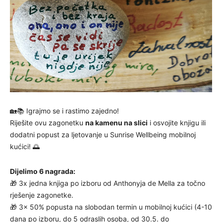
🏡📚 Igrajmo se i rastimo zajedno!
Riješite ovu zagonetku
na kamenu na slici
i osvojite knjigu ili
dodatni popust za ljetovanje u Sunrise Wellbeing mobilnoj
kućici! 🌅
Dijelimo 6 nagrada:
🎁 3x jedna knjiga po izboru od Anthonyja de Mella za točno
rješenje zagonetke.
🎁 3x 50% popusta na slobodan termin u mobilnoj kućici (4-10
dana po izboru, do 5 odraslih osoba, od 30.5. do