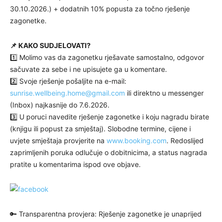
30.10.2026.) + dodatnih 10% popusta za točno rješenje
zagonetke.
📌 KAKO SUDJELOVATI?
1️⃣ Molimo vas da zagonetku rješavate samostalno, odgovor
sačuvate za sebe i ne upisujete ga u komentare.
2️⃣ Svoje rješenje pošaljite na e-mail:
sunrise.wellbeing.home@gmail.com
ili direktno u messenger
(Inbox) najkasnije do 7.6.2026.
3️⃣ U poruci navedite rješenje zagonetke i koju nagradu birate
(knjigu ili popust za smještaj). Slobodne termine, cijene i
uvjete smještaja provjerite na
www.booking.com
. Redoslijed
zaprimljenih poruka odlučuje o dobitnicima, a status nagrada
pratite u komentarima ispod ove objave.
🔑 Transparentna provjera: Rješenje zagonetke je unaprijed