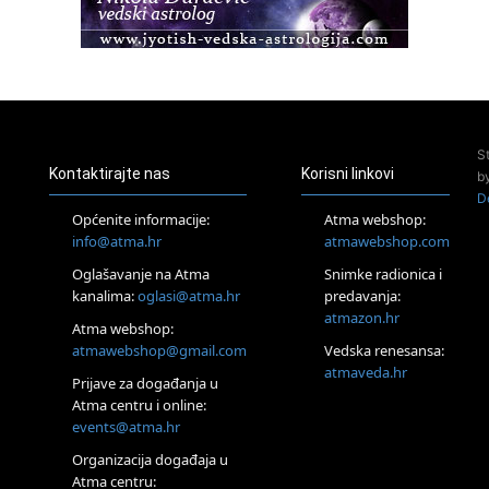
Pula
Access BARS®, otpusti stres
23.08.
Pula
Access Energetski Facelift®
24.08.
S
Zagreb
Kontaktirajte nas
Korisni linkovi
b
Pjesma srca / Zagreb
D
Online
Općenite informacije:
Atma webshop:
Tečaj Višeg Vodstva, razvijanja intuicije i Akaša zapisa
info@atma.hr
atmawebshop.com
25.08.
Oglašavanje na Atma
Snimke radionica i
Online
kanalima:
oglasi@atma.hr
predavanja:
Upisi u program Profesionalni hipnoterapeut — nova
generacija kreće 25.08. 2026.
atmazon.hr
Atma webshop:
26.08.
atmawebshop@gmail.com
Vedska renesansa:
Online
atmaveda.hr
Postanite Nositelj Vibracije Nove Zemlje
Prijave za događanja u
Atma centru i online:
27.08.
events@atma.hr
Visoko
Alemka Dauskardt – Jednodnevna radionica sistemskih
Organizacija događaja u
konstelacija
Atma centru: