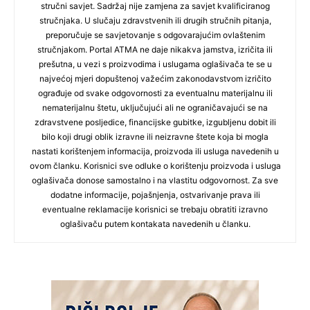
stručni savjet. Sadržaj nije zamjena za savjet kvalificiranog
stručnjaka. U slučaju zdravstvenih ili drugih stručnih pitanja,
preporučuje se savjetovanje s odgovarajućim ovlaštenim
stručnjakom. Portal ATMA ne daje nikakva jamstva, izričita ili
prešutna, u vezi s proizvodima i uslugama oglašivača te se u
najvećoj mjeri dopuštenoj važećim zakonodavstvom izričito
ograđuje od svake odgovornosti za eventualnu materijalnu ili
nematerijalnu štetu, uključujući ali ne ograničavajući se na
zdravstvene posljedice, financijske gubitke, izgubljenu dobit ili
bilo koji drugi oblik izravne ili neizravne štete koja bi mogla
nastati korištenjem informacija, proizvoda ili usluga navedenih u
ovom članku. Korisnici sve odluke o korištenju proizvoda i usluga
oglašivača donose samostalno i na vlastitu odgovornost. Za sve
dodatne informacije, pojašnjenja, ostvarivanje prava ili
eventualne reklamacije korisnici se trebaju obratiti izravno
oglašivaču putem kontakata navedenih u članku.