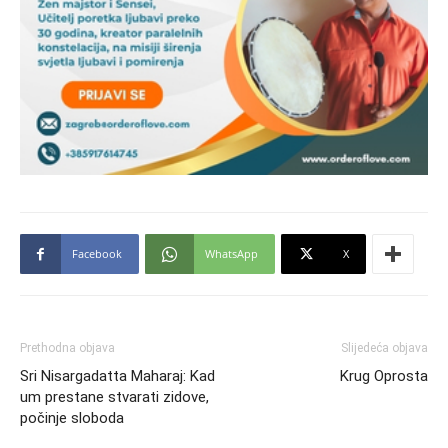
Facebook
WhatsApp
X
Prethodna objava
Slijedeća objava
Sri Nisargadatta Maharaj: Kad
Krug Oprosta
um prestane stvarati zidove,
počinje sloboda