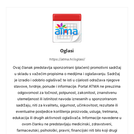
Oglasi
https://atma.hr/oglasi/
Ovaj članak predstavlja sponzorirani (plaćeni) promotivni sadržaj
u skladu s važećim propisima o medijima i oglašavanju. Sadržaj
je izradio i odobrio oglašivač te isti u cijelosti odražava njegove
stavove, tvrdnje, ponude i informacije. Portal ATMA ne preuzima
odgovornost za točnost, potpunost, zakonitost, znanstvenu
utemeljenost ili istinitost navoda iznesenih u sponzoriranom
sadržaju, niti za kvalitetu, sigurnost, učinkovitost, rezultate ili
eventualne posljedice korištenja proizvoda, usluga, tretmana,
edukacija ili drugih aktivnosti oglašivača. Informacije navedene u
ovom članku ne predstavljaju medicinski, zdravstveni,
farmaceutski, psihološki, pravni, financijski niti bilo koji drugi