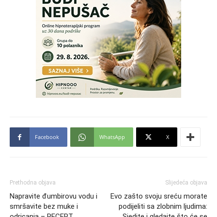
Facebook
WhatsApp
X
Prethodna objava
Slijedeća objava
Napravite đumbirovu vodu i
Evo zašto svoju sreću morate
smršavite bez muke i
podijeliti sa zlobnim ljudima:
odricanja – RECEPT
Sjedite i gledajte što će se