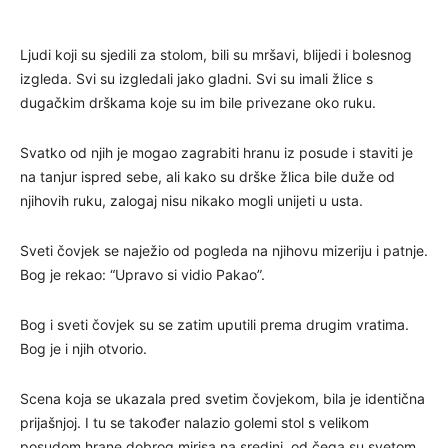
Ljudi koji su sjedili za stolom, bili su mršavi, blijedi i bolesnog
izgleda. Svi su izgledali jako gladni. Svi su imali žlice s
dugačkim drškama koje su im bile privezane oko ruku.
Svatko od njih je mogao zagrabiti hranu iz posude i staviti je
na tanjur ispred sebe, ali kako su drške žlica bile duže od
njihovih ruku, zalogaj nisu nikako mogli unijeti u usta.
Sveti čovjek se naježio od pogleda na njihovu mizeriju i patnje.
Bog je rekao: “Upravo si vidio Pakao”.
Bog i sveti čovjek su se zatim uputili prema drugim vratima.
Bog je i njih otvorio.
Scena koja se ukazala pred svetim čovjekom, bila je identična
prijašnjoj. I tu se također nalazio golemi stol s velikom
posudom hrane dobrog mirisa na sredini, od čega su svetom