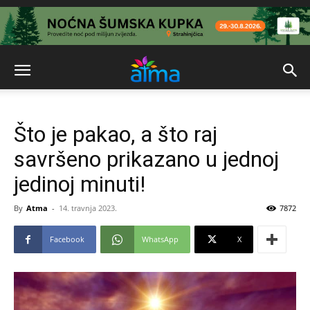
Što je pakao, a što raj
savršeno prikazano u jednoj
jedinoj minuti!
By
Atma
-
14. travnja 2023.
7872
Facebook
WhatsApp
X