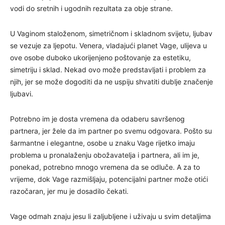
vodi do sretnih i ugodnih rezultata za obje strane.
U Vaginom staloženom, simetričnom i skladnom svijetu, ljubav
se vezuje za ljepotu. Venera, vladajući planet Vage, ulijeva u
ove osobe duboko ukorijenjeno poštovanje za estetiku,
simetriju i sklad. Nekad ovo može predstavljati i problem za
njih, jer se može dogoditi da ne uspiju shvatiti dublje značenje
ljubavi.
Potrebno im je dosta vremena da odaberu savršenog
partnera, jer žele da im partner po svemu odgovara. Pošto su
šarmantne i elegantne, osobe u znaku Vage rijetko imaju
problema u pronalaženju obožavatelja i partnera, ali im je,
ponekad, potrebno mnogo vremena da se odluče. A za to
vrijeme, dok Vage razmišljaju, potencijalni partner može otići
razočaran, jer mu je dosadilo čekati.
Vage odmah znaju jesu li zaljubljene i uživaju u svim detaljima