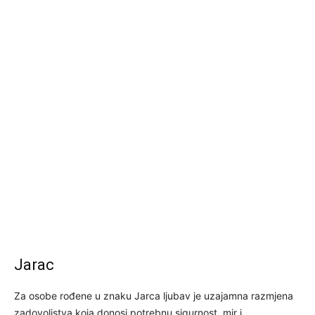
Jarac
Za osobe rođene u znaku Jarca ljubav je uzajamna razmjena
zadovoljstva koja donosi potrebnu sigurnost, mir i