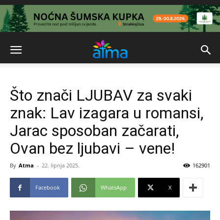
Što znači LJUBAV za svaki
znak: Lav izagara u romansi,
Jarac sposoban začarati,
Ovan bez ljubavi – vene!
By
Atma
-
22. lipnja 2025.
162901
Facebook
WhatsApp
X