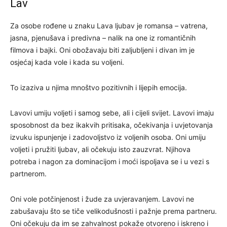
Lav
Za osobe rođene u znaku Lava ljubav je romansa – vatrena,
jasna, pjenušava i predivna – nalik na one iz romantičnih
filmova i bajki. Oni obožavaju biti zaljubljeni i divan im je
osjećaj kada vole i kada su voljeni.
To izaziva u njima mnoštvo pozitivnih i lijepih emocija.
Lavovi umiju voljeti i samog sebe, ali i cijeli svijet. Lavovi imaju
sposobnost da bez ikakvih pritisaka, očekivanja i uvjetovanja
izvuku ispunjenje i zadovoljstvo iz voljenih osoba. Oni umiju
voljeti i pružiti ljubav, ali očekuju isto zauzvrat. Njihova
potreba i nagon za dominacijom i moći ispoljava se i u vezi s
partnerom.
Oni vole potčinjenost i žude za uvjeravanjem. Lavovi ne
zabušavaju što se tiče velikodušnosti i pažnje prema partneru.
Oni očekuju da im se zahvalnost pokaže otvoreno i iskreno i