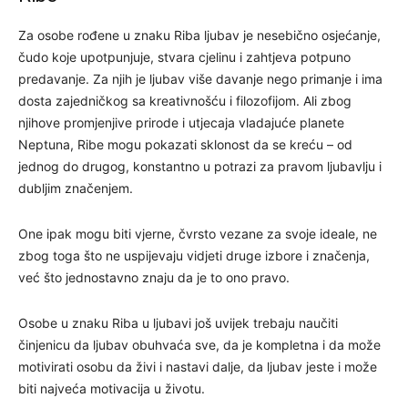
Za osobe rođene u znaku Riba ljubav je nesebično osjećanje,
čudo koje upotpunjuje, stvara cjelinu i zahtjeva potpuno
predavanje. Za njih je ljubav više davanje nego primanje i ima
dosta zajedničkog sa kreativnošću i filozofijom. Ali zbog
njihove promjenjive prirode i utjecaja vladajuće planete
Neptuna, Ribe mogu pokazati sklonost da se kreću – od
jednog do drugog, konstantno u potrazi za pravom ljubavlju i
dubljim značenjem.
One ipak mogu biti vjerne, čvrsto vezane za svoje ideale, ne
zbog toga što ne uspijevaju vidjeti druge izbore i značenja,
već što jednostavno znaju da je to ono pravo.
Osobe u znaku Riba u ljubavi još uvijek trebaju naučiti
činjenicu da ljubav obuhvaća sve, da je kompletna i da može
motivirati osobu da živi i nastavi dalje, da ljubav jeste i može
biti najveća motivacija u životu.