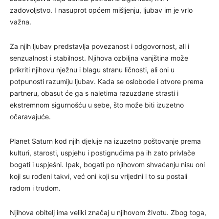
zadovoljstvo. I nasuprot općem mišljenju, ljubav im je vrlo
važna.
Za njih ljubav predstavlja povezanost i odgovornost, ali i
senzualnost i stabilnost. Njihova ozbiljna vanjština može
prikriti njihovu nježnu i blagu stranu ličnosti, ali oni u
potpunosti razumiju ljubav. Kada se oslobode i otvore prema
partneru, obasut će ga s naletima razuzdane strasti i
ekstremnom sigurnošću u sebe, što može biti izuzetno
očaravajuće.
Planet Saturn kod njih djeluje na izuzetno poštovanje prema
kulturi, starosti, uspjehu i postignućima pa ih zato privlače
bogati i uspješni. Ipak, bogati po njihovom shvaćanju nisu oni
koji su rođeni takvi, već oni koji su vrijedni i to su postali
radom i trudom.
Njihova obitelj ima veliki značaj u njihovom životu. Zbog toga,