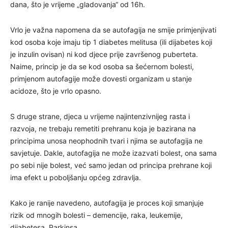
dana, što je vrijeme „gladovanja“ od 16h.
Vrlo je važna napomena da se autofagija ne smije primjenjivati
kod osoba koje imaju tip 1 diabetes melitusa (ili dijabetes koji
je inzulin ovisan) ni kod djece prije završenog puberteta.
Naime, princip je da se kod osoba sa šećernom bolesti,
primjenom autofagije može dovesti organizam u stanje
acidoze, što je vrlo opasno.
S druge strane, djeca u vrijeme najintenzivnijeg rasta i
razvoja, ne trebaju remetiti prehranu koja je bazirana na
principima unosa neophodnih tvari i njima se autofagija ne
savjetuje. Dakle, autofagija ne može izazvati bolest, ona sama
po sebi nije bolest, već samo jedan od principa prehrane koji
ima efekt u poboljšanju općeg zdravlja.
Kako je ranije navedeno, autofagija je proces koji smanjuje
rizik od mnogih bolesti – demencije, raka, leukemije,
dijabetesa, Parkinsa.