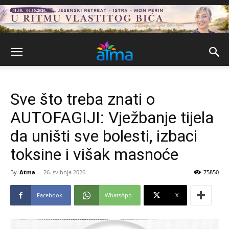
Sve što treba znati o
AUTOFAGIJI: Vježbanje tijela
da uništi sve bolesti, izbaci
toksine i višak masnoće
By
Atma
-
26. svibnja 2026.
75850
Facebook
WhatsApp
X