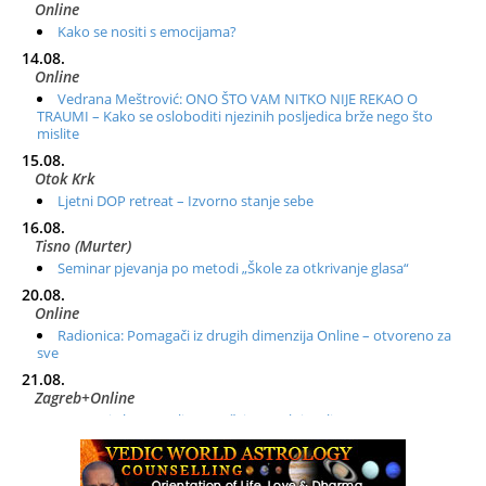
Online
Kako se nositi s emocijama?
14.08.
Online
Vedrana Meštrović: ONO ŠTO VAM NITKO NIJE REKAO O
TRAUMI – Kako se osloboditi njezinih posljedica brže nego što
mislite
15.08.
Otok Krk
Ljetni DOP retreat – Izvorno stanje sebe
16.08.
Tisno (Murter)
Seminar pjevanja po metodi „Škole za otkrivanje glasa“
20.08.
Online
Radionica: Pomagači iz drugih dimenzija Online – otvoreno za
sve
21.08.
Zagreb+Online
Osnovni ThetaHealing® tečaj, Zagreb i Online
22.08.
Zagreb