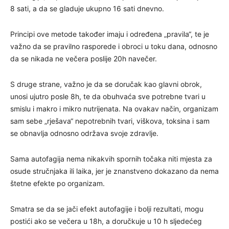
8 sati, a da se gladuje ukupno 16 sati dnevno.
Principi ove metode također imaju i određena „pravila“, te je
važno da se pravilno rasporede i obroci u toku dana, odnosno
da se nikada ne večera poslije 20h navečer.
S druge strane, važno je da se doručak kao glavni obrok,
unosi ujutro posle 8h, te da obuhvaća sve potrebne tvari u
smislu i makro i mikro nutrijenata. Na ovakav način, organizam
sam sebe „rješava“ nepotrebnih tvari, viškova, toksina i sam
se obnavlja odnosno održava svoje zdravlje.
Sama autofagija nema nikakvih spornih točaka niti mjesta za
osude stručnjaka ili laika, jer je znanstveno dokazano da nema
štetne efekte po organizam.
Smatra se da se jači efekt autofagije i bolji rezultati, mogu
postići ako se večera u 18h, a doručkuje u 10 h sljedećeg