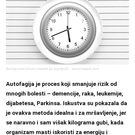
Background photo created by topntp26 - www.freepik.com
Autofagija je proces koji smanjuje rizik od
mnogih bolesti – demencije, raka, leukemije,
dijabetesa, Parkinsa. Iskustva su pokazala da
je ovakva metoda idealna i za mršavljenje, jer
se naravno i sam višak kilograma gubi, kada
organizam masti iskoristi za energiju i