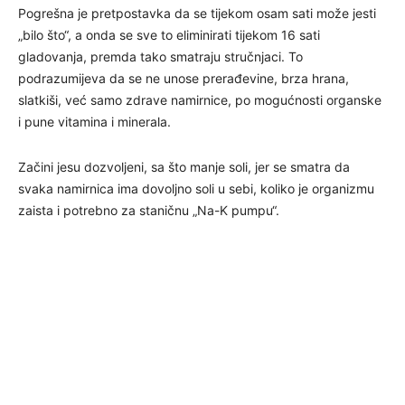
Pogrešna je pretpostavka da se tijekom osam sati može jesti
„bilo što“, a onda se sve to eliminirati tijekom 16 sati
gladovanja, premda tako smatraju stručnjaci. To
podrazumijeva da se ne unose prerađevine, brza hrana,
slatkiši, već samo zdrave namirnice, po mogućnosti organske
i pune vitamina i minerala.
Začini jesu dozvoljeni, sa što manje soli, jer se smatra da
svaka namirnica ima dovoljno soli u sebi, koliko je organizmu
zaista i potrebno za staničnu „Na-K pumpu“.