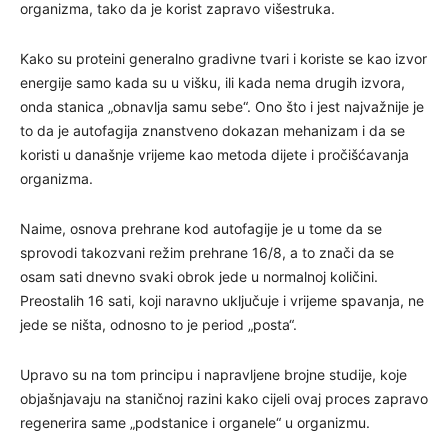
organizma, tako da je korist zapravo višestruka.
Kako su proteini generalno gradivne tvari i koriste se kao izvor
energije samo kada su u višku, ili kada nema drugih izvora,
onda stanica „obnavlja samu sebe“. Ono što i jest najvažnije je
to da je autofagija znanstveno dokazan mehanizam i da se
koristi u današnje vrijeme kao metoda dijete i pročišćavanja
organizma.
Naime, osnova prehrane kod autofagije je u tome da se
sprovodi takozvani režim prehrane 16/8, a to znači da se
osam sati dnevno svaki obrok jede u normalnoj količini.
Preostalih 16 sati, koji naravno uključuje i vrijeme spavanja, ne
jede se ništa, odnosno to je period „posta“.
Upravo su na tom principu i napravljene brojne studije, koje
objašnjavaju na staničnoj razini kako cijeli ovaj proces zapravo
regenerira same „podstanice i organele“ u organizmu.