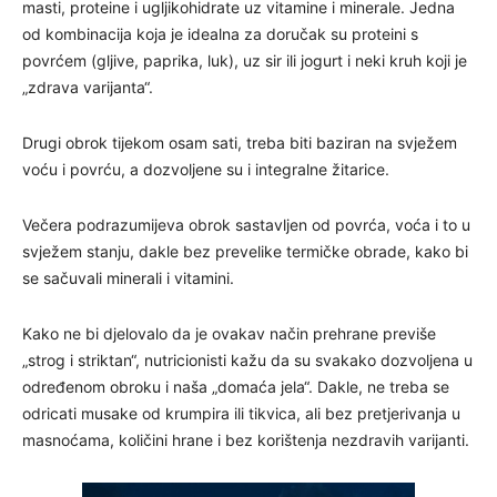
masti, proteine i ugljikohidrate uz vitamine i minerale. Jedna
od kombinacija koja je idealna za doručak su proteini s
povrćem (gljive, paprika, luk), uz sir ili jogurt i neki kruh koji je
„zdrava varijanta“.
Drugi obrok tijekom osam sati, treba biti baziran na svježem
voću i povrću, a dozvoljene su i integralne žitarice.
Večera podrazumijeva obrok sastavljen od povrća, voća i to u
svježem stanju, dakle bez prevelike termičke obrade, kako bi
se sačuvali minerali i vitamini.
Kako ne bi djelovalo da je ovakav način prehrane previše
„strog i striktan“, nutricionisti kažu da su svakako dozvoljena u
određenom obroku i naša „domaća jela“. Dakle, ne treba se
odricati musake od krumpira ili tikvica, ali bez pretjerivanja u
masnoćama, količini hrane i bez korištenja nezdravih varijanti.