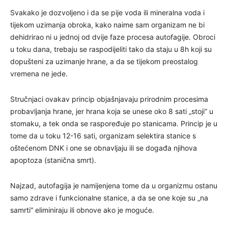
Svakako je dozvoljeno i da se pije voda ili mineralna voda i
tijekom uzimanja obroka, kako naime sam organizam ne bi
dehidrirao ni u jednoj od dvije faze procesa autofagije. Obroci
u toku dana, trebaju se raspodijeliti tako da staju u 8h koji su
dopušteni za uzimanje hrane, a da se tijekom preostalog
vremena ne jede.
Stručnjaci ovakav princip objašnjavaju prirodnim procesima
probavljanja hrane, jer hrana koja se unese oko 8 sati „stoji“ u
stomaku, a tek onda se raspoređuje po stanicama. Princip je u
tome da u toku 12-16 sati, organizam selektira stanice s
oštećenom DNK i one se obnavljaju ili se događa njihova
apoptoza (stanična smrt).
Najzad, autofagija je namijenjena tome da u organizmu ostanu
samo zdrave i funkcionalne stanice, a da se one koje su „na
samrti“ eliminiraju ili obnove ako je moguće.