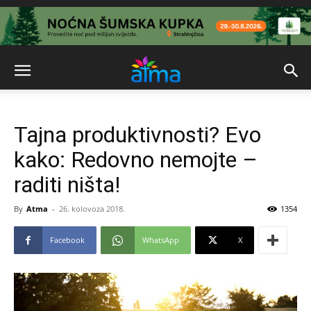
Tajna produktivnosti? Evo
kako: Redovno nemojte –
raditi ništa!
By
Atma
-
26. kolovoza 2018.
1354
Facebook
WhatsApp
X