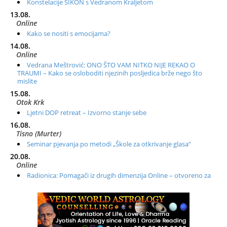
Konstelacije SIKON s Vedranom Kraljetom
13.08.
Online
Kako se nositi s emocijama?
14.08.
Online
Vedrana Meštrović: ONO ŠTO VAM NITKO NIJE REKAO O
TRAUMI – Kako se osloboditi njezinih posljedica brže nego što
mislite
15.08.
Otok Krk
Ljetni DOP retreat – Izvorno stanje sebe
16.08.
Tisno (Murter)
Seminar pjevanja po metodi „Škole za otkrivanje glasa“
20.08.
Online
Radionica: Pomagači iz drugih dimenzija Online – otvoreno za
sve
21.08.
Zagreb+Online
Osnovni ThetaHealing® tečaj, Zagreb i Online