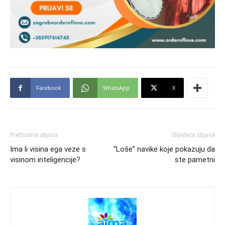
Facebook
WhatsApp
X
Prethodna objava
Slijedeća objava
Ima li visina ega veze s
“Loše” navike koje pokazuju da
visinom inteligencije?
ste pametni