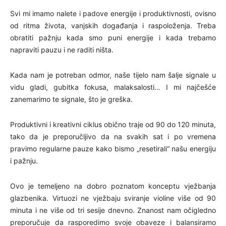
Svi mi imamo nalete i padove energije i produktivnosti, ovisno
od ritma života, vanjskih događanja i raspoloženja. Treba
obratiti pažnju kada smo puni energije i kada trebamo
napraviti pauzu i ne raditi ništa.
Kada nam je potreban odmor, naše tijelo nam šalje signale u
vidu gladi, gubitka fokusa, malaksalosti… I mi najčešće
zanemarimo te signale, što je greška.
Produktivni i kreativni ciklus obično traje od 90 do 120 minuta,
tako da je preporučljivo da na svakih sat i po vremena
pravimo regularne pauze kako bismo „resetirali“ našu energiju
i pažnju.
Ovo je temeljeno na dobro poznatom konceptu vježbanja
glazbenika. Virtuozi ne vježbaju sviranje violine više od 90
minuta i ne više od tri sesije dnevno. Znanost nam očigledno
preporučuje da rasporedimo svoje obaveze i balansiramo