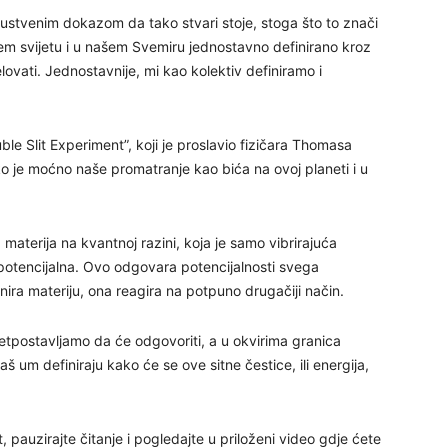
ustvenim dokazom da tako stvari stoje, stoga što to znači
šem svijetu i u našem Svemiru jednostavno definirano kroz
lovati. Jednostavnije, mi kao kolektiv definiramo i
26
 Slit Experiment”, koji je proslavio fizičara Thomasa
 je moćno naše promatranje kao bića na ovoj planeti i u
27
materija na kvantnoj razini, koja je samo vibrirajuća
29
o potencijalna. Ovo odgovara potencijalnosti svega
ira materiju, ona reagira na potpuno drugačiji način.
etpostavljamo da će odgovoriti, a u okvirima granica
 um definiraju kako će se ove sitne čestice, ili energija,
30
 pauzirajte čitanje i pogledajte u priloženi video gdje ćete