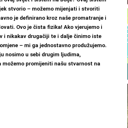
vjek stvorio – možemo mijenjati i stvoriti
avno je definirano kroz naše promatranje i
lovati. Ovo je čista fizika! Ako vjerujemo i
 i nikakav drugačiji te i dalje činimo iste
promjene – mi ga jednostavno produžujemo.
u nosimo u sebi drugim ljudima,
 možemo promijeniti našu stvarnost na