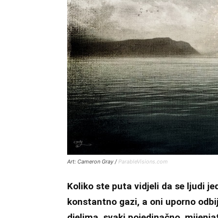
Art: Cameron Gray /
ParableVisions.com
Koliko ste puta vidjeli da se ljudi 
konstantno gazi, a oni uporno odbi
djelima, svaki pojedinačno, mijenjat