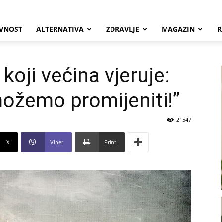
VNOST
ALTERNATIVA
ZDRAVLJE
MAGAZIN
R
koji većina vjeruje:
možemo promijeniti!”
21547
X
Viber
Print