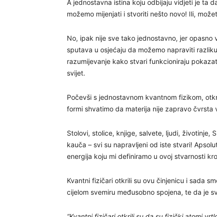
A jednostavna istina koju odbijaju vidjeti je ta d
možemo mijenjati i stvoriti nešto novo! Ili, mož
No, ipak nije sve tako jednostavno, jer opasno 
sputava u osjećaju da možemo napraviti razliku 
razumijevanje kako stvari funkcioniraju pokazati
svijet.
Počevši s jednostavnom kvantnom fizikom, otkri
formi shvatimo da materija nije zapravo čvrsta 
Stolovi, stolice, knjige, salvete, ljudi, životinj
kauča – svi su napravljeni od iste stvari! Apsolu
energija koju mi definiramo u ovoj stvarnosti kr
Kvantni fizičari otkrili su ovu činjenicu i sada
cijelom svemiru međusobno spojena, te da je sv
“Kvantni fizičari otkrili su da su fizički atomi vr