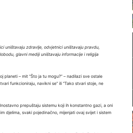
ci uništavaju zdravlje, odvjetnici uništavaju pravdu,
obodu, glavni mediji uništavaju informacije i religija
 planeti – mit “Što ja tu mogu?” – nadilazi sve ostale
vari funkcioniraju, navikni se” ili “Tako stvari stoje, ne
i jednostavno prepuštaju sistemu koji ih konstantno gazi, a oni
m djelima, svaki pojedinačno, mijenjati ovaj svijet i sistem