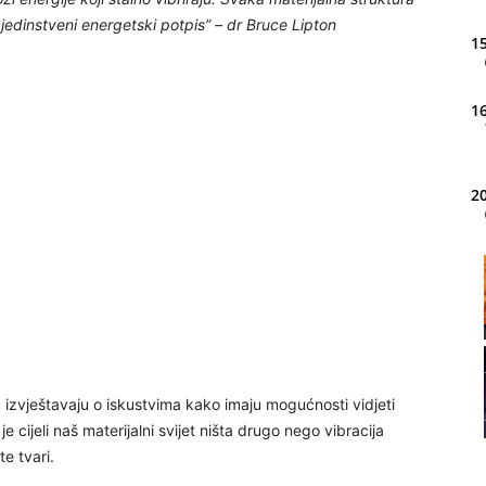
 jedinstveni energetski potpis” – dr Bruce Lipton
15
16
20
21
22
 izvještavaju o iskustvima kako imaju mogućnosti vidjeti
23
je cijeli naš materijalni svijet ništa drugo nego vibracija
e tvari.
24