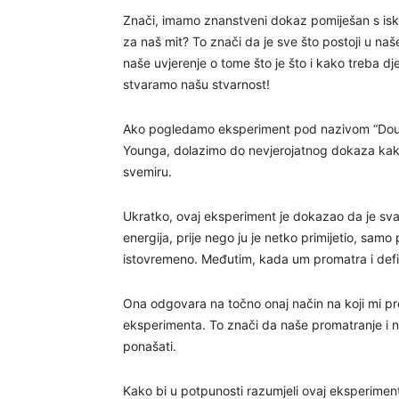
Znači, imamo znanstveni dokaz pomiješan s isk
za naš mit? To znači da je sve što postoji u na
naše uvjerenje o tome što je što i kako treba dje
stvaramo našu stvarnost!
Ako pogledamo eksperiment pod nazivom “Double
Younga, dolazimo do nevjerojatnog dokaza kako
svemiru.
Ukratko, ovaj eksperiment je dokazao da je sva 
energija, prije nego ju je netko primijetio, sam
istovremeno. Međutim, kada um promatra i defin
Ona odgovara na točno onaj način na koji mi pr
eksperimenta. To znači da naše promatranje i naš
ponašati.
Kako bi u potpunosti razumjeli ovaj eksperiment,