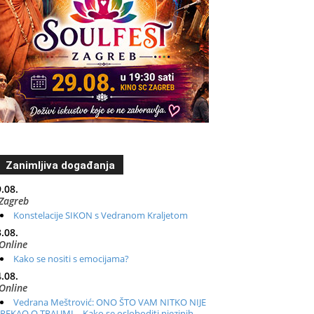
Zanimljiva događanja
.08.
Zagreb
Konstelacije SIKON s Vedranom Kraljetom
.08.
Online
Kako se nositi s emocijama?
.08.
Online
Vedrana Meštrović: ONO ŠTO VAM NITKO NIJE
REKAO O TRAUMI – Kako se osloboditi njezinih