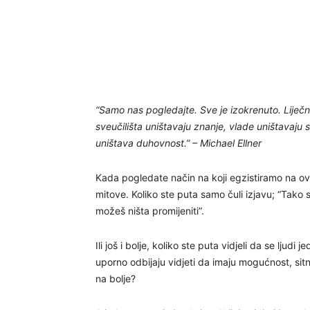
“Samo nas pogledajte. Sve je izokrenuto. Liječni
sveučilišta uništavaju znanje, vlade uništavaju sl
uništava duhovnost.” – Michael Ellner
Kada pogledate način na koji egzistiramo na ovoj
mitove. Koliko ste puta samo čuli izjavu; “Tako st
možeš ništa promijeniti”.
Ili još i bolje, koliko ste puta vidjeli da se ljud
uporno odbijaju vidjeti da imaju mogućnost, sitni
na bolje?