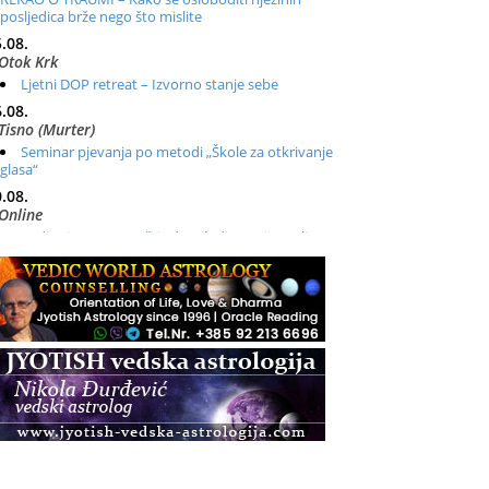
posljedica brže nego što mislite
.08.
Otok Krk
Ljetni DOP retreat – Izvorno stanje sebe
.08.
Tisno (Murter)
Seminar pjevanja po metodi „Škole za otkrivanje
glasa“
.08.
Online
Radionica: Pomagači iz drugih dimenzija Online –
otvoreno za sve
.08.
Zagreb+Online
Osnovni ThetaHealing® tečaj, Zagreb i Online
.08.
Pula
Access BARS®, otpusti stres
.08.
Pula
Access Energetski Facelift®
.08.