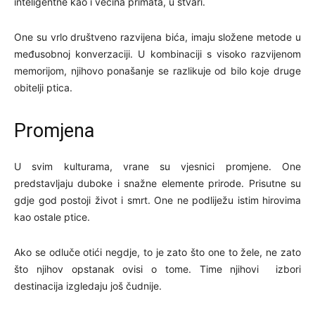
inteligentne kao i većina primata, u stvari.
One su vrlo društveno razvijena bića, imaju složene metode u
međusobnoj konverzaciji. U kombinaciji s visoko razvijenom
memorijom, njihovo ponašanje se razlikuje od bilo koje druge
obitelji ptica.
Promjena
U svim kulturama, vrane su vjesnici promjene. One
predstavljaju duboke i snažne elemente prirode. Prisutne su
gdje god postoji život i smrt. One ne podliježu istim hirovima
kao ostale ptice.
Ako se odluče otići negdje, to je zato što one to žele, ne zato
što njihov opstanak ovisi o tome. Time njihovi izbori
destinacija izgledaju još čudnije.