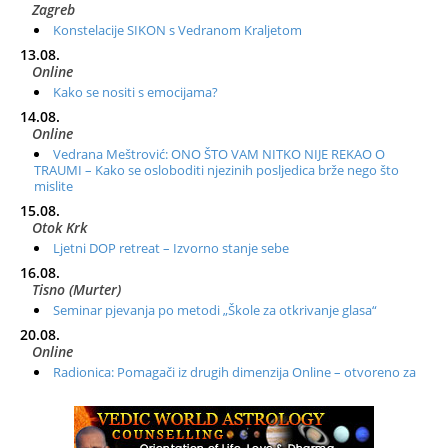
Zagreb
Konstelacije SIKON s Vedranom Kraljetom
13.08.
Online
Kako se nositi s emocijama?
14.08.
Online
Vedrana Meštrović: ONO ŠTO VAM NITKO NIJE REKAO O
TRAUMI – Kako se osloboditi njezinih posljedica brže nego što
mislite
15.08.
Otok Krk
Ljetni DOP retreat – Izvorno stanje sebe
16.08.
Tisno (Murter)
Seminar pjevanja po metodi „Škole za otkrivanje glasa“
20.08.
Online
Radionica: Pomagači iz drugih dimenzija Online – otvoreno za
sve
21.08.
Zagreb+Online