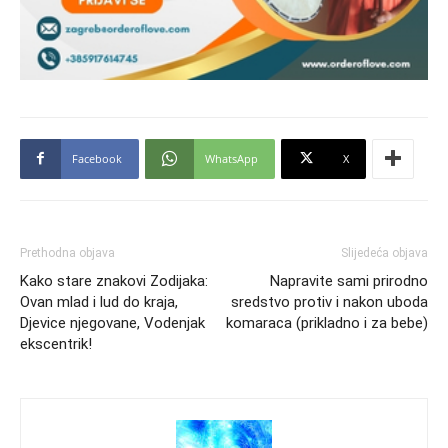
Facebook
WhatsApp
X
Prethodna objava
Slijedeća objava
Kako stare znakovi Zodijaka:
Napravite sami prirodno
Ovan mlad i lud do kraja,
sredstvo protiv i nakon uboda
Djevice njegovane, Vodenjak
komaraca (prikladno i za bebe)
ekscentrik!