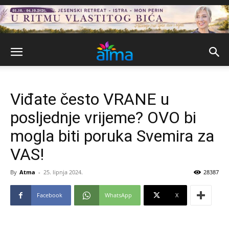
Viđate često VRANE u
posljednje vrijeme? OVO bi
mogla biti poruka Svemira za
VAS!
By
Atma
-
25. lipnja 2024.
28387
Facebook
WhatsApp
X