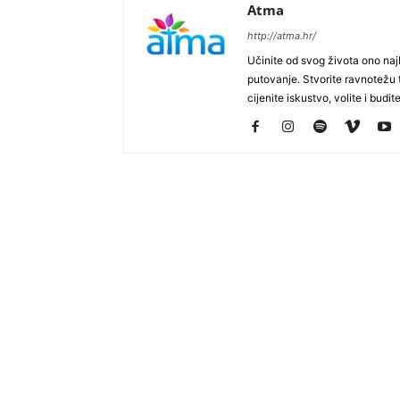
Atma
http://atma.hr/
Učinite od svog života ono najb
putovanje. Stvorite ravnotežu t
cijenite iskustvo, volite i budite