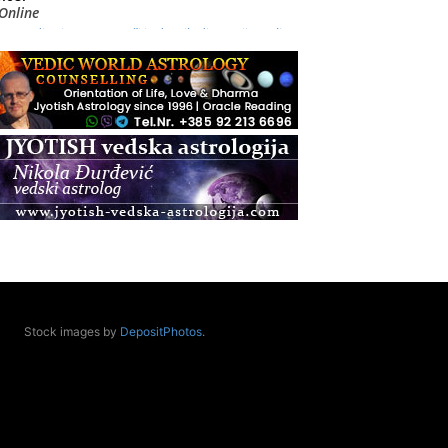
Online
Radionica: Pomagači iz drugih dimenzija Online –
otvoreno za sve
.08.
Zagreb+Online
Osnovni ThetaHealing® tečaj, Zagreb i Online
.08.
Zagreb
Osnovna radionica za izscjeljivanje pranom (Basic
Pranic Healing course)
Pula
Access BARS®, otpusti stres
.08.
Pula
Access Energetski Facelift®
.08.
Stock images by
DepositPhotos
.
Zagreb
Pjesma srca / Zagreb
Online
Tečaj Višeg Vodstva, razvijanja intuicije i Akaša
zapisa
.08.