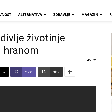
VNOST
ALTERNATIVA
ZDRAVLJE
MAGAZIN
R
divlje životinje
od hranom
475
X
Viber
Print