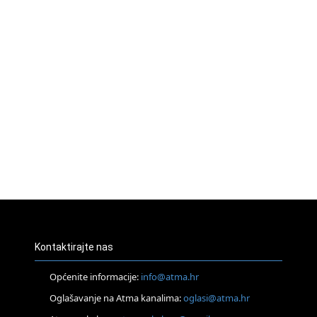
Kontaktirajte nas
Općenite informacije:
info@atma.hr
Oglašavanje na Atma kanalima:
oglasi@atma.hr