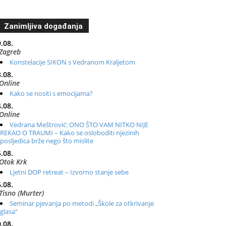
Zanimljiva događanja
.08.
Zagreb
Konstelacije SIKON s Vedranom Kraljetom
.08.
Online
Kako se nositi s emocijama?
.08.
Online
Vedrana Meštrović: ONO ŠTO VAM NITKO NIJE
REKAO O TRAUMI – Kako se osloboditi njezinih
posljedica brže nego što mislite
.08.
Otok Krk
Ljetni DOP retreat – Izvorno stanje sebe
.08.
Tisno (Murter)
Seminar pjevanja po metodi „Škole za otkrivanje
glasa“
.08.