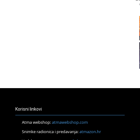
21
22
23
24
Korisni linkovi
Atma webshop:
atmawebshop.com
Snimke radionica i predavanja:
atmazon.hr
25