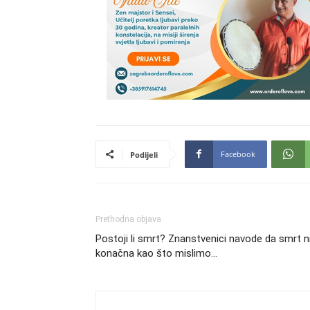
Facebook
Podijeli
Prethodna objava
Postoji li smrt? Znanstvenici navode da smrt ni
konačna kao što mislimo…