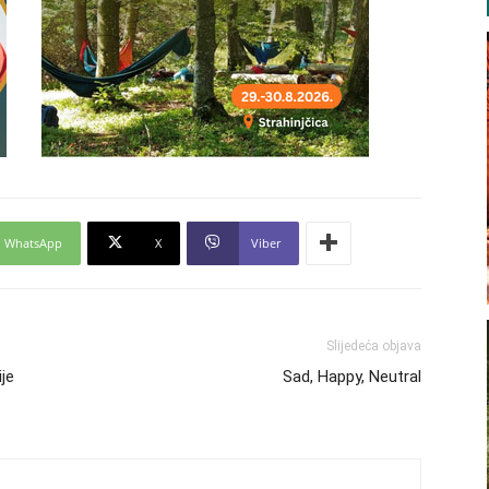
WhatsApp
X
Viber
Slijedeća objava
je
Sad, Happy, Neutral