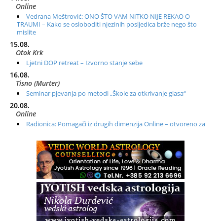
Online
Vedrana Meštrović: ONO ŠTO VAM NITKO NIJE REKAO O
TRAUMI – Kako se osloboditi njezinih posljedica brže nego što
mislite
15.08.
Otok Krk
Ljetni DOP retreat – Izvorno stanje sebe
16.08.
Tisno (Murter)
Seminar pjevanja po metodi „Škole za otkrivanje glasa“
20.08.
Online
Radionica: Pomagači iz drugih dimenzija Online – otvoreno za
sve
21.08.
Zagreb+Online
Osnovni ThetaHealing® tečaj, Zagreb i Online
22.08.
Pula
Access BARS®, otpusti stres
23.08.
Pula