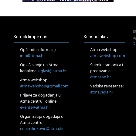
Access Energetski Facelift®
24.08.
Zagreb
Pjesma srca / Zagreb
Online
S
Tečaj Višeg Vodstva, razvijanja intuicije i Akaša zapisa
Kontaktirajte nas
Korisni linkovi
b
25.08.
D
Online
Općenite informacije:
Atma webshop:
Upisi u program Profesionalni hipnoterapeut — nova
info@atma.hr
atmawebshop.com
generacija kreće 25.08. 2026.
Oglašavanje na Atma
Snimke radionica i
26.08.
Online
kanalima:
oglasi@atma.hr
predavanja:
Postanite Nositelj Vibracije Nove Zemlje
atmazon.hr
Atma webshop:
27.08.
atmawebshop@gmail.com
Vedska renesansa:
Visoko
atmaveda.hr
Prijave za događanja u
Alemka Dauskardt – Jednodnevna radionica sistemskih
konstelacija
Atma centru i online:
events@atma.hr
29.08.
Zagreb
Organizacija događaja u
HOD PO ŽERAVICI – Seminar koji mijenja tijelo, duh i um
Atma centru:
SoulFest – Festival glazbe, mudrosti i zajedništva
ena.milinković@atma.hr
Radoboj