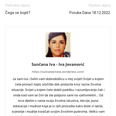
Prethodna objava
Slijedeća objava
Čega se bojiš?
Poruka Dana 18.12.2022.
Sunčana Iva - Iva Jovanović
https://suncanastrana.wordpress.com/
Ja sam Iva i želim vam dobrodošlicu u moj svijet! Svijet u kojem
ćete pronaći toplo utočište dok prolazite kroz razne životne
situacije. Svijet u kojem ćete dobiti podršku i razumijevanje čak i
onda kad vam se čini da ste potpuno sami na vjetrometini... Od
srca dijelim s vama svoja životna iskustva, lekcije, puno
edukacije i mudrost koja je iz njih proizašla kako biste vi lakše,
svjesnije i mudrije koračali svojim životnim putevima. Veliko vam