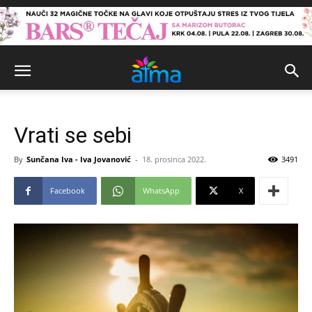
Vrati se sebi
By
Sunčana Iva - Iva Jovanović
-
18. prosinca 2022.
3491
Facebook
WhatsApp
X