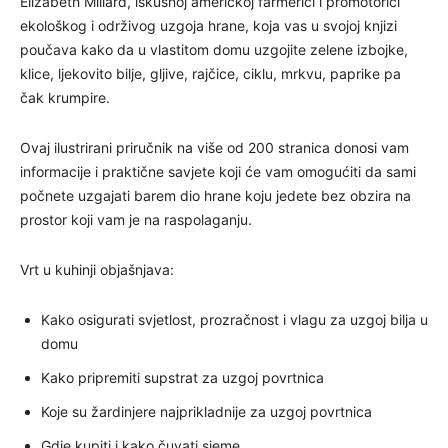
Elizabeth Millard, iskusnoj američkoj farmerici i promotorici
ekološkog i održivog uzgoja hrane, koja vas u svojoj knjizi
poučava kako da u vlastitom domu uzgojite zelene izbojke,
klice, ljekovito bilje, gljive, rajčice, ciklu, mrkvu, paprike pa
čak krumpire.
Ovaj ilustrirani priručnik na više od 200 stranica donosi vam
informacije i praktične savjete koji će vam omogućiti da sami
počnete uzgajati barem dio hrane koju jedete bez obzira na
prostor koji vam je na raspolaganju.
Vrt u kuhinji objašnjava:
Kako osigurati svjetlost, prozračnost i vlagu za uzgoj bilja u
domu
Kako pripremiti supstrat za uzgoj povrtnica
Koje su žardinjere najprikladnije za uzgoj povrtnica
Gdje kupiti i kako čuvati sjeme