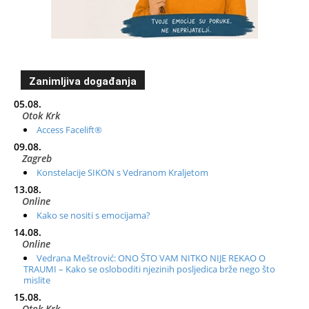
Zanimljiva događanja
05.08.
Otok Krk
Access Facelift®
09.08.
Zagreb
Konstelacije SIKON s Vedranom Kraljetom
13.08.
Online
Kako se nositi s emocijama?
14.08.
Online
Vedrana Meštrović: ONO ŠTO VAM NITKO NIJE REKAO O
TRAUMI – Kako se osloboditi njezinih posljedica brže nego što
mislite
15.08.
Otok Krk