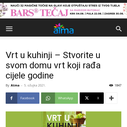
Vrt u kuhinji – Stvorite u
svom domu vrt koji rađa
cijele godine
By
Atma
-
5. ožujka 2021.
1847
Facebook
WhatsApp
X