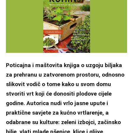
Poticajna i maštovita knjiga o uzgoju biljaka
za prehranu u zatvorenom prostoru, odnosno
slikovit vodič o tome kako u svom domu
stvoriti vrt koji će donositi plodove cijele
godine. Autorica nudi vrlo jasne upute i
praktične savjete za kućno vrtlarenje, a
odabrane su kulture: zeleni izbojci, začinsko
bilje, vlati mlade pšenice, klice i gljive,