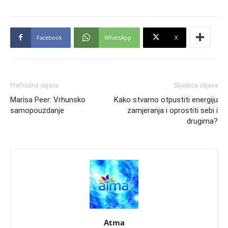
Facebook
WhatsApp
X
Prethodna objava
Slijedeća objava
Marisa Peer: Vrhunsko
Kako stvarno otpustiti energiju
samopouzdanje
zamjeranja i oprostiti sebi i
drugima?
Atma