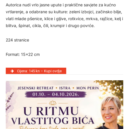
Autorica nudi vrlo jasne upute i praktične savjete za kućno
vrtlarenje, a odabrane su kulture: zeleni izbojci, začinsko bilje,
vlati mlade pšenice, klice i gljive, rotkvice, mrkva, rajčice, kelj i
blitva, špinat, cikla, čili, krumpir i drugo povrće.
224 stranice
Format: 15×22 cm
Cijena: 145 kn – Kupi ovdje