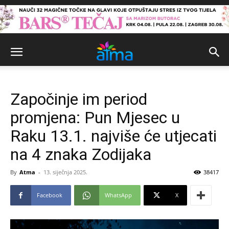
Započinje im period
promjena: Pun Mjesec u
Raku 13.1. najviše će utjecati
na 4 znaka Zodijaka
By
Atma
-
13. siječnja 2025.
38417
Facebook
WhatsApp
X