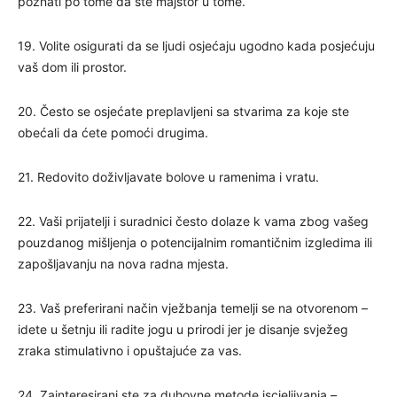
poznati po tome da ste majstor u tome.
19. Volite osigurati da se ljudi osjećaju ugodno kada posjećuju
vaš dom ili prostor.
20. Često se osjećate preplavljeni sa stvarima za koje ste
obećali da ćete pomoći drugima.
21. Redovito doživljavate bolove u ramenima i vratu.
22. Vaši prijatelji i suradnici često dolaze k vama zbog vašeg
pouzdanog mišljenja o potencijalnim romantičnim izgledima ili
zapošljavanju na nova radna mjesta.
23. Vaš preferirani način vježbanja temelji se na otvorenom –
idete u šetnju ili radite jogu u prirodi jer je disanje svježeg
zraka stimulativno i opuštajuće za vas.
24. Zainteresirani ste za duhovne metode iscjeljivanja –