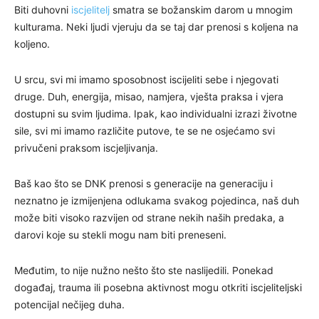
Biti duhovni
iscjelitelj
smatra se božanskim darom u mnogim
kulturama. Neki ljudi vjeruju da se taj dar prenosi s koljena na
koljeno.
U srcu, svi mi imamo sposobnost iscijeliti sebe i njegovati
druge. Duh, energija, misao, namjera, vješta praksa i vjera
dostupni su svim ljudima. Ipak, kao individualni izrazi životne
sile, svi mi imamo različite putove, te se ne osjećamo svi
privučeni praksom iscjeljivanja.
Baš kao što se DNK prenosi s generacije na generaciju i
neznatno je izmijenjena odlukama svakog pojedinca, naš duh
može biti visoko razvijen od strane nekih naših predaka, a
darovi koje su stekli mogu nam biti preneseni.
Međutim, to nije nužno nešto što ste naslijedili. Ponekad
događaj, trauma ili posebna aktivnost mogu otkriti iscjeliteljski
potencijal nečijeg duha.