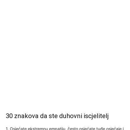
30 znakova da ste duhovni iscjelitelj
1. Osjećate ekstremnu empatiju, često osjećate tuđe osjećaje i