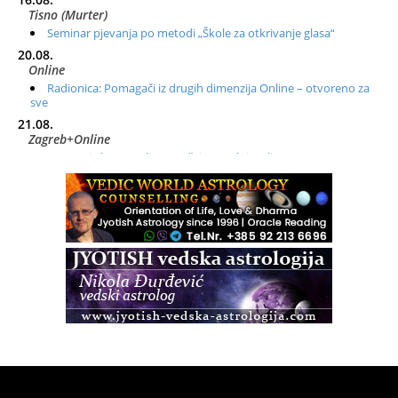
Tisno (Murter)
Seminar pjevanja po metodi „Škole za otkrivanje glasa“
20.08.
Online
Radionica: Pomagači iz drugih dimenzija Online – otvoreno za
sve
21.08.
Zagreb+Online
Osnovni ThetaHealing® tečaj, Zagreb i Online
22.08.
Zagreb
Osnovna radionica za izscjeljivanje pranom (Basic Pranic
Healing course)
Pula
Access BARS®, otpusti stres
23.08.
Pula
Access Energetski Facelift®
24.08.
Zagreb
Pjesma srca / Zagreb