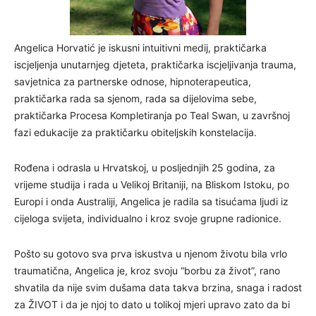
Angelica Horvatić je iskusni intuitivni medij, praktičarka
iscjeljenja unutarnjeg djeteta, praktičarka iscjeljivanja trauma,
savjetnica za partnerske odnose, hipnoterapeutica,
praktičarka rada sa sjenom, rada sa dijelovima sebe,
praktičarka Procesa Kompletiranja po Teal Swan, u završnoj
fazi edukacije za praktičarku obiteljskih konstelacija.
Rođena i odrasla u Hrvatskoj, u posljednjih 25 godina, za
vrijeme studija i rada u Velikoj Britaniji, na Bliskom Istoku, po
Europi i onda Australiji, Angelica je radila sa tisućama ljudi iz
cijeloga svijeta, individualno i kroz svoje grupne radionice.
Pošto su gotovo sva prva iskustva u njenom životu bila vrlo
traumatična, Angelica je, kroz svoju “borbu za život”, rano
shvatila da nije svim dušama data takva brzina, snaga i radost
za ŽIVOT i da je njoj to dato u tolikoj mjeri upravo zato da bi