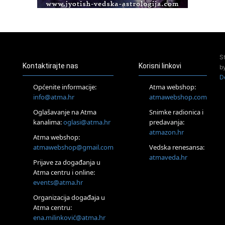
Access Energetski Facelift®
24.08.
Zagreb
Pjesma srca / Zagreb
Online
S
Tečaj Višeg Vodstva, razvijanja intuicije i Akaša zapisa
Kontaktirajte nas
Korisni linkovi
b
25.08.
D
Online
Općenite informacije:
Atma webshop:
Upisi u program Profesionalni hipnoterapeut — nova
info@atma.hr
atmawebshop.com
generacija kreće 25.08. 2026.
Oglašavanje na Atma
Snimke radionica i
26.08.
Online
kanalima:
oglasi@atma.hr
predavanja:
Postanite Nositelj Vibracije Nove Zemlje
atmazon.hr
Atma webshop:
27.08.
atmawebshop@gmail.com
Vedska renesansa:
Visoko
atmaveda.hr
Prijave za događanja u
Alemka Dauskardt – Jednodnevna radionica sistemskih
konstelacija
Atma centru i online:
events@atma.hr
29.08.
Zagreb
Organizacija događaja u
HOD PO ŽERAVICI – Seminar koji mijenja tijelo, duh i um
Atma centru:
SoulFest – Festival glazbe, mudrosti i zajedništva
ena.milinković@atma.hr
Radoboj