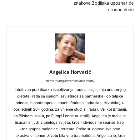
znakova Zodijaka upoznat će
srodnu dušu
Angelica Horvatić
https://angelicahorvatic.com/
Intuitivna praktičarka iscjeljivanja trauma, iscjeljenja unutarnjeg
djeteta i rada sa sjenom, savjetnica za partnerske i obiteljske
odnose, hipnoterapeut i coach. Rođena i odrasla u Hrvatskoj, u
posljednjih 20+ godina, za vrijeme studija i rada u Velikoj Britaniji,
na Bliskom Istoku, po Europi i onda Australiji, Angelica je radila sa
tisućama ljudi iz cijeloga svijeta, kroz individualne seanse, kao i
kroz grupne radionice i retreate. Pošto su gotovo sva prva
iskustva u njenom životu bila vrlo traumatična, Angelica je, kroz