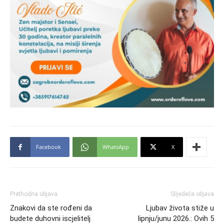
Facebook
WhatsApp
X
Prethodna objava
Slijedeća objava
Znakovi da ste rođeni da
Ljubav života stiže u
budete duhovni iscjelitelj
lipnju/junu 2026.: Ovih 5