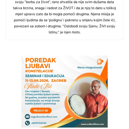
svoju “borbu za život”, rano shvatila da nije svim dušama data
takva brzina, snaga i radost za ŽIVOT i da je njoj to dato u tolikoj
mjeri upravo zato da bi mogla pomoći drugima. Njena misija je
pomoći ljudima da se ‘podignu’ i pokrenu u smjeru kojim žele ići,
povezani sa sobom i drugima. “Oslobodi svoju Sjenu. ŽIVI svoju
Istinu." je njen moto.