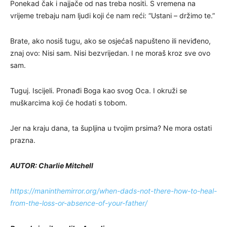
Ponekad čak i najjače od nas treba nositi. S vremena na
vrijeme trebaju nam ljudi koji će nam reći: “Ustani – držimo te.”
Brate, ako nosiš tugu, ako se osjećaš napušteno ili neviđeno,
znaj ovo: Nisi sam. Nisi bezvrijedan. I ne moraš kroz sve ovo
sam.
Tuguj. Iscijeli. Pronađi Boga kao svog Oca. I okruži se
muškarcima koji će hodati s tobom.
Jer na kraju dana, ta šupljina u tvojim prsima? Ne mora ostati
prazna.
AUTOR: Charlie Mitchell
https://maninthemirror.org/when-dads-not-there-how-to-heal-
from-the-loss-or-absence-of-your-father/