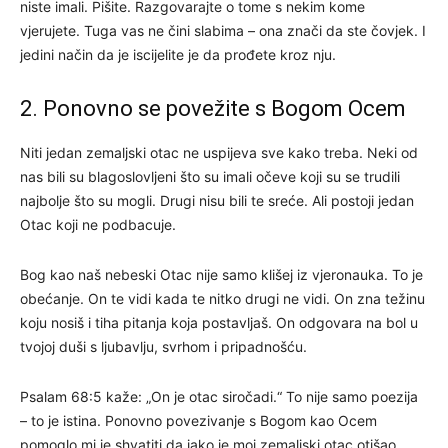
niste imali. Pišite. Razgovarajte o tome s nekim kome
vjerujete. Tuga vas ne čini slabima – ona znači da ste čovjek. I
jedini način da je iscijelite je da prođete kroz nju.
2. Ponovno se povežite s Bogom Ocem
Niti jedan zemaljski otac ne uspijeva sve kako treba. Neki od
nas bili su blagoslovljeni što su imali očeve koji su se trudili
najbolje što su mogli. Drugi nisu bili te sreće. Ali postoji jedan
Otac koji ne podbacuje.
Bog kao naš nebeski Otac nije samo klišej iz vjeronauka. To je
obećanje. On te vidi kada te nitko drugi ne vidi. On zna težinu
koju nosiš i tiha pitanja koja postavljaš. On odgovara na bol u
tvojoj duši s ljubavlju, svrhom i pripadnošću.
Psalam 68:5 kaže: „On je otac siročadi.“ To nije samo poezija
– to je istina. Ponovno povezivanje s Bogom kao Ocem
pomoglo mi je shvatiti da iako je moj zemaljski otac otišao,