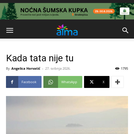
Kada tata nije tu
By
Angelica Horvatić
-
27. svibnja 2026.
1795
Facebook
WhatsApp
X