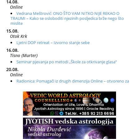
14.08.
Online
Vedrana Meštrović: ONO ŠTO VAM NITKO NIJE REKAO O
TRAUMI – Kako se osloboditi njezinih posljedica brže nego što
mislite
15.08.
Otok Krk
Ljetni DOP retreat – Izvorno stanje sebe
16.08.
Tisno (Murter)
Seminar pjevanja po metodi „Škole za otkrivanje glasa“
20.08.
Online
Radionica: Pomagači iz drugih dimenzija Online – otvoreno za
sve
21.08.
Zagreb+Online
Osnovni ThetaHealing® tečaj, Zagreb i Online
22.08.
Pula
Access BARS®, otpusti stres
23.08.
Pula