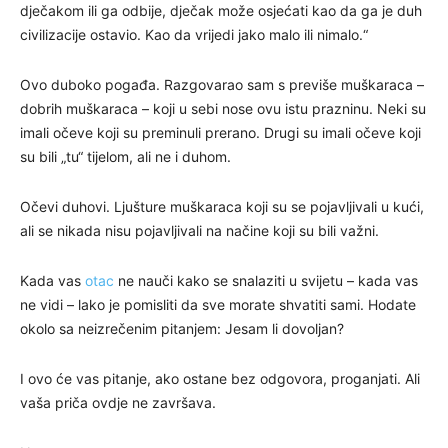
dječakom ili ga odbije, dječak može osjećati kao da ga je duh
civilizacije ostavio. Kao da vrijedi jako malo ili nimalo.“
Ovo duboko pogađa. Razgovarao sam s previše muškaraca –
dobrih muškaraca – koji u sebi nose ovu istu prazninu. Neki su
imali očeve koji su preminuli prerano. Drugi su imali očeve koji
su bili „tu“ tijelom, ali ne i duhom.
Očevi duhovi. Ljušture muškaraca koji su se pojavljivali u kući,
ali se nikada nisu pojavljivali na načine koji su bili važni.
Kada vas
otac
ne nauči kako se snalaziti u svijetu – kada vas
ne vidi – lako je pomisliti da sve morate shvatiti sami. Hodate
okolo sa neizrečenim pitanjem: Jesam li dovoljan?
I ovo će vas pitanje, ako ostane bez odgovora, proganjati. Ali
vaša priča ovdje ne završava.