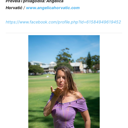
Prevela i prilagodila: Angelica
Horvatić
/
www.angelicahorvatic.com
https://www.facebook.com/profile.php?id=61584949619452