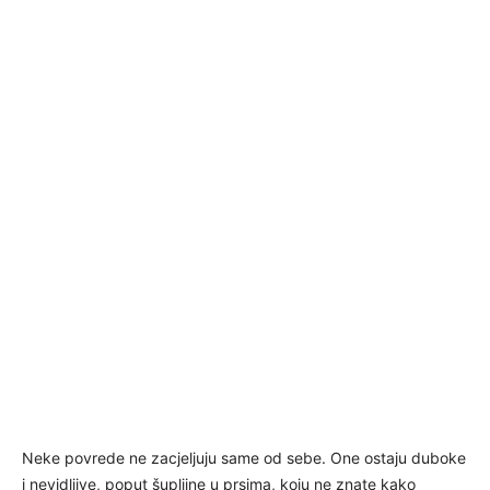
Neke povrede ne zacjeljuju same od sebe. One ostaju duboke
i nevidljive, poput šupljine u prsima, koju ne znate kako