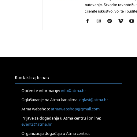
putovanje. Stvorite ravnotežu t
cijenite iskustvo, volite i budite
Kontaktirajte nas
Općenite informacije:
info@atma.hr
Oglašavanje na Atma kanalima:
oglasi@atma.hr
Atma webshop:
atmawebshop@gmail.com
Prijave za događanja u Atma centru i online:
events@atma.hr
Organizacija događaja u Atma centru: