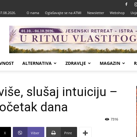
07.08.2026.
O nama
Oglašavajte se na ATMI
Newsletter
Webshop
Uvje
VNOST
ALTERNATIVA
ZDRAVLJE
MAGAZIN
R
iše, slušaj intuiciju –
početak dana
7316
X
Viber
Print