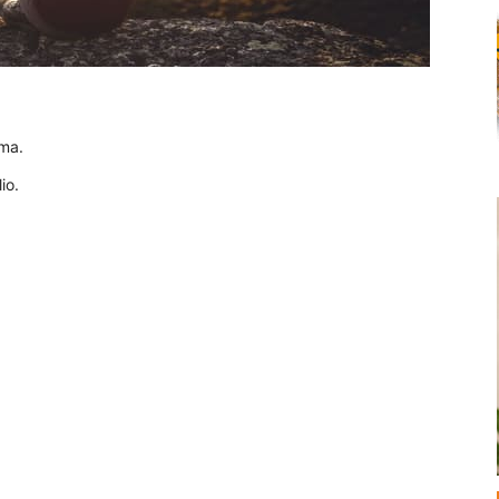
ima.
io.