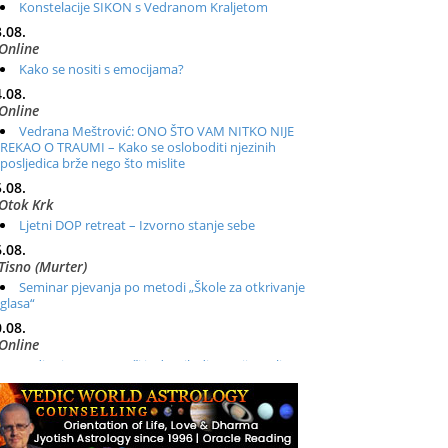
Konstelacije SIKON s Vedranom Kraljetom
.08.
Online
Kako se nositi s emocijama?
.08.
Online
Vedrana Meštrović: ONO ŠTO VAM NITKO NIJE
REKAO O TRAUMI – Kako se osloboditi njezinih
posljedica brže nego što mislite
.08.
Otok Krk
Ljetni DOP retreat – Izvorno stanje sebe
.08.
Tisno (Murter)
Seminar pjevanja po metodi „Škole za otkrivanje
glasa“
.08.
Online
Radionica: Pomagači iz drugih dimenzija Online –
otvoreno za sve
.08.
Zagreb+Online
Osnovni ThetaHealing® tečaj, Zagreb i Online