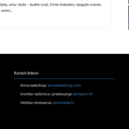
ijela, uma i duše - budite svoji, živite slobodno, njegujte znanje,
22
 sretni...
23
24
Korisni linkovi
25
Atma webshop:
atmawebshop.com
Snimke radionica i predavanja:
atmazon.hr
26
Vedska renesansa:
atmaveda.hr
27