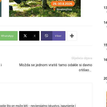
13
14
WhatsApp
X
Viber
15
Slijedeća objava
16
 i
Možda se jednom vratiš tamo odakle si davno
otišao…
20
21
olje što on može biti - nevjerojatno iskustvo, ispunjenje i