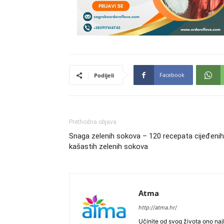
Facebook
Podijeli
Prethodna objava
Snaga zelenih sokova – 120 recepata cijeđenih
kašastih zelenih sokova
Atma
http://atma.hr/
Učinite od svog života ono najb