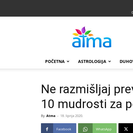
Atma
POČETNA
ASTROLOGIJA
DUHO
Ne razmišljaj prev
10 mudrosti za 
By
Atma
-
18. lipnja 2020.
Facebook
WhatsApp