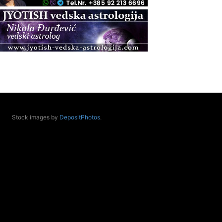
.08.
Pula
Access BARS®, otpusti stres
.08.
Pula
Access Energetski Facelift®
.08.
Zagreb
Pjesma srca / Zagreb
Online
Tečaj Višeg Vodstva, razvijanja intuicije i Akaša
Stock images by
DepositPhotos
.
zapisa
.08.
Online
Upisi u program Profesionalni hipnoterapeut —
nova generacija kreće 25.08. 2026.
.08.
Online
Postanite Nositelj Vibracije Nove Zemlje
.08.
Visoko
Alemka Dauskardt – Jednodnevna radionica