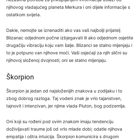
njihovog vladajućeg planeta Merkura i oni dijele informacije s
ostatkom svijeta.
Dakle, nemojte se iznenaditi ako vas vaš najbolji prijatelj
Blizanac odjednom počne izbjegavati ili ako odjednom osjetite
drugačiju vibraciju koju vam šalje. Blizanci se stalno mijenjaju i
to je potpuno van njihove moći. Vaši osjećaji za njih slični su
njihovoj složenoj dvojnosti; oni se stalno mijenjaju.
Škorpion
Škorpion je jedan od najsloženijih znakova u zodijaku i to
zbog dobrog razloga. Taj vodeni znak je vrlo tajanstven,
tajnovit i intenzivan, jer njime vlada Pluton, bog podzemlja.
Oni koji su rođeni pod ovim znakom imaju tendenciju
doživljavati traume još od vrlo mlade dobi; odatle njihova
empatija i oštra intuicija. Škorpion komunicira s drugom