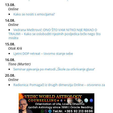
13.08.
Online
Kako se nositi s emocijama?
14.08.
Online
Vedrana Meštrović: ONO ŠTO VAM NITKO NIJE REKAO O
TRAUMI – Kako se osloboditi njezinih posljedica brže nego što
mislite
15.08.
Otok Krk
Ljetni DOP retreat – Izvorno stanje sebe
16.08.
Tisno (Murter)
Seminar pjevanja po metodi „Škole za otkrivanje glasa“
20.08.
Online
Radionica: Pomagači iz drugih dimenzija Online – otvoreno za
sve
21.08.
Zagreb+Online
Osnovni ThetaHealing® tečaj, Zagreb i Online
22.08.