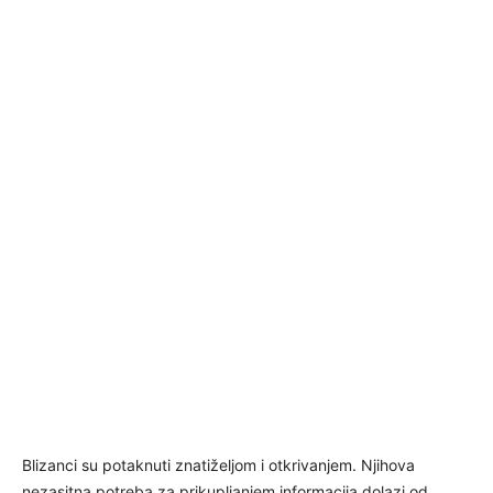
Blizanci su potaknuti znatiželjom i otkrivanjem. Njihova
nezasitna potreba za prikupljanjem informacija dolazi od