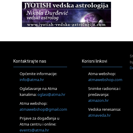
Pula
Access BARS®, otpusti stres
23.08.
Pula
Access Energetski Facelift®
24.08.
Zagreb
Pjesma srca / Zagreb
Online
S
Tečaj Višeg Vodstva, razvijanja intuicije i Akaša zapisa
Kontaktirajte nas
Korisni linkovi
b
25.08.
D
Online
Općenite informacije:
Atma webshop:
Upisi u program Profesionalni hipnoterapeut — nova
info@atma.hr
atmawebshop.com
generacija kreće 25.08. 2026.
Oglašavanje na Atma
Snimke radionica i
26.08.
Online
kanalima:
oglasi@atma.hr
predavanja:
Postanite Nositelj Vibracije Nove Zemlje
atmazon.hr
Atma webshop:
27.08.
atmawebshop@gmail.com
Vedska renesansa:
Visoko
atmaveda.hr
Prijave za događanja u
Alemka Dauskardt – Jednodnevna radionica sistemskih
konstelacija
Atma centru i online:
events@atma.hr
29.08.