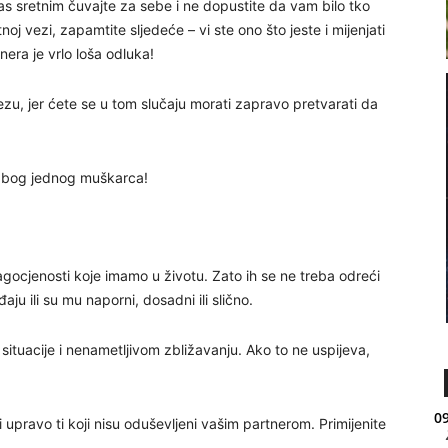
vas sretnim čuvajte za sebe i ne dopustite da vam bilo tko
tnoj vezi, zapamtite sljedeće – vi ste ono što jeste i mijenjati
tnera je vrlo loša odluka!
zu, jer ćete se u tom slučaju morati zapravo pretvarati da
i zbog jednog muškarca!
agocjenosti koje imamo u životu. Zato ih se ne treba odreći
u ili su mu naporni, dosadni ili slično.
situacije i nenametljivom zbližavanju. Ako to ne uspijeva,
09
i upravo ti koji nisu oduševljeni vašim partnerom. Primijenite