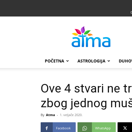
Atma
POČETNA
ASTROLOGIJA
DUHO
Ove 4 stvari ne t
zbog jednog muš
By
Atma
-
1. veljače 2020.
Facebook
WhatsApp