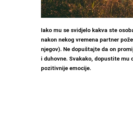
Iako mu se svidjelo kakva ste osob
nakon nekog vremena partner poželi 
njegov). Ne dopuštajte da on prom
i duhovne. Svakako, dopustite mu d
pozitivnije emocije.