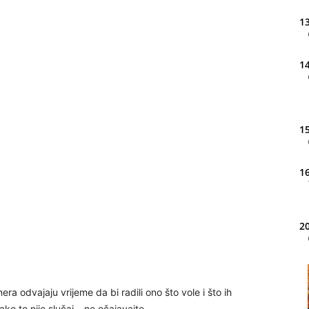
13
14
15
16
20
21
a odvajaju vrijeme da bi radili ono što vole i što ih
 ako to nije slučaj – ne očajavajte.