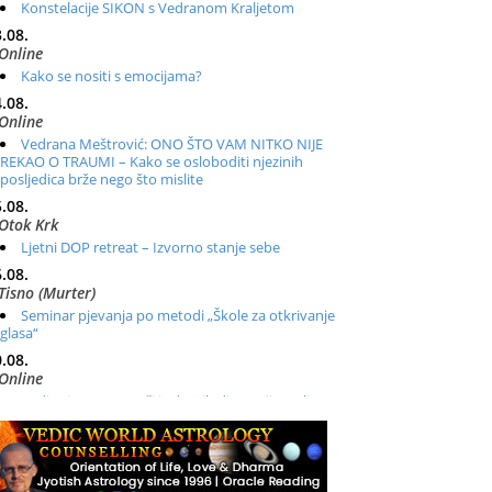
Konstelacije SIKON s Vedranom Kraljetom
.08.
Online
Kako se nositi s emocijama?
.08.
Online
Vedrana Meštrović: ONO ŠTO VAM NITKO NIJE
REKAO O TRAUMI – Kako se osloboditi njezinih
posljedica brže nego što mislite
.08.
Otok Krk
Ljetni DOP retreat – Izvorno stanje sebe
.08.
Tisno (Murter)
Seminar pjevanja po metodi „Škole za otkrivanje
glasa“
.08.
Online
Radionica: Pomagači iz drugih dimenzija Online –
otvoreno za sve
.08.
Zagreb+Online
Osnovni ThetaHealing® tečaj, Zagreb i Online