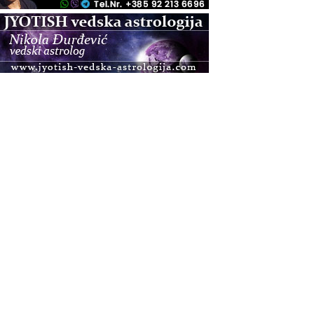
.08.
Zagreb
Osnovna radionica za izscjeljivanje pranom (Basic
Pranic Healing course)
Pula
Access BARS®, otpusti stres
.08.
Pula
Access Energetski Facelift®
.08.
Zagreb
Pjesma srca / Zagreb
Online
Tečaj Višeg Vodstva, razvijanja intuicije i Akaša
zapisa
.08.
Online
Upisi u program Profesionalni hipnoterapeut —
nova generacija kreće 25.08. 2026.
.08.
Online
Postanite Nositelj Vibracije Nove Zemlje