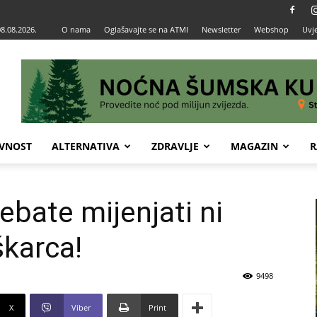
08.08.2026.
O nama
Oglašavajte se na ATMI
Newsletter
Webshop
Uvje
VNOST
ALTERNATIVA
ZDRAVLJE
MAGAZIN
R
rebate mijenjati ni
karca!
9498
X
Viber
Print