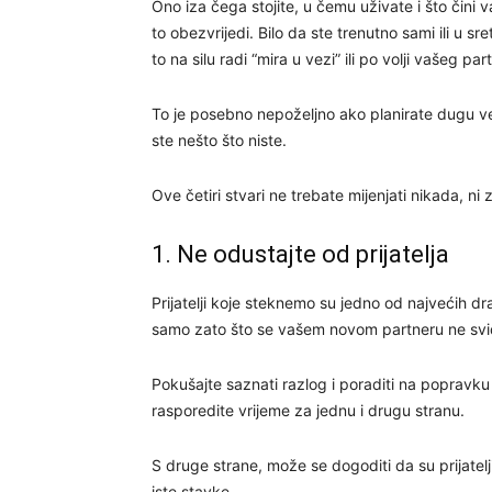
Ono iza čega stojite, u čemu uživate i što čini 
to obezvrijedi. Bilo da ste trenutno sami ili u sre
to na silu radi “mira u vezi” ili po volji vašeg par
To je posebno nepoželjno ako planirate dugu ve
ste nešto što niste.
Ove četiri stvari ne trebate mijenjati nikada, n
1. Ne odustajte od prijatelja
Prijatelji koje steknemo su jedno od najvećih dr
samo zato što se vašem novom partneru ne sviđaj
Pokušajte saznati razlog i poraditi na popravku 
rasporedite vrijeme za jednu i drugu stranu.
S druge strane, može se dogoditi da su prijatelj
iste stavke.