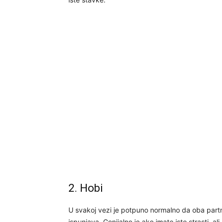
2. Hobi
U svakoj vezi je potpuno normalno da oba partner
ispunjava. Genijalno je ako imate iste strasti, ali