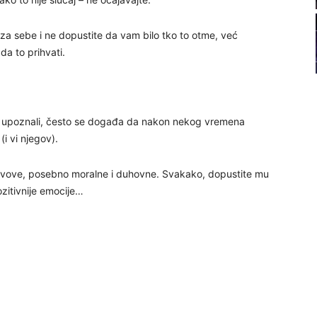
22
 za sebe i ne dopustite da vam bilo tko to otme, već
da to prihvati.
23
se upoznali, često se događa da nakon nekog vremena
(i vi njegov).
24
avove, posebno moralne i duhovne. Svakako, dopustite mu
zitivnije emocije…
25
26