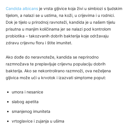
Candida albicans
je vrsta gljivice koja živi u simbiozi s ljudskim
tijelom, a nalazi se u ustima, na koži, u crijevima i u rodnici.
Dok je tijelo u prirodnoj ravnoteži, kandida je u našem tijelu
prisutna u manjim količinama jer se nalazi pod kontrolom
probiotika – takozvanih dobrih bakterija koje održavaju
zdravu crijevnu floru i štite imunitet.
Ako dođe do neravnoteže, kandida se neprirodno
razmnožava te preplavljuje crijevnu populaciju dobrih
bakterija. Ako se nekontrolirano razmnoži, ova neželjena
gljivica može ući u krvotok i izazvati simptome poput:
umora i nesanice
slabog apetita
smanjenog imuniteta
vrtoglavice i zujanja u ušima