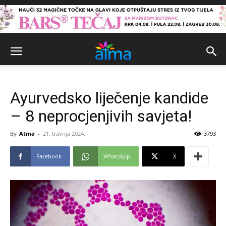
Ayurvedsko liječenje kandide
– 8 neprocjenjivih savjeta!
By
Atma
-
21. travnja 2024.
3793
Facebook
WhatsApp
X