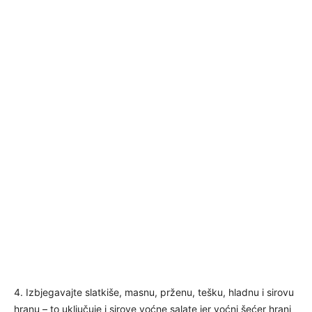
4. Izbjegavajte slatkiše, masnu, prženu, tešku, hladnu i sirovu
hranu – to uključuje i sirove voćne salate jer voćni šećer hrani