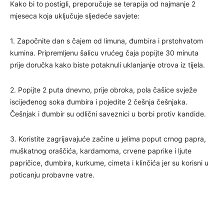
Kako bi to postigli, preporučuje se terapija od najmanje 2
mjeseca koja uključuje sljedeće savjete:
1. Započnite dan s čajem od limuna, đumbira i prstohvatom
kumina. Pripremljenu šalicu vrućeg čaja popijte 30 minuta
prije doručka kako biste potaknuli uklanjanje otrova iz tijela.
2. Popijte 2 puta dnevno, prije obroka, pola čašice svježe
iscijeđenog soka đumbira i pojedite 2 češnja češnjaka.
Češnjak i đumbir su odlični saveznici u borbi protiv kandide.
3. Koristite zagrijavajuće začine u jelima poput crnog papra,
muškatnog oraščića, kardamoma, crvene paprike i ljute
papričice, đumbira, kurkume, cimeta i klinčića jer su korisni u
poticanju probavne vatre.