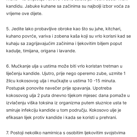
kandidu. Jabuke kuhane sa začinima su najbolji izbor voća za
vrijeme ove dijete.
5. Jedite lako probavljive obroke kao što su juhe, kitchari,
kuhano povrće, variva i zobena kaša koji su vrlo korisni kad se
kuhaju sa zagrijavajućim začinima i ljekovitim biljem poput
kadulje, timijana, origana i lavande.
6. Mućkanje ulja u ustima može biti vrlo koristan tretman u
liječenju kandide. Ujutro, prije nego operemo zube, uzmite 1
žlicu kokosovog ulja i mućkajte u ustima 10 -15 minuta.
Postupak ponovite navečer prije spavanja. Upotreba
kokosovog ulja 2 puta dnevno tijekom mjesec dana pomaže u
izvlačenju viška toksina iz organizma putem sluznice usta te
smiruje infekciju kandide u tom području. Kokosovo ulje je
efikasan lijek protiv kandide i kada se koristi u prehrani.
7. Postoji nekoliko namirnica s osobitim ljekovitim svojstvima