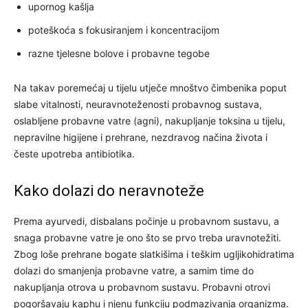
upornog kašlja
poteškoća s fokusiranjem i koncentracijom
razne tjelesne bolove i probavne tegobe
Na takav poremećaj u tijelu utječe mnoštvo čimbenika poput
slabe vitalnosti, neuravnoteženosti probavnog sustava,
oslabljene probavne vatre (agni), nakupljanje toksina u tijelu,
nepravilne higijene i prehrane, nezdravog načina života i
česte upotreba antibiotika.
Kako dolazi do neravnoteže
Prema ayurvedi, disbalans počinje u probavnom sustavu, a
snaga probavne vatre je ono što se prvo treba uravnotežiti.
Zbog loše prehrane bogate slatkišima i teškim ugljikohidratima
dolazi do smanjenja probavne vatre, a samim time do
nakupljanja otrova u probavnom sustavu. Probavni otrovi
pogoršavaju kaphu i njenu funkciju podmazivanja organizma.