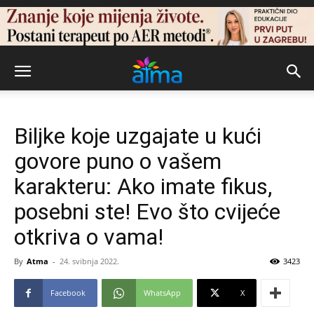
Biljke koje uzgajate u kući
govore puno o vašem
karakteru: Ako imate fikus,
posebni ste! Evo što cvijeće
otkriva o vama!
By
Atma
-
24. svibnja 2022.
3423
Facebook
WhatsApp
X