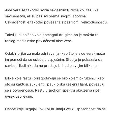
Aloe vera se također sviđa savjesnim ljudima koji težu ka
savršenstvu, ali su pažljivi prema svojim izborima.
Usklađenost je također povezana s pažnjom i velikodušnošću.
Takvi ljudi obično vole pomagati drugima pa je možda to
razlog medicinske privlačnosti aloe vere.
Odabir biljke za malo održavanja (kao što je aloe vera) može
im pomoći da se osjećaju uspješnim. Studija je pokazala da
savjesni ljudi nikada ne prestaju brinuti o svojim biljkama.
Biljke koje rastu i prilagođavaju se bilo kojem okruženju, kao
što su kaktusi, sukulenti i pauk biljka (zeleni ljiljan), povezuju
se s otvorenošću. Rastu u širokom spektru okruženja i još
uvijek uspijevaju.
Osobe koje uzgajaju ovu biljku imaju veliku sposobnost da se