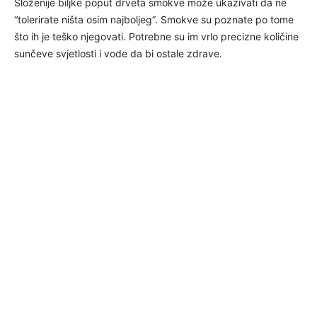
Složenije biljke poput drveta smokve može ukazivati da ne
“tolerirate ništa osim najboljeg”. Smokve su poznate po tome
što ih je teško njegovati. Potrebne su im vrlo precizne količine
sunčeve svjetlosti i vode da bi ostale zdrave.