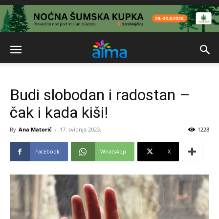
Budi slobodan i radostan –
čak i kada kiši!
By
Ana Matorić
-
17. svibnja 2023.
1228
Facebook
WhatsApp
X