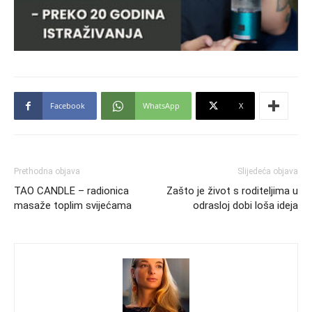
Facebook
WhatsApp
X
Prethodna objava
Slijedeća objava
TAO CANDLE – radionica
Zašto je život s roditeljima u
masaže toplim svijećama
odrasloj dobi loša ideja