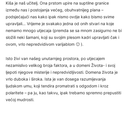
Kiša je naš učitelj. Ona prstom upire na suptilne granice
između nas i postojanja većeg, obuhvatnijeg plana –
podsjećajući nas kako ipak nismo ovdje kako bismo svime
upravljali… Vrijeme je svakako jedna od onih stvari na koje
nemamo mnogo utjecaja (premda se sa mnom zasigurno ne bi
složili neki šamani, koji su svojim plesom kadri upravljati čak i
ovom, vrlo nepredvidivom varijablom 🙂 ).
Isto živi van našeg unutarnjeg prostora, po utjecajem
nezamislivo velikog broja faktora, a u domeni Života- i svoj
ljepoti njegove misterije i nepredvidljivosti. Domena života je
vrlo duboka i široka. Ista je van dosega razumijevanja
ljudskom umu, koji tendira promatrati s odgodom i kroz
polaritete – pa ju, kao takvu, ipak trebamo spremno prepustiti
većoj mudrosti.