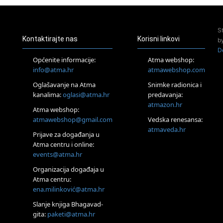
Pula
Access Energetski Facelift®
24.08.
S
Zagreb
Kontaktirajte nas
Korisni linkovi
b
Pjesma srca / Zagreb
D
Online
Općenite informacije:
Atma webshop:
Tečaj Višeg Vodstva, razvijanja intuicije i Akaša zapisa
info@atma.hr
atmawebshop.com
26.08.
Oglašavanje na Atma
Snimke radionica i
Online
kanalima:
oglasi@atma.hr
predavanja:
Postanite Nositelj Vibracije Nove Zemlje
atmazon.hr
27.08.
Atma webshop:
Visoko
atmawebshop@gmail.com
Vedska renesansa:
Alemka Dauskardt – Jednodnevna radionica sistemskih
atmaveda.hr
Prijave za događanja u
konstelacija
Atma centru i online:
29.08.
events@atma.hr
Zagreb
HOD PO ŽERAVICI – Seminar koji mijenja tijelo, duh i um
Organizacija događaja u
SoulFest – Festival glazbe, mudrosti i zajedništva
Atma centru:
30.08.
ena.milinković@atma.hr
Zagreb
Slanje knjiga Bhagavad-
Access BARS® edukacija otpusti stres
gita:
paketi@atma.hr
31.08.