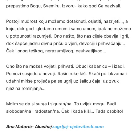
prepustimo Bogu, Svemiru, Izvoru- kako god Ga nazivali.
Postoji mudrost koju možemo dotaknuti, osjetiti, nazrijeti…, a
koju, dok god gledamo umom i samo umom, ipak ne možemo
u potpunosti razumjeti. Ono nešto, što nas cijele obavija i grli,
dok šapće jednu divnu priču o vjeri, devociji i prihvaćanju…
Čak i onog teškog, nerazumljivog, neuhvatljivog…
Ono što ne možeš voljeti, prihvati. Obuci kabanicu – i izađi.
Pomozi susjedu u nevolji. Raširi ruke kiši. Skači po lokvama i
udahni mirise proljeća pa se ugrij uz šalicu čaja, uz zvuk
njezina rominjanja…
Molim se da si suh/a i siguran/na. To uvijek mogu. Budi
slobodan/na i radostan/na. Čak i kada kiši… Tada osobito!
Ana Matorić- Akasha/
zagrljaj-cjelovitosti.com