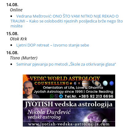
14.08.
Online
Vedrana Meštrović: ONO ŠTO VAM NITKO NIJE REKAO O
TRAUMI – Kako se osloboditi njezinih posljedica brže nego što
mislite
15.08.
Otok Krk
Ljetni DOP retreat – Izvorno stanje sebe
16.08.
Tisno (Murter)
Seminar pjevanja po metodi „Škole za otkrivanje glasa“
20.08.
Online
Radionica: Pomagači iz drugih dimenzija Online – otvoreno za
sve
21.08.
Zagreb+Online
Osnovni ThetaHealing® tečaj, Zagreb i Online
22.08.
Pula
Access BARS®, otpusti stres
23.08.