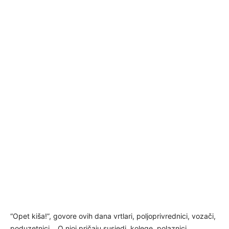
“Opet kiša!”, govore ovih dana vrtlari, poljoprivrednici, vozači,
poduzetnici… O njoj pričaju susjedi, kolege, polaznici,