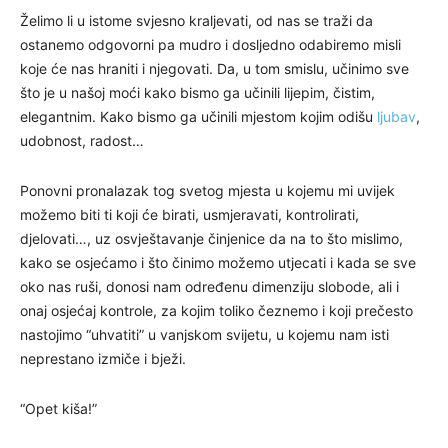
Želimo li u istome svjesno kraljevati, od nas se traži da
ostanemo odgovorni pa mudro i dosljedno odabiremo misli
koje će nas hraniti i njegovati. Da, u tom smislu, učinimo sve
što je u našoj moći kako bismo ga učinili lijepim, čistim,
elegantnim. Kako bismo ga učinili mjestom kojim odišu
ljubav
,
udobnost, radost…
Ponovni pronalazak tog svetog mjesta u kojemu mi uvijek
možemo biti ti koji će birati, usmjeravati, kontrolirati,
djelovati…, uz osvještavanje činjenice da na to što mislimo,
kako se osjećamo i što činimo možemo utjecati i kada se sve
oko nas ruši, donosi nam određenu dimenziju slobode, ali i
onaj osjećaj kontrole, za kojim toliko čeznemo i koji prečesto
nastojimo “uhvatiti” u vanjskom svijetu, u kojemu nam isti
neprestano izmiče i bježi.
“Opet kiša!”