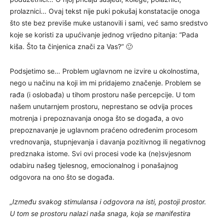
prolaznici… Ovaj tekst nije puki pokušaj konstatacije onoga
što ste bez previše muke ustanovili i sami, već samo sredstvo
koje se koristi za upućivanje jednog vrijedno pitanja: “Pada
kiša. Što ta činjenica znači za Vas?” 🙂
Podsjetimo se… Problem uglavnom ne izvire u okolnostima,
nego u načinu na koji im mi pridajemo značenje. Problem se
rađa (i oslobađa) u tihom prostoru naše percepcije. U tom
našem unutarnjem prostoru, neprestano se odvija proces
motrenja i prepoznavanja onoga što se događa, a ovo
prepoznavanje je uglavnom praćeno određenim procesom
vrednovanja, stupnjevanja i davanja pozitivnog ili negativnog
predznaka istome. Svi ovi procesi vode ka (ne)svjesnom
odabiru našeg tjelesnog, emocionalnog i ponašajnog
odgovora na ono što se događa.
„Između svakog stimulansa i odgovora na isti, postoji prostor.
U tom se prostoru nalazi naša snaga, koja se manifestira