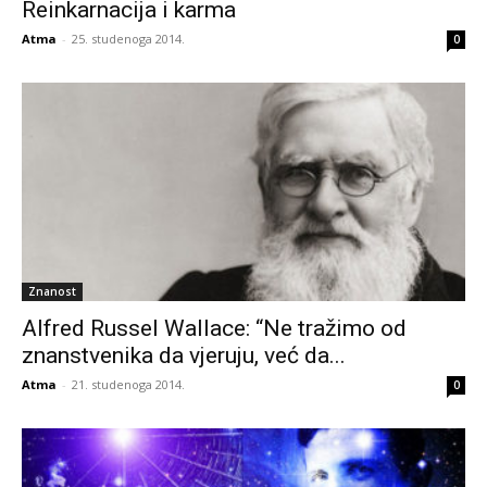
Reinkarnacija i karma
Atma
-
25. studenoga 2014.
0
Znanost
Alfred Russel Wallace: “Ne tražimo od
znanstvenika da vjeruju, već da...
Atma
-
21. studenoga 2014.
0