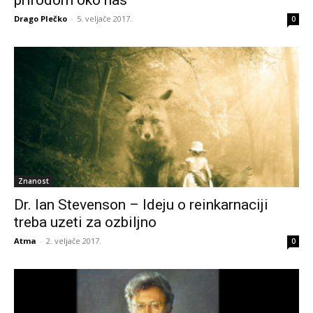
Drago Plečko
-
5. veljače 2017.
0
Znanost
Dr. Ian Stevenson – Ideju o reinkarnaciji
treba uzeti za ozbiljno
Atma
-
2. veljače 2017.
0