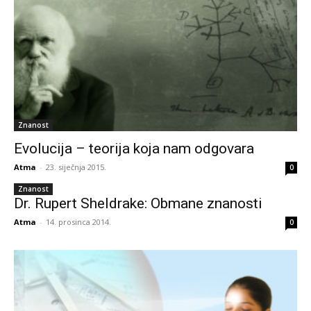
Znanost
Evolucija – teorija koja nam odgovara
Atma
-
23. siječnja 2015.
0
Znanost
Dr. Rupert Sheldrake: Obmane znanosti
Atma
-
14. prosinca 2014.
0