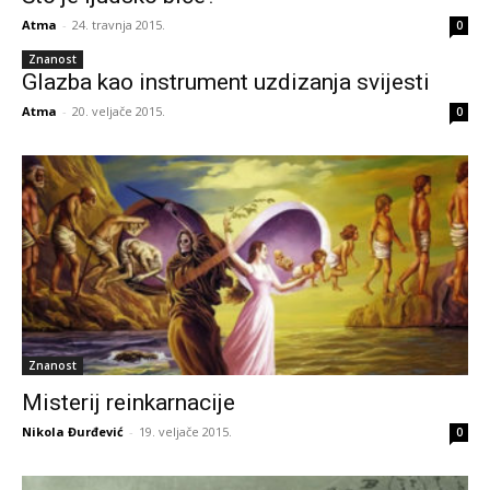
Atma
-
24. travnja 2015.
0
Znanost
Glazba kao instrument uzdizanja svijesti
Atma
-
20. veljače 2015.
0
Znanost
Misterij reinkarnacije
Nikola Đurđević
-
19. veljače 2015.
0