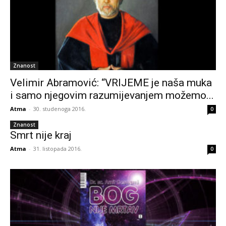
Znanost
Velimir Abramović: “VRIJEME je naša muka
i samo njegovim razumijevanjem možemo...
Atma
-
30. studenoga 2016.
0
Znanost
Smrt nije kraj
Atma
-
31. listopada 2016.
0