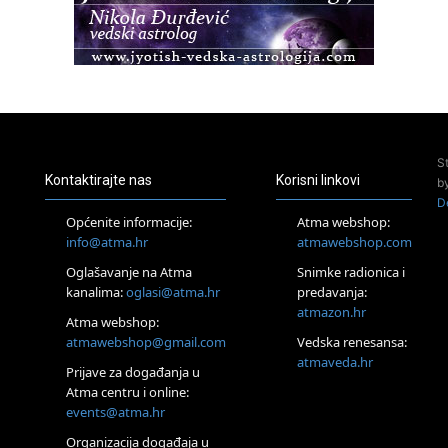
Osnovna radionica za izscjeljivanje pranom (Basic Pranic
Healing course)
Pula
Access BARS®, otpusti stres
23.08.
Pula
Access Energetski Facelift®
24.08.
S
Zagreb
Kontaktirajte nas
Korisni linkovi
b
Pjesma srca / Zagreb
D
Online
Općenite informacije:
Atma webshop:
Tečaj Višeg Vodstva, razvijanja intuicije i Akaša zapisa
info@atma.hr
atmawebshop.com
25.08.
Oglašavanje na Atma
Snimke radionica i
Online
kanalima:
oglasi@atma.hr
predavanja:
Upisi u program Profesionalni hipnoterapeut — nova
generacija kreće 25.08. 2026.
atmazon.hr
Atma webshop:
26.08.
atmawebshop@gmail.com
Vedska renesansa:
Online
atmaveda.hr
Postanite Nositelj Vibracije Nove Zemlje
Prijave za događanja u
Atma centru i online:
27.08.
events@atma.hr
Visoko
Alemka Dauskardt – Jednodnevna radionica sistemskih
Organizacija događaja u