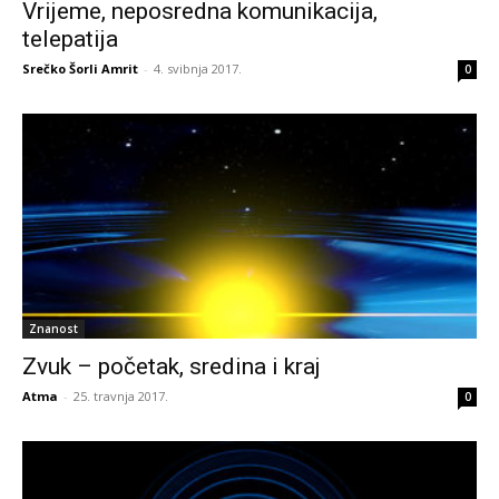
Vrijeme, neposredna komunikacija,
telepatija
Srečko Šorli Amrit
-
4. svibnja 2017.
0
Znanost
Zvuk – početak, sredina i kraj
Atma
-
25. travnja 2017.
0