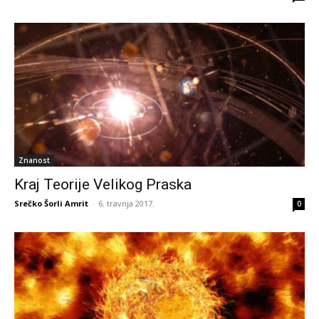
Znanost
Kraj Teorije Velikog Praska
Srečko Šorli Amrit
-
6. travnja 2017.
0