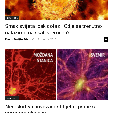
Znanost
Smak svijeta ipak dolazi: Gdje se trenutno
nalazimo na skali vremena?
Dario Duišin Džunić
-
5. travnja 2017.
0
Znanost
Neraskidiva povezanost tijela i psihe s
prirodom oko nas