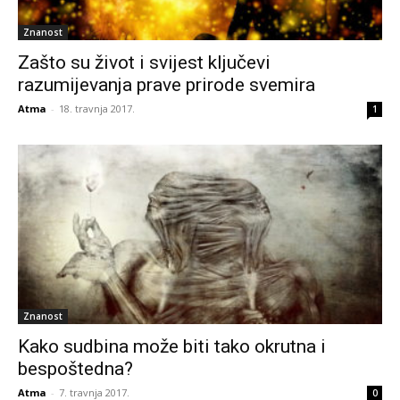
Znanost
Zašto su život i svijest ključevi
razumijevanja prave prirode svemira
Atma
-
18. travnja 2017.
1
Znanost
Kako sudbina može biti tako okrutna i
bespoštedna?
Atma
-
7. travnja 2017.
0