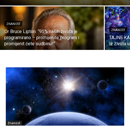
ZNANOST
ZNANOST
Dr Bruce Lipton: “95% naših života je
programirano – promijenite program i
TAJNE KARM
promijenit ćete sudbinu!”
iz života u
Znanost