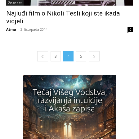
Znanost
Najluđi film o Nikoli Tesli koji ste ikada
vidjeli
Atma
-
3. listopada 2014.
0
3
4
5