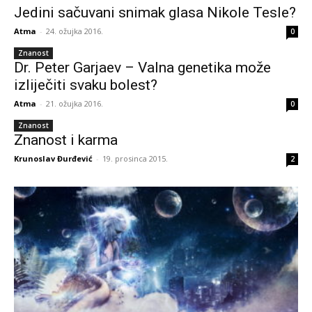
Jedini sačuvani snimak glasa Nikole Tesle?
Atma
-
24. ožujka 2016.
0
Znanost
Dr. Peter Garjaev – Valna genetika može
izliječiti svaku bolest?
Atma
-
21. ožujka 2016.
0
Znanost
Znanost i karma
Krunoslav Đurđević
-
19. prosinca 2015.
2