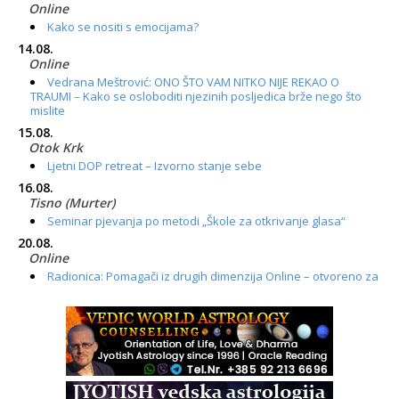
Online
Kako se nositi s emocijama?
14.08.
Online
Vedrana Meštrović: ONO ŠTO VAM NITKO NIJE REKAO O
TRAUMI – Kako se osloboditi njezinih posljedica brže nego što
mislite
15.08.
Otok Krk
Ljetni DOP retreat – Izvorno stanje sebe
16.08.
Tisno (Murter)
Seminar pjevanja po metodi „Škole za otkrivanje glasa“
20.08.
Online
Radionica: Pomagači iz drugih dimenzija Online – otvoreno za
sve
21.08.
Zagreb+Online
Osnovni ThetaHealing® tečaj, Zagreb i Online
22.08.
Zagreb