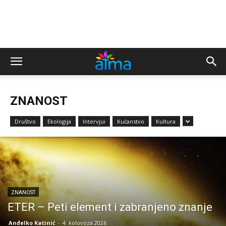
ZNANOST
Društvo
Ekologija
Intervjui
Kućanstvo
Kultura
ZNANOST
ETER – Peti element i zabranjeno znanje
Anđelko Katinić
-
4. kolovoza 2026.