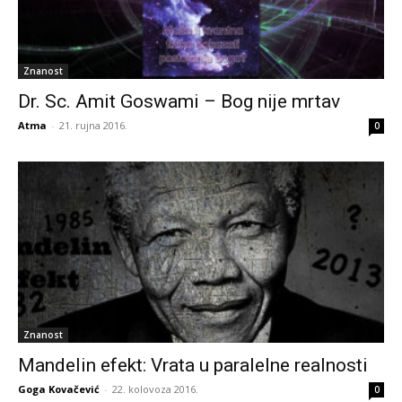
Znanost
Dr. Sc. Amit Goswami – Bog nije mrtav
Atma
-
21. rujna 2016.
0
Znanost
Mandelin efekt: Vrata u paralelne realnosti
Goga Kovačević
-
22. kolovoza 2016.
0