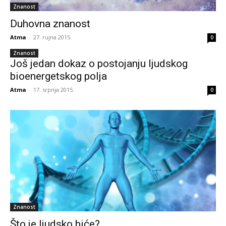
Znanost
Duhovna znanost
Atma
-
27. rujna 2015.
0
Znanost
Još jedan dokaz o postojanju ljudskog
bioenergetskog polja
Atma
-
17. srpnja 2015.
0
Znanost
Što je ljudsko biće?