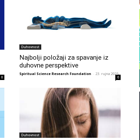
Duhovnost
Najbolji položaji za spavanje iz
duhovne perspektive
Spiritual Science Research Foundation
-
23. rujna 2025.
0
0
Duhovnost