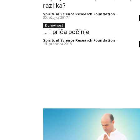
razlika?
Spiritual Science Research Foundation
-
30. ožujka 2017.
Duhovnost
… i priča počinje
Spiritual Science Research Foundation
-
14. prosinca 2015.