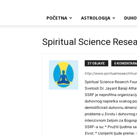
POČETNA
ASTROLOGIJA
DUHO
Spiritual Science Rese
37 OBJAVE
0 KOMENTARA
http://www.spiritualresearchfoun
Spiritual Science Reserch Fou
Svetosti Dr. Jayant Balaji At
SSRF je neprofitna organizacij
duhovnog napretka svakog pojed
demistificirati duhovnu dimen
problema u životu i duhovnog na
intenzivnom željom za Bogospozna
SSRF-a​ su​: * ​Pružiti ljudima 
život. * ​Usmjeriti ljude ​prema​: 