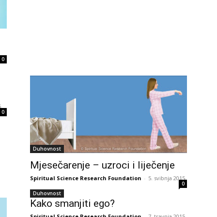
24
0
25
5.
0
26
Duhovnost
27
Mjesečarenje – uzroci i liječenje
Spiritual Science Research Foundation
-
5. svibnja 2015.
0
29
Duhovnost
Kako smanjiti ego?
Spiritual Science Research Foundation
-
7. travnja 2015.