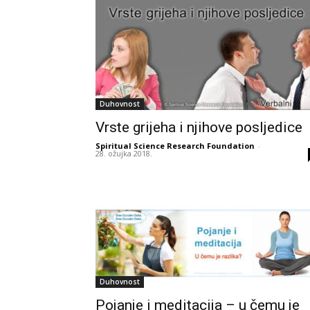
Duhovnost
Vrste grijeha i njihove posljedice
Spiritual Science Research Foundation
-
28. ožujka 2018.
Duhovnost
Pojanje i meditacija – u čemu je