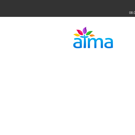
08.
Atma