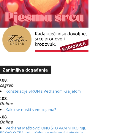
Zanimljiva događanja
.08.
Zagreb
Konstelacije SIKON s Vedranom Kraljetom
.08.
Online
Kako se nositi s emocijama?
.08.
Online
Vedrana Meštrović: ONO ŠTO VAM NITKO NIJE
REKAO O TRAUMI – Kako se osloboditi njezinih