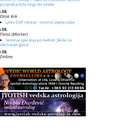
posljedica brže nego što mislite
.08.
Otok Krk
Ljetni DOP retreat – Izvorno stanje sebe
.08.
Tisno (Murter)
Seminar pjevanja po metodi „Škole za
otkrivanje glasa“
.08.
Online
Radionica: Pomagači iz drugih dimenzija Online
– otvoreno za sve
.08.
Zagreb+Online
Osnovni ThetaHealing® tečaj, Zagreb i Online
.08.
Zagreb
Osnovna radionica za izscjeljivanje pranom
(Basic Pranic Healing course)
Pula
Access BARS®, otpusti stres
.08.