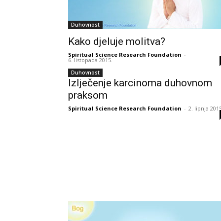
Duhovnost
Kako djeluje molitva?
Spiritual Science Research Foundation
-
6. listopada 2015.
Duhovnost
Izlječenje karcinoma duhovnom
praksom
Spiritual Science Research Foundation
-
2. lipnja 201