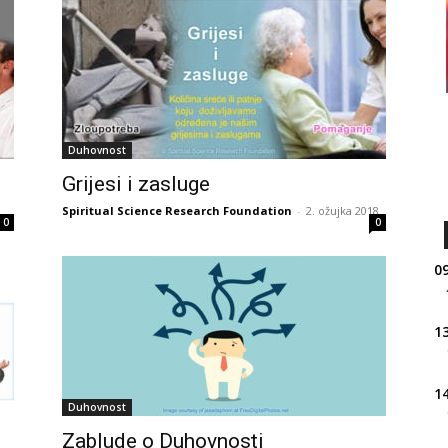
Duhovnost
Grijesi i zasluge
Spiritual Science Research Foundation
-
2. ožujka 2018.
0
0
09
13
14
Duhovnost
Zablude o Duhovnosti