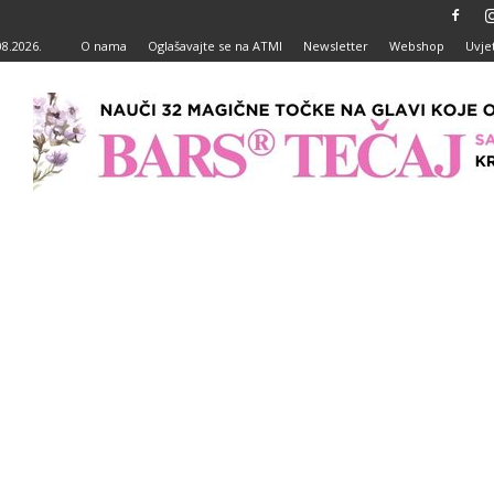
08.2026.
O nama
Oglašavajte se na ATMI
Newsletter
Webshop
Uvjet