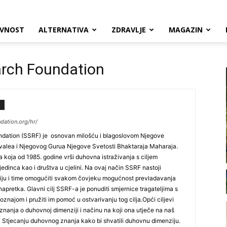
VNOST
ALTERNATIVA
ZDRAVLJE
MAGAZIN
arch Foundation
dation.org/hr/
ndation (SSRF) je ​ osnovan milošću i blagoslovom Njegove
havalea i Njegovog Gurua Njegove Svetosti Bhaktaraja Maharaja.
a koja od 1985. godine vrši duhovna istraživanja s ciljem
inca kao i društva u cjelini. Na ovaj način SSRF nastoji
ziju i time omogućiti svakom čovjeku mogućnost prevladavanja
pretka. Glavni cilj ​SSRF-​a je ponuditi​ smjernice tragateljima s
jom i ​pružiti im ​pomoć u ostvarivanju tog cilja. ​ Opći ​ciljevi
saznanja​ o duhovnoj dimenziji i načinu na koji ona utječe na naš
- ​Stjecanju ​duhovnog znanj​a​ kako bi ​s​hva​tili​ duhovn​u​ dimenzij​u​.