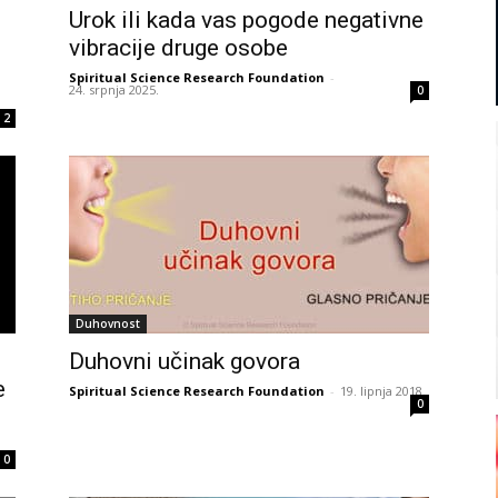
Urok ili kada vas pogode negativne
vibracije druge osobe
Spiritual Science Research Foundation
-
24. srpnja 2025.
0
2
Duhovnost
Duhovni učinak govora
e
Spiritual Science Research Foundation
-
19. lipnja 2018.
0
0