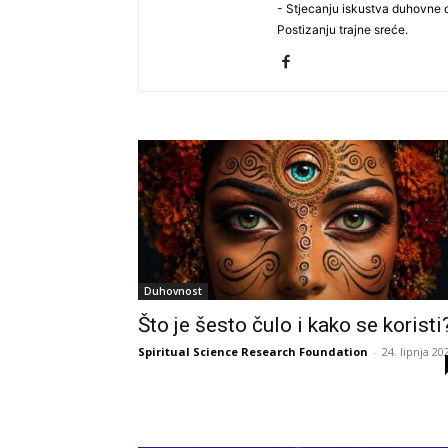
- ​Stjecanju iskustva ​duhovne d
Postizanj​u​ trajne sreće.
Duhovnost
Što je šesto čulo i kako se koristi
Spiritual Science Research Foundation
-
24. lipnja 20