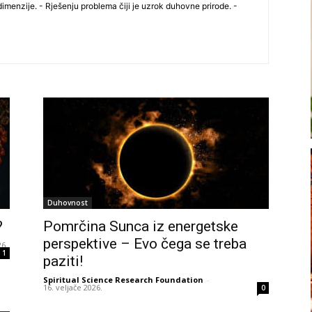
imenzije. - Rješenj​u​ problema​ čiji je uzrok duhovne prirode. -
Duhovnost
?
Pomrčina Sunca iz energetske
perspektive – Evo čega se treba
26.
1
paziti!
Spiritual Science Research Foundation
-
16. veljače 2026.
0