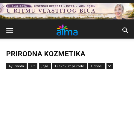
PRIRODNA KOZMETIKA
Ayurveda
Fit
Joga
Lijekovi iz prirode
Odnosi