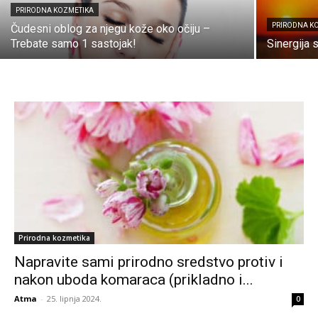
PRIRODNA KOZMETIKA
PRIRODNA K
Čudesni oblog za njegu kože oko očiju –
Trebate samo 1 sastojak!
Sinergija s
Prirodna kozmetika
Napravite sami prirodno sredstvo protiv i
nakon uboda komaraca (prikladno i...
Atma
-
25. lipnja 2024.
0