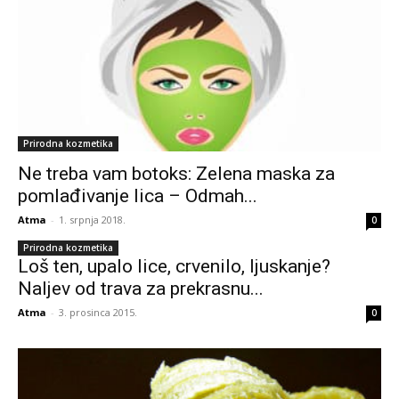
Prirodna kozmetika
Ne treba vam botoks: Zelena maska za
pomlađivanje lica – Odmah...
Atma
-
1. srpnja 2018.
0
Prirodna kozmetika
Loš ten, upalo lice, crvenilo, ljuskanje?
Naljev od trava za prekrasnu...
Atma
-
3. prosinca 2015.
0