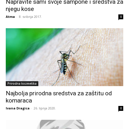
Napravite sami svoje šampone i sredstva za
njegu kose
Atma
-
8. svibnja 2017.
0
Prirodna kozmetika
Najbolja prirodna sredstva za zaštitu od
komaraca
Ivana Dragica
-
26. lipnja 2020.
0