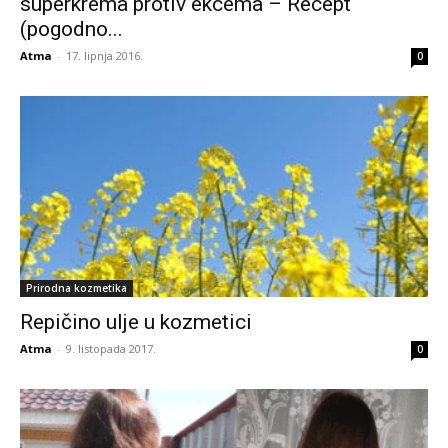
superkrema protiv ekcema – Recept
(pogodno...
Atma
-
17. lipnja 2016.
0
Prirodna kozmetika
Repičino ulje u kozmetici
Atma
-
9. listopada 2017.
0