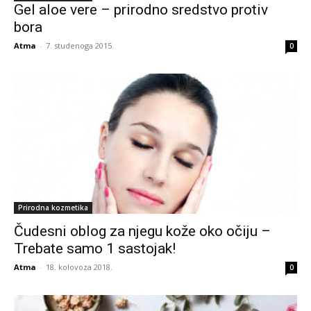
Gel aloe vere – prirodno sredstvo protiv
bora
Atma
-
7. studenoga 2015.
0
Prirodna kozmetika
Čudesni oblog za njegu kože oko očiju –
Trebate samo 1 sastojak!
Atma
-
18. kolovoza 2018.
0