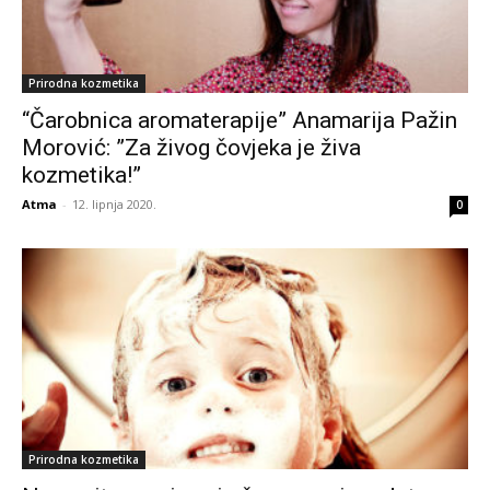
Prirodna kozmetika
“Čarobnica aromaterapije” Anamarija Pažin
Morović: ”Za živog čovjeka je živa
kozmetika!”
Atma
-
12. lipnja 2020.
0
Prirodna kozmetika