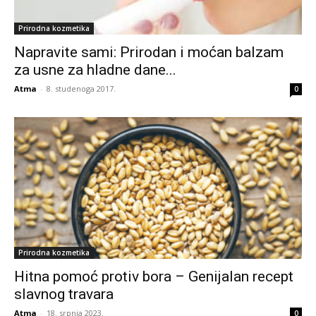
Prirodna kozmetika
Napravite sami: Prirodan i moćan balzam
za usne za hladne dane...
Atma
-
8. studenoga 2017.
0
Prirodna kozmetika
Hitna pomoć protiv bora – Genijalan recept
slavnog travara
Atma
-
18. srpnja 2023.
0