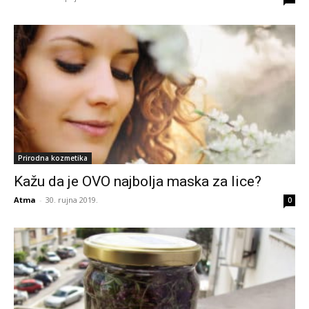
Prirodna kozmetika
Kažu da je OVO najbolja maska za lice?
Atma
-
30. rujna 2019.
0