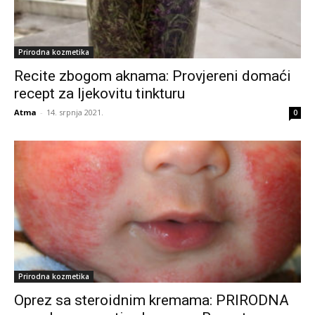
Prirodna kozmetika
Recite zbogom aknama: Provjereni domaći
recept za ljekovitu tinkturu
Atma
-
14. srpnja 2021.
0
Prirodna kozmetika
Oprez sa steroidnim kremama: PRIRODNA