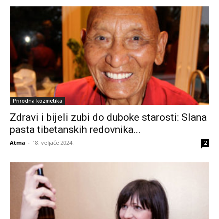
Prirodna kozmetika
Zdravi i bijeli zubi do duboke starosti: Slana
pasta tibetanskih redovnika...
Atma
-
18. veljače 2024.
2