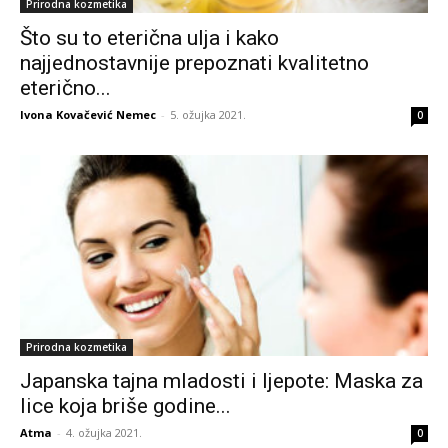
Prirodna kozmetika
Što su to eterična ulja i kako
najjednostavnije prepoznati kvalitetno
eterično...
Ivona Kovačević Nemec
-
5. ožujka 2021.
0
Prirodna kozmetika
Japanska tajna mladosti i ljepote: Maska za
lice koja briše godine...
Atma
-
4. ožujka 2021.
0