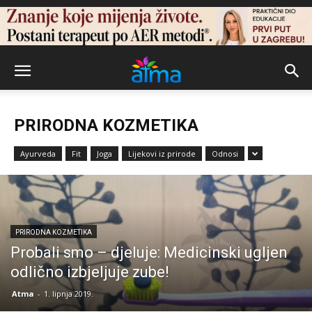
PRIRODNA KOZMETIKA
Ayurveda
Fit
Joga
Lijekovi iz prirode
Odnosi
PRIRODNA KOZMETIKA
Probali smo – djeluje: Medicinski ugljen
odlično izbjeljuje zube!
Atma
-
1. lipnja 2019.