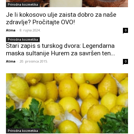
Prirodna kozmetika
Je li kokosovo ulje zaista dobro za naše
zdravlje? Pročitajte OVO!
Atma
-
8. rujna 2024.
0
Prirodna kozmetika
Stari zapis s turskog dvora: Legendarna
maska sultanije Hurem za savršen ten...
Atma
-
20. prosinca 2015.
0
Prirodna kozmetika