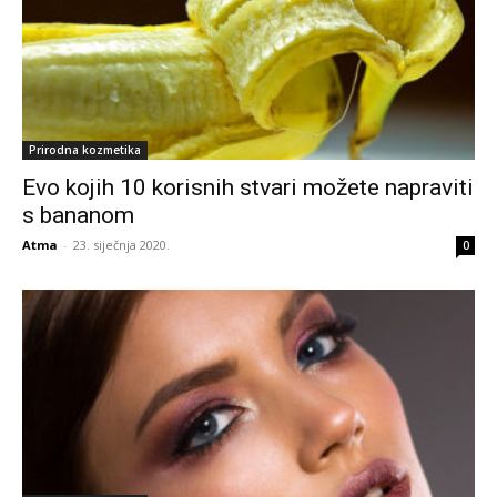
Prirodna kozmetika
Evo kojih 10 korisnih stvari možete napraviti
s bananom
Atma
-
23. siječnja 2020.
0