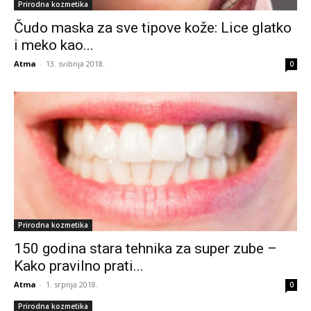
Prirodna kozmetika
Čudo maska za sve tipove kože: Lice glatko
i meko kao...
Atma
-
13. svibnja 2018.
0
Prirodna kozmetika
150 godina stara tehnika za super zube –
Kako pravilno prati...
Atma
-
1. srpnja 2018.
0
Prirodna kozmetika