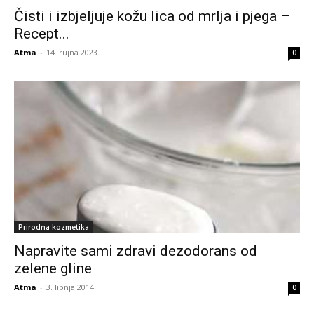
Čisti i izbjeljuje kožu lica od mrlja i pjega –
Recept...
Atma
-
14. rujna 2023.
0
Prirodna kozmetika
Napravite sami zdravi dezodorans od
zelene gline
Atma
-
3. lipnja 2014.
0