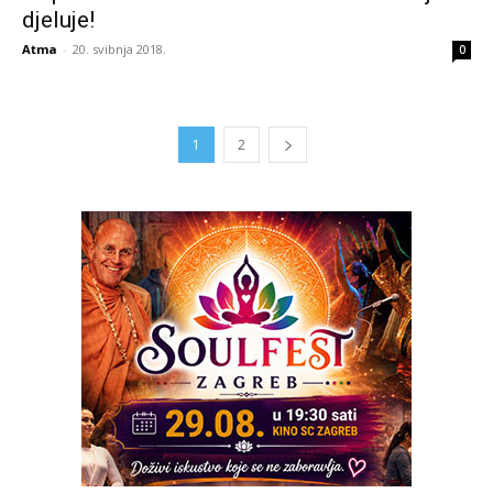
djeluje!
Atma
-
20. svibnja 2018.
0
1
2