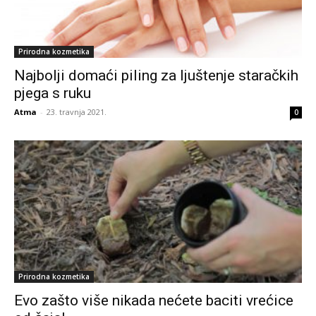
Prirodna kozmetika
Najbolji domaći piling za ljuštenje staračkih
pjega s ruku
Atma
-
23. travnja 2021.
0
Prirodna kozmetika
Evo zašto više nikada nećete baciti vrećice