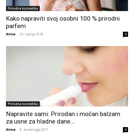
Prirodna kozmetika
Kako napraviti svoj osobni 100 % prirodni
parfem
Atma
-
25. srpnja 2018.
0
Prirodna kozmetika
Napravite sami: Prirodan i moćan balzam
za usne za hladne dane...
Atma
-
8. studenoga 2017.
0