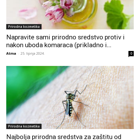
Prirodna kozmetika
Napravite sami prirodno sredstvo protiv i
nakon uboda komaraca (prikladno i...
Atma
-
25. lipnja 2024.
0
Prirodna kozmetika
Najbolja prirodna sredstva za zaštitu od