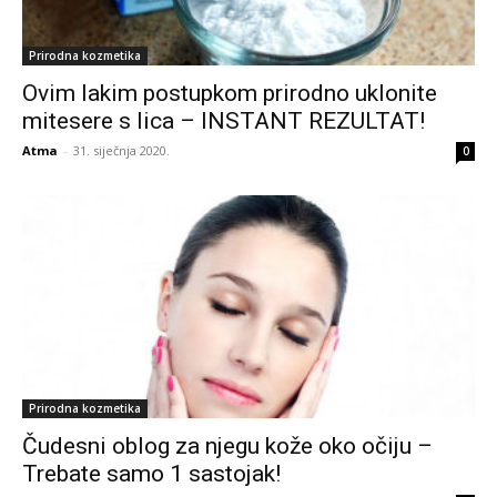
Prirodna kozmetika
Ovim lakim postupkom prirodno uklonite
mitesere s lica – INSTANT REZULTAT!
Atma
-
31. siječnja 2020.
0
Prirodna kozmetika
Čudesni oblog za njegu kože oko očiju –
Trebate samo 1 sastojak!