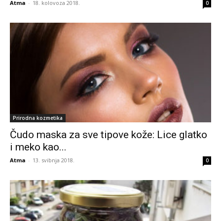
Atma
-
18. kolovoza 2018.
0
Prirodna kozmetika
Čudo maska za sve tipove kože: Lice glatko
i meko kao...
Atma
-
13. svibnja 2018.
0