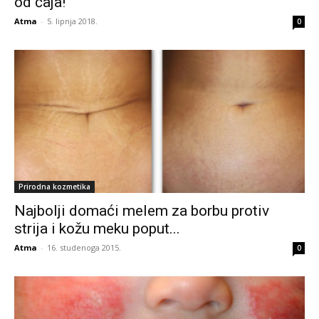
od čaja!
Atma
-
5. lipnja 2018.
0
Prirodna kozmetika
Najbolji domaći melem za borbu protiv
strija i kožu meku poput...
Atma
-
16. studenoga 2015.
0