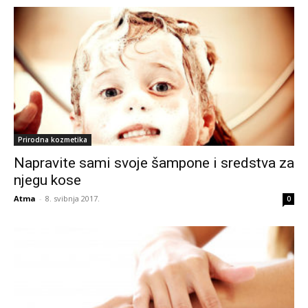
Prirodna kozmetika
Napravite sami svoje šampone i sredstva za
njegu kose
Atma
-
8. svibnja 2017.
0