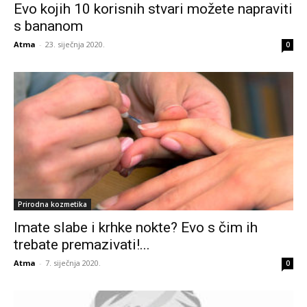
Evo kojih 10 korisnih stvari možete napraviti
s bananom
Atma
-
23. siječnja 2020.
0
Prirodna kozmetika
Imate slabe i krhke nokte? Evo s čim ih
trebate premazivati!...
Atma
-
7. siječnja 2020.
0