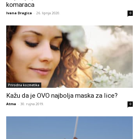
komaraca
Ivana Dragica
-
26. lipnja 2020.
0
Prirodna kozmetika
Kažu da je OVO najbolja maska za lice?
Atma
-
30. rujna 2019.
0