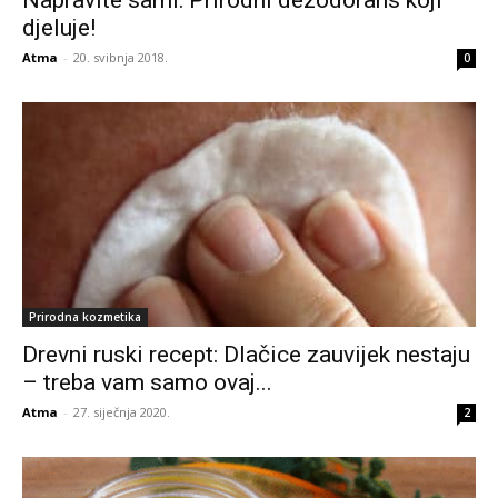
Napravite sami: Prirodni dezodorans koji
djeluje!
Atma
-
20. svibnja 2018.
0
Prirodna kozmetika
Drevni ruski recept: Dlačice zauvijek nestaju
– treba vam samo ovaj...
Atma
-
27. siječnja 2020.
2