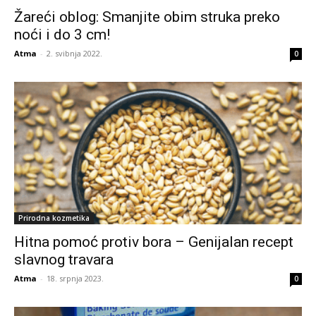
Žareći oblog: Smanjite obim struka preko
noći i do 3 cm!
Atma
-
2. svibnja 2022.
0
Prirodna kozmetika
Hitna pomoć protiv bora – Genijalan recept
slavnog travara
Atma
-
18. srpnja 2023.
0