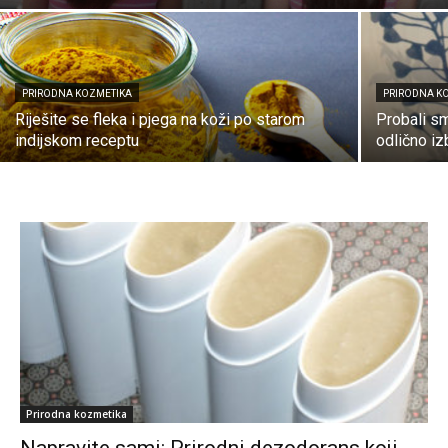
PRIRODNA KOZMETIKA
PRIRODNA K
Riješite se fleka i pjega na koži po starom
Probali sm
indijskom receptu
odlično iz
Prirodna kozmetika