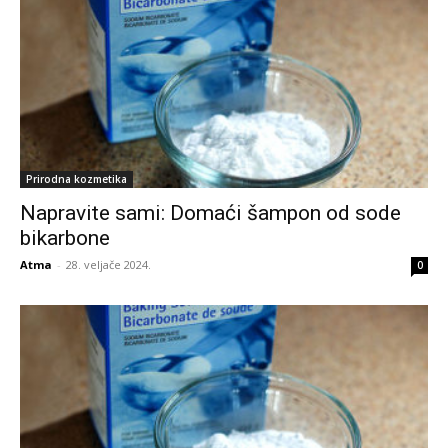
Prirodna kozmetika
Napravite sami: Domaći šampon od sode
bikarbone
Atma
-
28. veljače 2024.
0