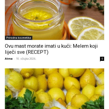
Prirodna kozmetika
Ovu mast morate imati u kući: Melem koji
liječi sve (RECEPT)
Atma
-
10. ožujka 2026.
0