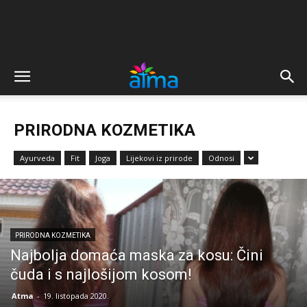
PRIRODNA KOZMETIKA
Ayurveda
Fit
Joga
Lijekovi iz prirode
Odnosi
PRIRODNA KOZMETIKA
Najbolja domaća maska za kosu: Čini
čuda i s najlošijom kosom!
Atma
-
19. listopada 2020.