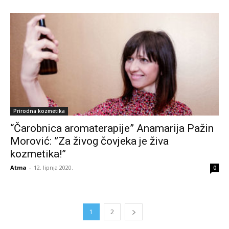
Prirodna kozmetika
“Čarobnica aromaterapije” Anamarija Pažin
Morović: ”Za živog čovjeka je živa
kozmetika!”
Atma
-
12. lipnja 2020.
0
1
2