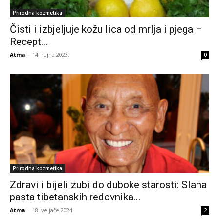
Prirodna kozmetika
Čisti i izbjeljuje kožu lica od mrlja i pjega –
Recept...
Atma
-
14. rujna 2023.
0
Prirodna kozmetika
Zdravi i bijeli zubi do duboke starosti: Slana
pasta tibetanskih redovnika...
Atma
-
18. veljače 2024.
2