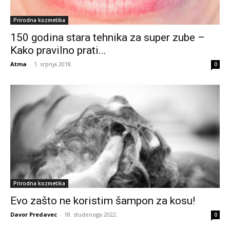
Prirodna kozmetika
150 godina stara tehnika za super zube –
Kako pravilno prati...
Atma
-
1. srpnja 2018.
0
Prirodna kozmetika
Evo zašto ne koristim šampon za kosu!
Davor Predavec
-
18. studenoga 2022.
0