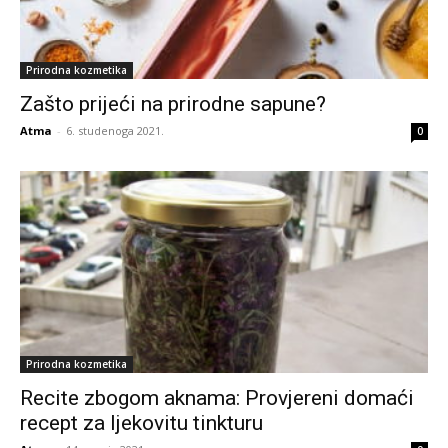
Prirodna kozmetika
Zašto prijeći na prirodne sapune?
Atma
-
6. studenoga 2021.
0
Prirodna kozmetika
Recite zbogom aknama: Provjereni domaći
recept za ljekovitu tinkturu