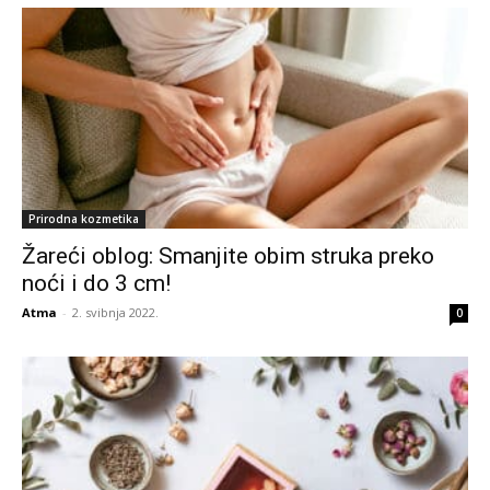
Prirodna kozmetika
Žareći oblog: Smanjite obim struka preko
noći i do 3 cm!
Atma
-
2. svibnja 2022.
0