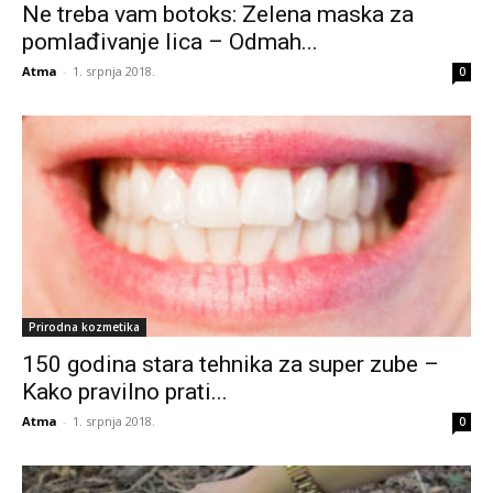
Ne treba vam botoks: Zelena maska za
pomlađivanje lica – Odmah...
Atma
-
1. srpnja 2018.
0
Prirodna kozmetika
150 godina stara tehnika za super zube –
Kako pravilno prati...
Atma
-
1. srpnja 2018.
0