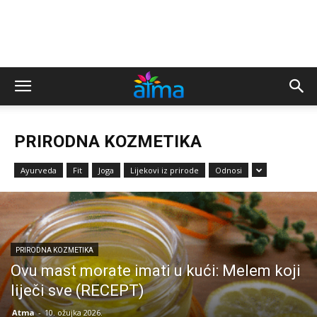
PRIRODNA KOZMETIKA
Ayurveda
Fit
Joga
Lijekovi iz prirode
Odnosi
PRIRODNA KOZMETIKA
Ovu mast morate imati u kući: Melem koji
liječi sve (RECEPT)
Atma
-
10. ožujka 2026.