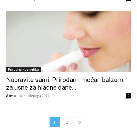
Prirodna kozmetika
Napravite sami: Prirodan i moćan balzam
za usne za hladne dane...
Atma
-
8. studenoga 2017.
0
1
2