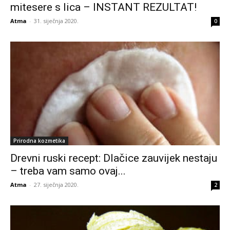
mitesere s lica – INSTANT REZULTAT!
Atma
-
31. siječnja 2020.
0
Prirodna kozmetika
Drevni ruski recept: Dlačice zauvijek nestaju
– treba vam samo ovaj...
Atma
-
27. siječnja 2020.
2