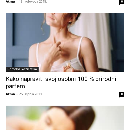
Atma
-
18. kolovoza 2018.
0
Prirodna kozmetika
Kako napraviti svoj osobni 100 % prirodni
parfem
Atma
-
25. srpnja 2018.
0