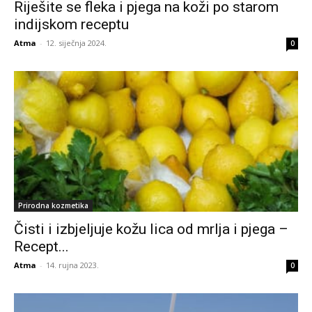
Riješite se fleka i pjega na koži po starom
indijskom receptu
Atma
-
12. siječnja 2024.
0
Prirodna kozmetika
Čisti i izbjeljuje kožu lica od mrlja i pjega –
Recept...
Atma
-
14. rujna 2023.
0