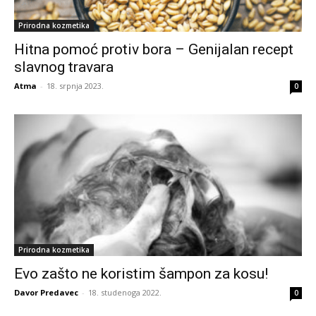
Prirodna kozmetika
Hitna pomoć protiv bora – Genijalan recept
slavnog travara
Atma
-
18. srpnja 2023.
0
Prirodna kozmetika
Evo zašto ne koristim šampon za kosu!
Davor Predavec
-
18. studenoga 2022.
0