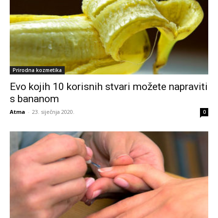
Prirodna kozmetika
Evo kojih 10 korisnih stvari možete napraviti
s bananom
Atma
-
23. siječnja 2020.
0