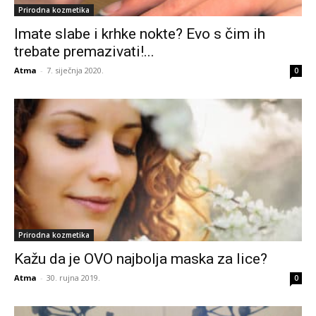
Prirodna kozmetika
Imate slabe i krhke nokte? Evo s čim ih
trebate premazivati!...
Atma
-
7. siječnja 2020.
0
Prirodna kozmetika
Kažu da je OVO najbolja maska za lice?
Atma
-
30. rujna 2019.
0