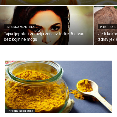
PRIRODNA KOZMETIKA
PRIRODNA K
Tajna ljepote i zdravlja žena iz Indije: 5 stvari
Je li koko
bez kojih ne mogu
zdravlje? 
Prirodna kozmetika