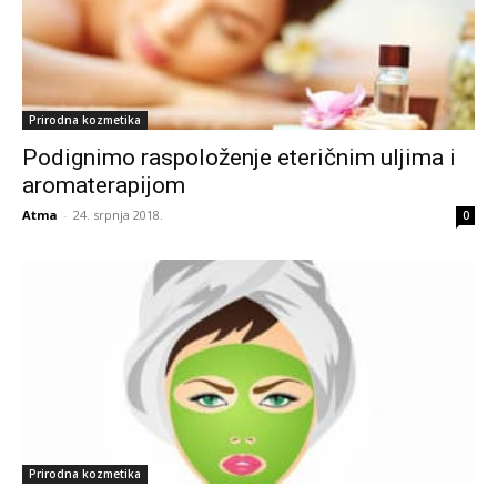
Prirodna kozmetika
Podignimo raspoloženje eteričnim uljima i
aromaterapijom
Atma
-
24. srpnja 2018.
0
Prirodna kozmetika