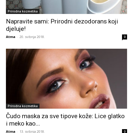
Prirodna kozmetika
Napravite sami: Prirodni dezodorans koji
djeluje!
Atma
-
20. svibnja 2018.
0
Prirodna kozmetika
Čudo maska za sve tipove kože: Lice glatko
i meko kao...
Atma
-
13. svibnja 2018.
0