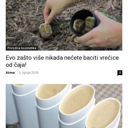
Prirodna kozmetika
Evo zašto više nikada nećete baciti vrećice
od čaja!
Atma
-
5. lipnja 2018.
0