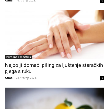
Atma
-
14. srpnja 2021.
0
Prirodna kozmetika
Najbolji domaći piling za ljuštenje staračkih
pjega s ruku
Atma
-
23. travnja 2021.
0