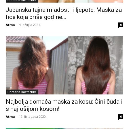
Prirodna kozmetika
Japanska tajna mladosti i ljepote: Maska za
lice koja briše godine...
Atma
-
4. ožujka 2021.
0
Prirodna kozmetika
Najbolja domaća maska za kosu: Čini čuda i
s najlošijom kosom!
Atma
-
19. listopada 2020.
0