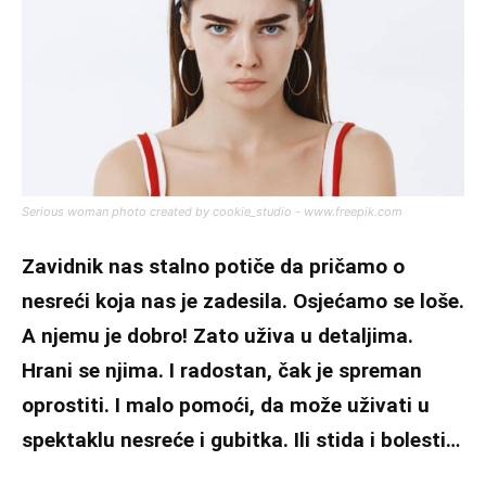
Serious woman photo created by cookie_studio - www.freepik.com
Zavidnik nas stalno potiče da pričamo o
nesreći koja nas je zadesila. Osjećamo se loše.
A njemu je dobro! Zato uživa u detaljima.
Hrani se njima. I radostan, čak je spreman
oprostiti. I malo pomoći, da može uživati u
spektaklu nesreće i gubitka. Ili stida i bolesti…