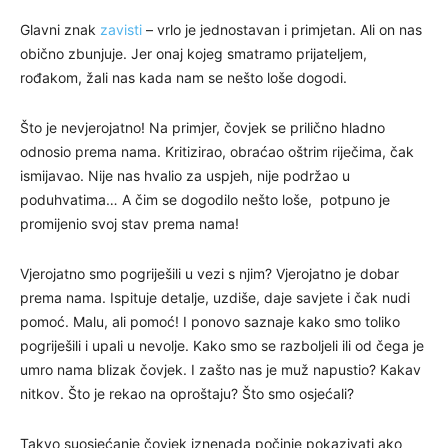
Glavni znak
zavisti
– vrlo je jednostavan i primjetan. Ali on nas
obično zbunjuje. Jer onaj kojeg smatramo prijateljem,
rođakom, žali nas kada nam se nešto loše dogodi.
Što je nevjerojatno! Na primjer, čovjek se prilično hladno
odnosio prema nama. Kritizirao, obraćao oštrim riječima, čak
ismijavao. Nije nas hvalio za uspjeh, nije podržao u
poduhvatima… A čim se dogodilo nešto loše, potpuno je
promijenio svoj stav prema nama!
Vjerojatno smo pogriješili u vezi s njim? Vjerojatno je dobar
prema nama. Ispituje detalje, uzdiše, daje savjete i čak nudi
pomoć. Malu, ali pomoć! I ponovo saznaje kako smo toliko
pogriješili i upali u nevolje. Kako smo se razboljeli ili od čega je
umro nama blizak čovjek. I zašto nas je muž napustio? Kakav
nitkov. Što je rekao na oproštaju? Što smo osjećali?
Takvo suosjećanje čovjek iznenada počinje pokazivati ako