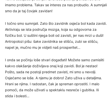
imamo problema. Takav se interes za nas probudio. A sumnjali
smo da je taj čovjek zavidan!
I točno smo sumnjali. Zato što zavidnik osjeća bol kada zavidi.
Aktiviraju se ista područja mozga, koja su odgovorna za
fizičku bol. U suštini njega boli od zavisti, jer nas mrzi u duši!
Antropolozi pišu: šake zavidnika se stišću, zubi se stišću,
napet je, mučno mu je vidjeti naš prosperitet…
I onda se počinju loše stvari događati! Možete samo zamisliti
kakvo olakšanje doživljava onaj koji zavidi. Bol je nestao!
Pošto, sada ne postoji predmet zavisti, mi smo u nevolji.
Osjećamo se loše. A njemu je dobro! Zato uživa u detaljima.
Hrani se njima. I radostan, čak je spreman oprostiti. I malo
pomoći, da može uživati u spektaklu nesreće i gubitka. Ili
stida i bolesti…