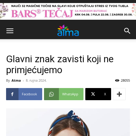
Glavni znak zavisti koji ne
primjećujemo
By
Atma
-
8. rujna 2024.
28055
Facebook
WhatsApp
X