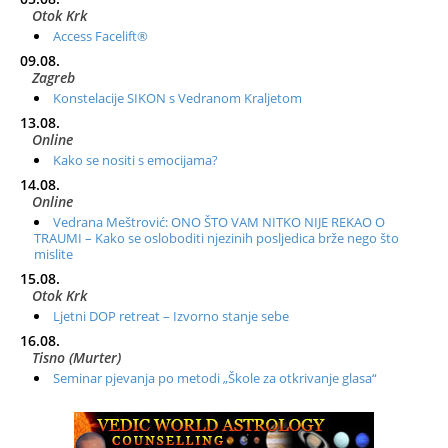
Otok Krk
Access Facelift®
09.08.
Zagreb
Konstelacije SIKON s Vedranom Kraljetom
13.08.
Online
Kako se nositi s emocijama?
14.08.
Online
Vedrana Meštrović: ONO ŠTO VAM NITKO NIJE REKAO O
TRAUMI – Kako se osloboditi njezinih posljedica brže nego što
mislite
15.08.
Otok Krk
Ljetni DOP retreat – Izvorno stanje sebe
16.08.
Tisno (Murter)
Seminar pjevanja po metodi „Škole za otkrivanje glasa“
20.08.
Online
Radionica: Pomagači iz drugih dimenzija Online – otvoreno za