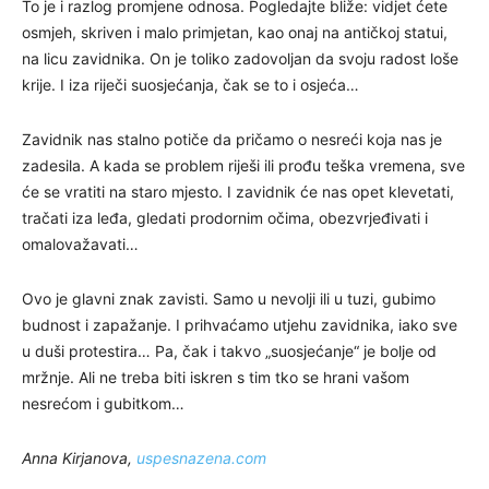
To je i razlog promjene odnosa. Pogledajte bliže: vidjet ćete
osmjeh, skriven i malo primjetan, kao onaj na antičkoj statui,
na licu zavidnika. On je toliko zadovoljan da svoju radost loše
krije. I iza riječi suosjećanja, čak se to i osjeća…
Zavidnik nas stalno potiče da pričamo o nesreći koja nas je
zadesila. A kada se problem riješi ili prođu teška vremena, sve
će se vratiti na staro mjesto. I zavidnik će nas opet klevetati,
tračati iza leđa, gledati prodornim očima, obezvrjeđivati i
omalovažavati…
Ovo je glavni znak zavisti. Samo u nevolji ili u tuzi, gubimo
budnost i zapažanje. I prihvaćamo utjehu zavidnika, iako sve
u duši protestira… Pa, čak i takvo „suosjećanje“ je bolje od
mržnje. Ali ne treba biti iskren s tim tko se hrani vašom
nesrećom i gubitkom…
Anna Kirjanova,
uspesnazena.com