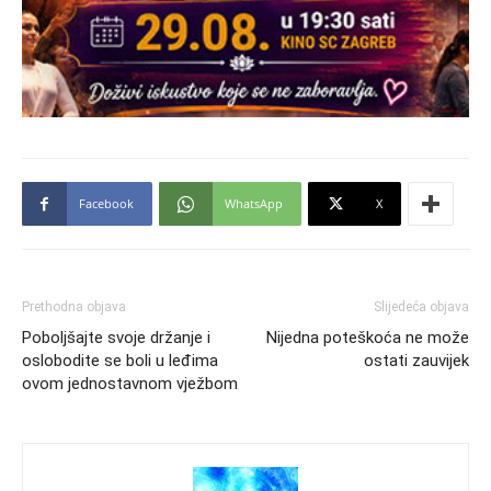
Facebook
WhatsApp
X
Prethodna objava
Slijedeća objava
Poboljšajte svoje držanje i
Nijedna poteškoća ne može
oslobodite se boli u leđima
ostati zauvijek
ovom jednostavnom vježbom