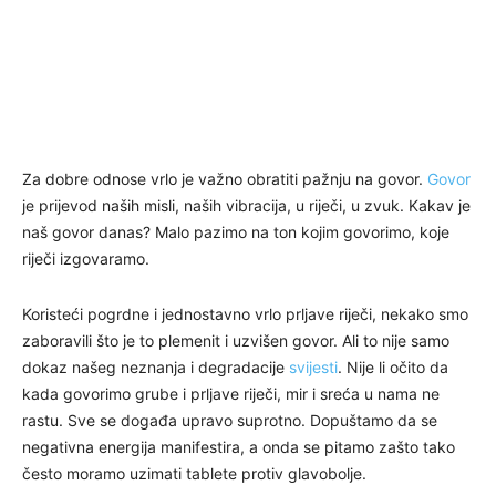
Za dobre odnose vrlo je važno obratiti pažnju na govor.
Govor
je prijevod naših misli, naših vibracija, u riječi, u zvuk. Kakav je
naš govor danas? Malo pazimo na ton kojim govorimo, koje
riječi izgovaramo.
Koristeći pogrdne i jednostavno vrlo prljave riječi, nekako smo
zaboravili što je to plemenit i uzvišen govor. Ali to nije samo
dokaz našeg neznanja i degradacije
svijesti
. Nije li očito da
kada govorimo grube i prljave riječi, mir i sreća u nama ne
rastu. Sve se događa upravo suprotno. Dopuštamo da se
negativna energija manifestira, a onda se pitamo zašto tako
često moramo uzimati tablete protiv glavobolje.