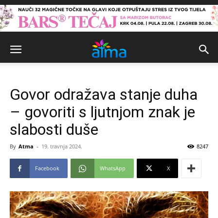
Govor odražava stanje duha
– govoriti s ljutnjom znak je
slabosti duše
By
Atma
-
19. travnja 2024.
8247
Facebook
WhatsApp
X