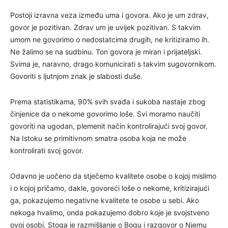
Postoji izravna veza između uma i govora. Ako je um zdrav,
govor je pozitivan. Zdrav um je uvijek pozitivan. S takvim
umom ne govorimo o nedostatcima drugih, ne kritiziramo ih.
Ne žalimo se na sudbinu. Ton govora je miran i prijateljski.
Svima je, naravno, drago komunicirati s takvim sugovornikom.
Govoriti s ljutnjom znak je slabosti duše.
Prema statistikama, 90% svih svađa i sukoba nastaje zbog
činjenice da o nekome govorimo loše. Svi moramo naučiti
govoriti na ugodan, plemenit način kontrolirajući svoj govor.
Na Istoku se primitivnom smatra osoba koja ne može
kontrolirati svoj govor.
Odavno je uočeno da stječemo kvalitete osobe o kojoj mislimo
i o kojoj pričamo, dakle, govoreći loše o nekome, kritizirajući
ga, pokazujemo negativne kvalitete te osobe u sebi. Ako
nekoga hvalimo, onda pokazujemo dobro koje je svojstveno
ovoj osobi. Stoga je razmišljanje o Bogu i razgovor o Njemu