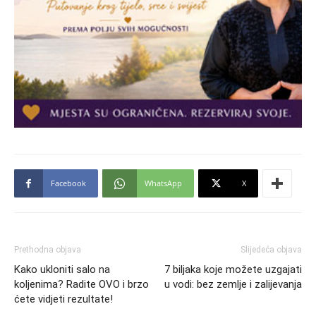
Facebook
WhatsApp
X
Prethodna objava
Slijedeća objava
Kako ukloniti salo na
7 biljaka koje možete uzgajati
koljenima? Radite OVO i brzo
u vodi: bez zemlje i zalijevanja
ćete vidjeti rezultate!