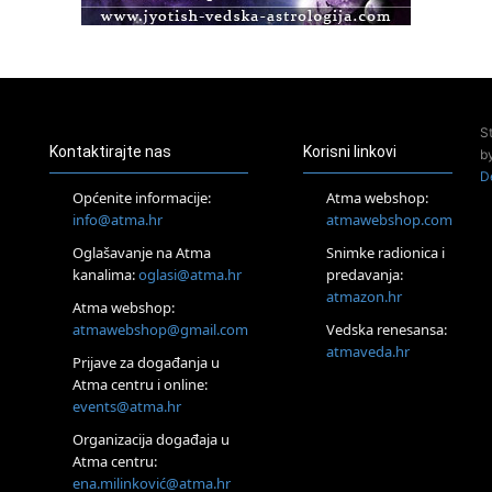
Pula
Access BARS®, otpusti stres
23.08.
Pula
Access Energetski Facelift®
24.08.
S
Zagreb
Kontaktirajte nas
Korisni linkovi
b
Pjesma srca / Zagreb
D
Online
Općenite informacije:
Atma webshop:
Tečaj Višeg Vodstva, razvijanja intuicije i Akaša zapisa
info@atma.hr
atmawebshop.com
26.08.
Oglašavanje na Atma
Snimke radionica i
Online
kanalima:
oglasi@atma.hr
predavanja:
Postanite Nositelj Vibracije Nove Zemlje
atmazon.hr
27.08.
Atma webshop:
Visoko
atmawebshop@gmail.com
Vedska renesansa:
Alemka Dauskardt – Jednodnevna radionica sistemskih
atmaveda.hr
Prijave za događanja u
konstelacija
Atma centru i online:
29.08.
events@atma.hr
Zagreb
HOD PO ŽERAVICI – Seminar koji mijenja tijelo, duh i um
Organizacija događaja u
SoulFest – Festival glazbe, mudrosti i zajedništva
Atma centru:
30.08.
ena.milinković@atma.hr