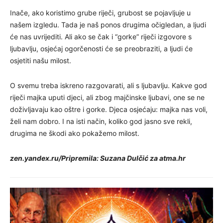
Inače, ako koristimo grube riječi, grubost se pojavljuje u
našem izgledu. Tada je naš ponos drugima očigledan, a ljudi
će nas uvrijediti. Ali ako se čak i “gorke” riječi izgovore s
ljubavlju, osjećaj ogorčenosti će se preobraziti, a ljudi će
osjetiti našu milost.
O svemu treba iskreno razgovarati, ali s ljubavlju. Kakve god
riječi majka uputi djeci, ali zbog majčinske ljubavi, one se ne
doživljavaju kao oštre i gorke. Djeca osjećaju: majka nas voli,
želi nam dobro. I na isti način, koliko god jasno sve rekli,
drugima ne škodi ako pokažemo milost.
zen.yandex.ru/Pripremila: Suzana Dulčić za atma.hr