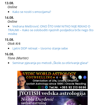
13.08.
Online
Kako se nositi s emocijama?
14.08.
Online
Vedrana Meštrović: ONO ŠTO VAM NITKO NIJE REKAO O
TRAUMI – Kako se osloboditi njezinih posljedica brže nego što
mislite
15.08.
Otok Krk
Ljetni DOP retreat – Izvorno stanje sebe
16.08.
Tisno (Murter)
Seminar pjevanja po metodi „Škole za otkrivanje glasa“
20.08.
Online
Radionica: Pomagači iz drugih dimenzija Online – otvoreno za
sve
21.08.
Zagreb+Online
Osnovni ThetaHealing® tečaj, Zagreb i Online
22.08.