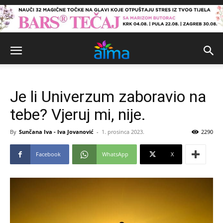
Je li Univerzum zaboravio na
tebe? Vjeruj mi, nije.
By
Sunčana Iva - Iva Jovanović
-
1. prosinca 2023.
2290
Facebook
WhatsApp
X