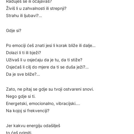
Raduješ se ili očajavaš?
Živiš li u zahvalnosti ili strepnji?
Strahu ili ljubavi?…
Gdje si?
Po emociji ćeš znati jesi li korak bliže ili dalje…
Dolazi li ti ili bježi?
Uživaš li u osjećaju da je tu, da ti stiže?
Osjećaš li cilj do mjere da ti se duša ježi?…
Da je sve bliže?…
Zato, ne pitaj se gdje su tvoji ostvareni snovi.
Nego gdje si ti.
Energetski, emocionalno, vibracijski….
Na kojoj si frekvenciji?
Jer kakvu energiju odašilješ
to ćeš primiti.