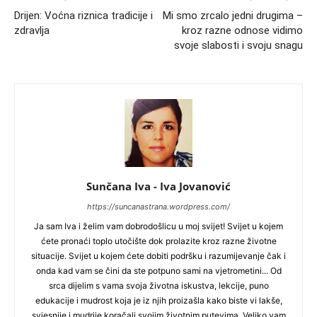
Drijen: Voćna riznica tradicije i
Mi smo zrcalo jedni drugima –
zdravlja
kroz razne odnose vidimo
svoje slabosti i svoju snagu
Sunčana Iva - Iva Jovanović
https://suncanastrana.wordpress.com/
Ja sam Iva i želim vam dobrodošlicu u moj svijet! Svijet u kojem
ćete pronaći toplo utočište dok prolazite kroz razne životne
situacije. Svijet u kojem ćete dobiti podršku i razumijevanje čak i
onda kad vam se čini da ste potpuno sami na vjetrometini... Od
srca dijelim s vama svoja životna iskustva, lekcije, puno
edukacije i mudrost koja je iz njih proizašla kako biste vi lakše,
svjesnije i mudrije koračali svojim životnim putevima. Veliko vam