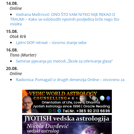
14.08.
Online
Vedrana Meštrović: ONO ŠTO VAM NITKO NIJE REKAO O
TRAUMI – Kako se osloboditi njezinih posljedica brže nego što
mislite
15.08.
Otok Krk
Ljetni DOP retreat – Izvorno stanje sebe
16.08.
Tisno (Murter)
Seminar pjevanja po metodi „Škole za otkrivanje glasa“
20.08.
Online
Radionica: Pomagači iz drugih dimenzija Online – otvoreno za
sve
21.08.
Zagreb+Online
Osnovni ThetaHealing® tečaj, Zagreb i Online
22.08.
Zagreb
Osnovna radionica za izscjeljivanje pranom (Basic Pranic
Healing course)
Pula