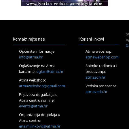
Access BARS®, otpusti stres
23.08.
Pula
Access Energetski Facelift®
24.08.
S
Zagreb
Kontaktirajte nas
Korisni linkovi
b
Pjesma srca / Zagreb
D
Online
Općenite informacije:
Atma webshop:
Tečaj Višeg Vodstva, razvijanja intuicije i Akaša zapisa
info@atma.hr
atmawebshop.com
25.08.
Oglašavanje na Atma
Snimke radionica i
Online
kanalima:
oglasi@atma.hr
predavanja:
Upisi u program Profesionalni hipnoterapeut — nova
generacija kreće 25.08. 2026.
atmazon.hr
Atma webshop:
26.08.
atmawebshop@gmail.com
Vedska renesansa:
Online
atmaveda.hr
Postanite Nositelj Vibracije Nove Zemlje
Prijave za događanja u
Atma centru i online:
27.08.
events@atma.hr
Visoko
Alemka Dauskardt – Jednodnevna radionica sistemskih
Organizacija događaja u
konstelacija
Atma centru:
29.08.
ena.milinković@atma.hr
Zagreb