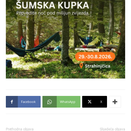
Facebook
WhatsApp
X
Prethodna objava
Slijedeća objava