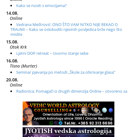
Kako se nositi s emocijama?
14.08.
Online
Vedrana Meštrović: ONO ŠTO VAM NITKO NIJE REKAO O
TRAUMI – Kako se osloboditi njezinih posljedica brže nego što
mislite
15.08.
Otok Krk
Ljetni DOP retreat – Izvorno stanje sebe
16.08.
Tisno (Murter)
Seminar pjevanja po metodi „Škole za otkrivanje glasa“
20.08.
Online
Radionica: Pomagači iz drugih dimenzija Online – otvoreno za
sve
21.08.
Zagreb+Online
Osnovni ThetaHealing® tečaj, Zagreb i Online
22.08.
Pula
Access BARS®, otpusti stres