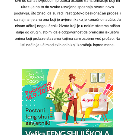
sve do danas svjedočim procesu osobne transformacije koji mi
ukazuje na to da svaka usvojena spoznaja otvara nova
poglavlja, što znači da su rad i rast gotovo beskonačan proces, i
da najmanje zna ona koji je uvjeren kako je konačno naučio. Ja
nisam učitelj nego učenik života koji je u nekim sferama otišao
dalje od drugih, što mi daje odgovornost da prenosim iskustvo
onima koji prolaze stazama kojima sam osobno već prošao. Na
isti način ja učim od svih onih koji koračaju ispred mene.