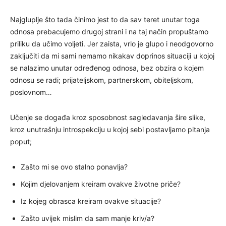
Najgluplje što tada činimo jest to da sav teret unutar toga
odnosa prebacujemo drugoj strani i na taj način propuštamo
priliku da učimo voljeti. Jer zaista, vrlo je glupo i neodgovorno
zaključiti da mi sami nemamo nikakav doprinos situaciji u kojoj
se nalazimo unutar određenog odnosa, bez obzira o kojem
odnosu se radi; prijateljskom, partnerskom, obiteljskom,
poslovnom…
Učenje se događa kroz sposobnost sagledavanja šire slike,
kroz unutrašnju introspekciju u kojoj sebi postavljamo pitanja
poput;
Zašto mi se ovo stalno ponavlja?
Kojim djelovanjem kreiram ovakve životne priče?
Iz kojeg obrasca kreiram ovakve situacije?
Zašto uvijek mislim da sam manje kriv/a?