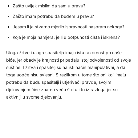
Zašto uvijek mislim da sam u pravu?
Zašto imam potrebu da budem u pravu?
Jesam li ja stvarno mjerilo ispravnosti naspram nekoga?
Koja je moja namjera, je li u potpunosti čista i iskrena?
Uloga žrtve i uloga spasitelja imaju istu razornost po naše
biće, jer obadvije krajnosti pripadaju istoj odvojenosti od svoje
suštine. I žrtva i spasitelj su na isti način manipulativni, a da
toga uopće nisu svjesni. S razlikom u tome što oni koji imaju
potrebu da budu spasitelji i utjerivači pravde, svojim
djelovanjem čine znatno veću štetu i to iz razloga jer su
aktivniji u svome djelovanju.