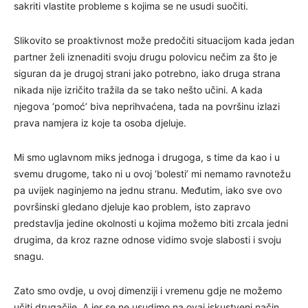
sakriti vlastite probleme s kojima se ne usudi suočiti.
Slikovito se proaktivnost može predočiti situacijom kada jedan
partner želi iznenaditi svoju drugu polovicu nečim za što je
siguran da je drugoj strani jako potrebno, iako druga strana
nikada nije izričito tražila da se tako nešto učini. A kada
njegova ‘pomoć’ biva neprihvaćena, tada na površinu izlazi
prava namjera iz koje ta osoba djeluje.
Mi smo uglavnom miks jednoga i drugoga, s time da kao i u
svemu drugome, tako ni u ovoj ‘bolesti’ mi nemamo ravnotežu
pa uvijek naginjemo na jednu stranu. Međutim, iako sve ovo
površinski gledano djeluje kao problem, isto zapravo
predstavlja jedine okolnosti u kojima možemo biti zrcala jedni
drugima, da kroz razne odnose vidimo svoje slabosti i svoju
snagu.
Zato smo ovdje, u ovoj dimenziji i vremenu gdje ne možemo
učiti drugačije. A jer se ne usudimo na ovaj iskustveni način