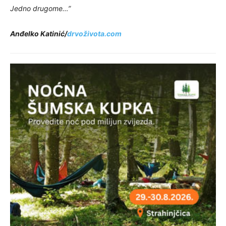
Jedno drugome…”
Anđelko Katinić/
drvoživota.com