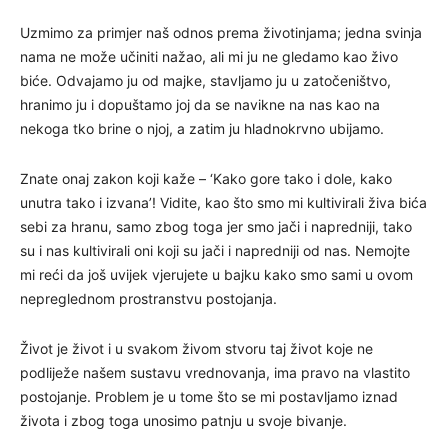
Uzmimo za primjer naš odnos prema životinjama; jedna svinja
nama ne može učiniti nažao, ali mi ju ne gledamo kao živo
biće. Odvajamo ju od majke, stavljamo ju u zatočeništvo,
hranimo ju i dopuštamo joj da se navikne na nas kao na
nekoga tko brine o njoj, a zatim ju hladnokrvno ubijamo.
Znate onaj zakon koji kaže – ‘Kako gore tako i dole, kako
unutra tako i izvana’! Vidite, kao što smo mi kultivirali živa bića
sebi za hranu, samo zbog toga jer smo jači i napredniji, tako
su i nas kultivirali oni koji su jači i napredniji od nas. Nemojte
mi reći da još uvijek vjerujete u bajku kako smo sami u ovom
nepreglednom prostranstvu postojanja.
Život je život i u svakom živom stvoru taj život koje ne
podliježe našem sustavu vrednovanja, ima pravo na vlastito
postojanje. Problem je u tome što se mi postavljamo iznad
života i zbog toga unosimo patnju u svoje bivanje.