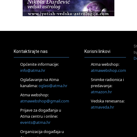
23.08.
Pula
Access Energetski Facelift®
24.08.
Zagreb
Pjesma srca / Zagreb
Online
S
Tečaj Višeg Vodstva, razvijanja intuicije i Akaša zapisa
Kontaktirajte nas
Korisni linkovi
b
25.08.
D
Online
Općenite informacije:
Atma webshop:
Upisi u program Profesionalni hipnoterapeut — nova
info@atma.hr
atmawebshop.com
generacija kreće 25.08. 2026.
Oglašavanje na Atma
Snimke radionica i
26.08.
Online
kanalima:
oglasi@atma.hr
predavanja:
Postanite Nositelj Vibracije Nove Zemlje
atmazon.hr
Atma webshop:
27.08.
atmawebshop@gmail.com
Vedska renesansa:
Visoko
atmaveda.hr
Prijave za događanja u
Alemka Dauskardt – Jednodnevna radionica sistemskih
konstelacija
Atma centru i online:
events@atma.hr
29.08.
Zagreb
Organizacija događaja u
HOD PO ŽERAVICI – Seminar koji mijenja tijelo, duh i um