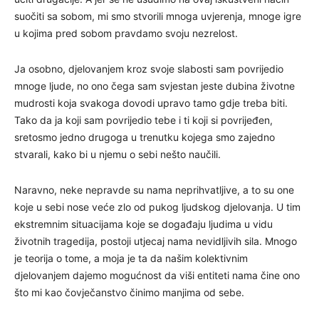
suočiti sa sobom, mi smo stvorili mnoga uvjerenja, mnoge igre
u kojima pred sobom pravdamo svoju nezrelost.
Ja osobno, djelovanjem kroz svoje slabosti sam povrijedio
mnoge ljude, no ono čega sam svjestan jeste dubina životne
mudrosti koja svakoga dovodi upravo tamo gdje treba biti.
Tako da ja koji sam povrijedio tebe i ti koji si povrijeđen,
sretosmo jedno drugoga u trenutku kojega smo zajedno
stvarali, kako bi u njemu o sebi nešto naučili.
Naravno, neke nepravde su nama neprihvatljive, a to su one
koje u sebi nose veće zlo od pukog ljudskog djelovanja. U tim
ekstremnim situacijama koje se događaju ljudima u vidu
životnih tragedija, postoji utjecaj nama nevidljivih sila. Mnogo
je teorija o tome, a moja je ta da našim kolektivnim
djelovanjem dajemo mogućnost da viši entiteti nama čine ono
što mi kao čovječanstvo činimo manjima od sebe.