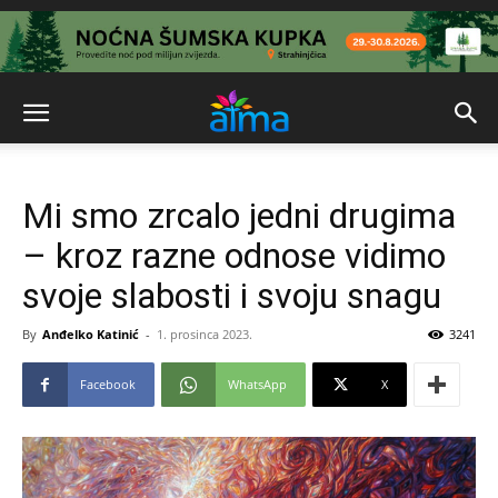
Mi smo zrcalo jedni drugima
– kroz razne odnose vidimo
svoje slabosti i svoju snagu
By
Anđelko Katinić
-
1. prosinca 2023.
3241
Facebook
WhatsApp
X