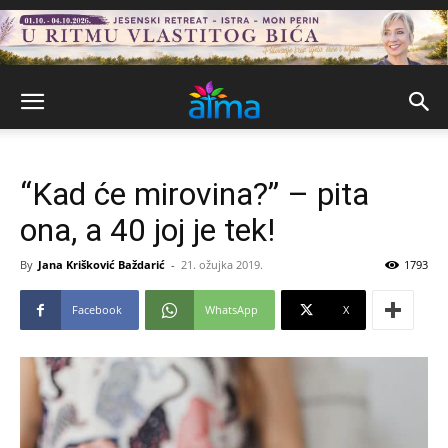
“Kad će mirovina?” – pita
ona, a 40 joj je tek!
By
Jana Krišković Baždarić
-
21. ožujka 2019.
1793
Facebook
WhatsApp
X