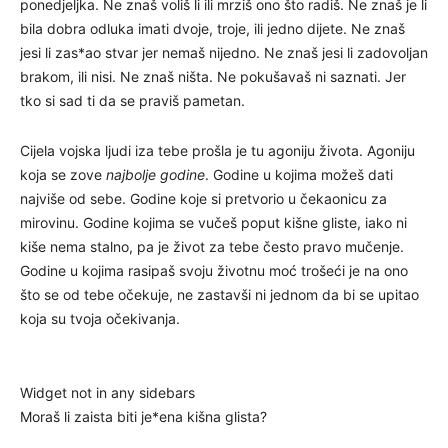
ponedjeljka. Ne znaš voliš li ili mrziš ono što radiš. Ne znaš je li
bila dobra odluka imati dvoje, troje, ili jedno dijete. Ne znaš
jesi li zas*ao stvar jer nemaš nijedno. Ne znaš jesi li zadovoljan
brakom, ili nisi. Ne znaš ništa. Ne pokušavaš ni saznati. Jer
tko si sad ti da se praviš pametan.
Cijela vojska ljudi iza tebe prošla je tu agoniju života. Agoniju
koja se zove
najbolje godine
. Godine u kojima možeš dati
najviše od sebe. Godine koje si pretvorio u čekaonicu za
mirovinu. Godine kojima se vučeš poput kišne gliste, iako ni
kiše nema stalno, pa je život za tebe često pravo mučenje.
Godine u kojima rasipaš svoju životnu moć trošeći je na ono
što se od tebe očekuje, ne zastavši ni jednom da bi se upitao
koja su tvoja očekivanja.
Widget not in any sidebars
Moraš li zaista biti je*ena kišna glista?