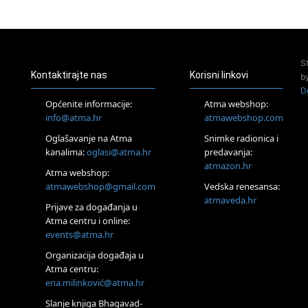
24.08.
Zagreb
Pjesma srca / Zagreb
Online
S
Tečaj Višeg Vodstva, razvijanja intuicije i Akaša zapisa
Kontaktirajte nas
Korisni linkovi
b
25.08.
D
Online
Općenite informacije:
Atma webshop:
Upisi u program Profesionalni hipnoterapeut — nova
info@atma.hr
atmawebshop.com
generacija kreće 25.08. 2026.
Oglašavanje na Atma
Snimke radionica i
26.08.
Online
kanalima:
oglasi@atma.hr
predavanja:
Postanite Nositelj Vibracije Nove Zemlje
atmazon.hr
Atma webshop:
27.08.
atmawebshop@gmail.com
Vedska renesansa:
Visoko
atmaveda.hr
Prijave za događanja u
Alemka Dauskardt – Jednodnevna radionica sistemskih
konstelacija
Atma centru i online:
events@atma.hr
29.08.
Zagreb
Organizacija događaja u
HOD PO ŽERAVICI – Seminar koji mijenja tijelo, duh i um
Atma centru:
SoulFest – Festival glazbe, mudrosti i zajedništva
ena.milinković@atma.hr
Radoboj
Noćna šumska kupka
Slanje knjiga Bhagavad-