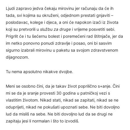
Ljudi zapravo jedva čekaju mirovinu jer računaju da će ih
tada, svi kojima su okruženi, odjednom prestati gnjaviti –
poslodavac, kolege i djeca, a oni će napokon izaći iz života
koji su pretvorili u
službu za druge
i vrijeme posvetiti sebi.
Prigrlit će i tu šećernu bolest i poremećeni rad štitnjače, jer da
im netko ponovno ponudi zdravlje i posao, oni bi sasvim
sigurno izabrali mirovinu u paketu sa svojom zdravstvenom
dijagnozom.
Tu nema apsolutno nikakve dvojbe.
Meni se osobno čini, da je takav život poprilično s+anje. Čini
mi se da je sranje provesti 30 godina u patničkoj vezi s
vlastitim životom. Nikad stati, nikad se zapitati, nikad se ne
oduprijeti, nikad ne pokušati upoznati sebe. Ne biti dovoljno
lud da misliš na sebe. Ne biti dovoljno lud da se drugi ne
zapitaju jesi li normalan i što to izvodiš.