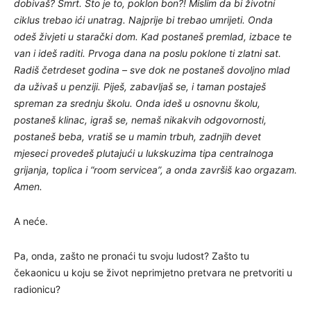
dobivaš? Smrt. Što je to, poklon bon?! Mislim da bi životni
ciklus trebao ići unatrag. Najprije bi trebao umrijeti. Onda
odeš živjeti u starački dom. Kad postaneš premlad, izbace te
van i ideš raditi. Prvoga dana na poslu poklone ti zlatni sat.
Radiš četrdeset godina – sve dok ne postaneš dovoljno mlad
da uživaš u penziji. Piješ, zabavljaš se, i taman postaješ
spreman za srednju školu. Onda ideš u osnovnu školu,
postaneš klinac, igraš se, nemaš nikakvih odgovornosti,
postaneš beba, vratiš se u mamin trbuh, zadnjih devet
mjeseci provedeš plutajući u lukskuzima tipa centralnoga
grijanja, toplica i “room servicea”, a onda završiš kao orgazam.
Amen.
A neće.
Pa, onda, zašto ne pronaći tu svoju ludost? Zašto tu
čekaonicu u koju se život neprimjetno pretvara ne pretvoriti u
radionicu?