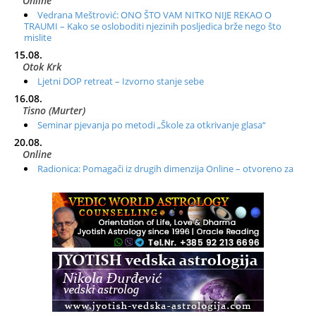
Online
Vedrana Meštrović: ONO ŠTO VAM NITKO NIJE REKAO O
TRAUMI – Kako se osloboditi njezinih posljedica brže nego što
mislite
15.08.
Otok Krk
Ljetni DOP retreat – Izvorno stanje sebe
16.08.
Tisno (Murter)
Seminar pjevanja po metodi „Škole za otkrivanje glasa“
20.08.
Online
Radionica: Pomagači iz drugih dimenzija Online – otvoreno za
sve
21.08.
Zagreb+Online
Osnovni ThetaHealing® tečaj, Zagreb i Online
22.08.
Pula
Access BARS®, otpusti stres
23.08.
Pula
Access Energetski Facelift®