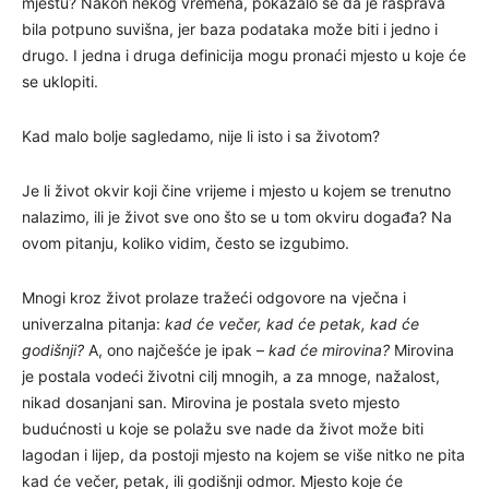
mjestu? Nakon nekog vremena, pokazalo se da je rasprava
bila potpuno suvišna, jer baza podataka može biti i jedno i
drugo. I jedna i druga definicija mogu pronaći mjesto u koje će
se uklopiti.
Kad malo bolje sagledamo, nije li isto i sa životom?
Je li život okvir koji čine vrijeme i mjesto u kojem se trenutno
nalazimo, ili je život sve ono što se u tom okviru događa? Na
ovom pitanju, koliko vidim, često se izgubimo.
Mnogi kroz život prolaze tražeći odgovore na vječna i
univerzalna pitanja:
kad će večer, kad će petak, kad će
godišnji?
A, ono najčešće je ipak –
kad će mirovina?
Mirovina
je postala vodeći životni cilj mnogih, a za mnoge, nažalost,
nikad dosanjani san. Mirovina je postala sveto mjesto
budućnosti u koje se polažu sve nade da život može biti
lagodan i lijep, da postoji mjesto na kojem se više nitko ne pita
kad će večer, petak, ili godišnji odmor. Mjesto koje će