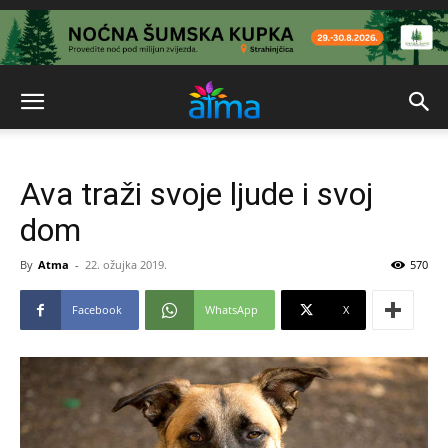
Ava traži svoje ljude i svoj
dom
By
Atma
-
22. ožujka 2019.
570
Facebook
WhatsApp
X