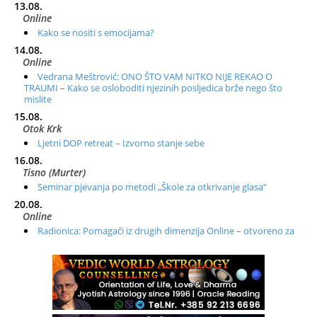
13.08.
Online
Kako se nositi s emocijama?
14.08.
Online
Vedrana Meštrović: ONO ŠTO VAM NITKO NIJE REKAO O
TRAUMI – Kako se osloboditi njezinih posljedica brže nego što
mislite
15.08.
Otok Krk
Ljetni DOP retreat – Izvorno stanje sebe
16.08.
Tisno (Murter)
Seminar pjevanja po metodi „Škole za otkrivanje glasa“
20.08.
Online
Radionica: Pomagači iz drugih dimenzija Online – otvoreno za
sve
21.08.
Zagreb+Online
Osnovni ThetaHealing® tečaj, Zagreb i Online
22.08.
Zagreb