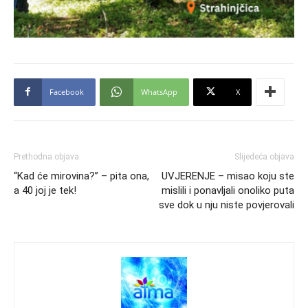
Facebook
WhatsApp
X
Prethodna objava
Slijedeća objava
“Kad će mirovina?” – pita ona,
UVJERENJE – misao koju ste
a 40 joj je tek!
mislili i ponavljali onoliko puta
sve dok u nju niste povjerovali