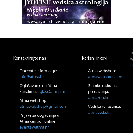
Osnovna radionica za izscjeljivanje pranom (Basic Pranic
Healing course)
Pula
Access BARS®, otpusti stres
23.08.
Pula
Access Energetski Facelift®
24.08.
S
Zagreb
Kontaktirajte nas
Korisni linkovi
b
Pjesma srca / Zagreb
D
Online
Općenite informacije:
Atma webshop:
Tečaj Višeg Vodstva, razvijanja intuicije i Akaša zapisa
info@atma.hr
atmawebshop.com
25.08.
Oglašavanje na Atma
Snimke radionica i
Online
kanalima:
oglasi@atma.hr
predavanja:
Upisi u program Profesionalni hipnoterapeut — nova
generacija kreće 25.08. 2026.
atmazon.hr
Atma webshop:
26.08.
atmawebshop@gmail.com
Vedska renesansa:
Online
atmaveda.hr
Postanite Nositelj Vibracije Nove Zemlje
Prijave za događanja u
Atma centru i online:
27.08.
events@atma.hr
Visoko