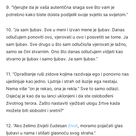
9. “Vjerujte da je vaša autentična snaga sve što vam je
potrebno kako biste doista podijelili svoje svjetlo sa svijetom.”
10. “Ja sam ljubav. Sve u meni i izvan mene je ljubav. Danas
odlučujem ponoviti ovo, vjerovati u ovo i posvetiti se tome. Ja
sam ljubav. Sve drugo u što sam odlučio/la vjerovati je lažno,
samo se čini stvarnim. Ono što danas odlučujem vidjeti kao
stvarno je ljubav i samo ljubav. Ja sam ljubav.”
11. “Opraštanje ruši zidove kojima razdvaja ego i ponovno nas
ujedinjuje kao jedno. Ljutnja i strah od iluzije ega nestaju.
Nema više “on je rekao, ona je rekla.” Sve to samo odlazi.
Osjećaj je kao da su lanci uklonjeni i da ste oslobođeni
životnog terora. Zašto nastaviti vježbati ulogu žrtve kada
možete biti slobodni i sretni?”
12. “Ako želimo živjeti čudesan
život
, moramo pojačati glas
ljubavi u nama i stišati glasnoću svog straha.”