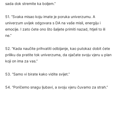
sada dok stremite ka boljem.”
51. “Svaka misao koju imate je poruka univerzumu. A
univerzum uvijek odgovara s DA na vaše misli, energiju i
emocije. I zato ćete ono što šaljete primiti nazad, htjeli to ili
ne.”
52. “Kada naučite prihvatiti odbijanje, kao putokaz dobit ćete
priliku da pratite tok univerzuma, da ojačate svoju vjeru u plan
koji on ima za vas.”
53. “Samo vi birate kako vidite svijet.”
54. “Poričemo snagu ljubavi, a svoju vjeru čuvamo za strah.”