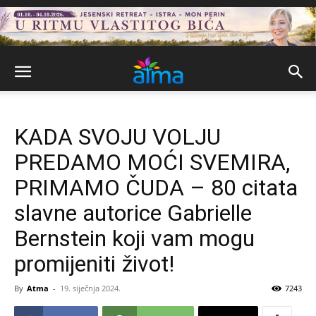
KADA SVOJU VOLJU
PREDAMO MOĆI SVEMIRA,
PRIMAMO ČUDA – 80 citata
slavne autorice Gabrielle
Bernstein koji vam mogu
promijeniti život!
By
Atma
-
19. siječnja 2024.
7243