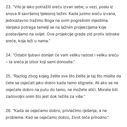
23. “Vrlo je lako potražiti sreću izvan sebe; u vezi, poslu iz
snova ili savršenoj tjelesnoj težini. Kada jurimo sreću izvana,
jednostavno tražimo Boga na svim pogrešnim mjestima.
Vanjska potraga temelji se na lažnim projekcijama koje
postavljamo na svijet. Ove projekcije grade zid protiv istinske
sreće, koja leži u nama.”
24. “Odabir ljubavi donijet će vam veliku radost i veliku sreću
– ta sreća je izbor koji sami donosite.”
25. “Razlog zbog kojeg želite sve što želite je taj što mislite da
ćete se osjećati jako dobro kada tamo stignete. Ali ako se ne
osjećate dobro na putu do tamo, ne možete stići. Morate biti
zadovoljni onim što jest dok težite za više.”
26. “Kada se osjećamo dobro, privlačimo rješenja, a ne
probleme. Kad se osjećamo dobro, život teče prirodno.”