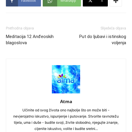
Facebook
WhatsApp
X
Prethodna objava
Slijedeća objava
Meditacija 12 Anđeoskih
Put do ljubavi i istinskog
blagoslova
voljenja
Atma
Učinite od svog života ono najbolje što on može biti -
nevjerojatno iskustvo, ispunjenje i putovanje. Stvorite ravnotežu
tijela, uma i duše - budite svoji, živite slobodno, njegujte znanje,
cijenite iskustvo, volite i budite sretni...