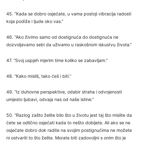
45. “Kada se dobro osjećate, u vama postoji vibracija radosti
koja podiže i ljude oko vas.”
46. “Ako živimo samo od dostignuća do dostignuća ne
dozvoljavamo sebi da uživamo u raskošnom iskustvu života.”
47. “Svoj uspjeh mjerim time koliko se zabavljam.”
48. “Kako misliš, tako ćeš i biti.”
49. “Iz duhovne perspektive, odabir straha i odvojenosti
umjesto ljubavi, odvaja nas od naše istine.”
50. “Razlog zašto želite bilo što u životu jest taj što mislite da
ćete se odlično osjećati kada to nešto dobijete. Ali ako se ne
osjećate dobro dok radite na svojim postignućima ne možete
ni ostvariti to što želite. Morate biti zadovoljni s onim što je