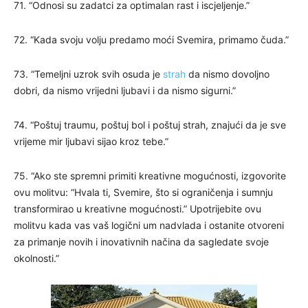
71. “Odnosi su zadatci za optimalan rast i iscjeljenje.”
72. “Kada svoju volju predamo moći Svemira, primamo čuda.”
73. “Temeljni uzrok svih osuda je
strah
da nismo dovoljno
dobri, da nismo vrijedni ljubavi i da nismo sigurni.”
74. “Poštuj traumu, poštuj bol i poštuj strah, znajući da je sve
vrijeme mir ljubavi sijao kroz tebe.”
75. “Ako ste spremni primiti kreativne mogućnosti, izgovorite
ovu molitvu: “Hvala ti, Svemire, što si ograničenja i sumnju
transformirao u kreativne mogućnosti.” Upotrijebite ovu
molitvu kada vas vaš logični um nadvlada i ostanite otvoreni
za primanje novih i inovativnih načina da sagledate svoje
okolnosti.”