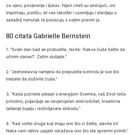
za vjeru, povjerenje i ljubav. Njeni citati su smirujući, oni
inspiriraju, podižu, ali vas također i uzemljuju i stavljaju u
sadašnji trenutak te povezuju s vašim pravim ja.
80 citata Gabrielle Bernstein
1. “Svaki dan kad se probudite, recite: ‘Kakva čuda želite da
učinim danas?’. Zatim slušajte.”
2. “Jednostavna namjera da prepustite kontrolu je sve što
trebate da doživite čuda.”
3. “Kada počnete plesati s energijom Svemira, vaš život teče
prirodno, pojavljuje se nevjerojatan sinkronicitet, kreativna
rješenja bujaju i doživljavate slobodu.”
4. “Kad vidite druge koji imaju ono što vi želite, slavite to!
Neka vam njihov uspjeh odražava ono što ste spremni primiti.”