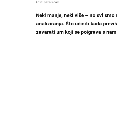
Foto: pexels.com
Neki manje, neki više – no svi smo 
analiziranja. Što učiniti kada previ
zavarati um koji se poigrava s na