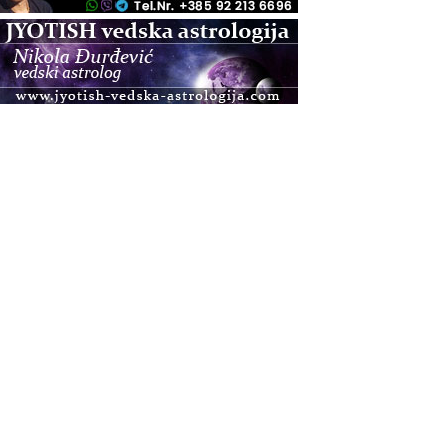
.08.
Pula
Access BARS®, otpusti stres
.08.
Pula
Access Energetski Facelift®
.08.
Zagreb
Pjesma srca / Zagreb
Online
Tečaj Višeg Vodstva, razvijanja intuicije i Akaša
zapisa
.08.
Online
Postanite Nositelj Vibracije Nove Zemlje
.08.
Visoko
Alemka Dauskardt – Jednodnevna radionica
sistemskih konstelacija
.08.
Zagreb
HOD PO ŽERAVICI – Seminar koji mijenja tijelo,