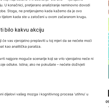
aju. U konačnici, pretjerano analiziranje neminovno dovodi
kobe. Stoga, ne pretjerujemo kada kažemo da je ovo
m tijelom kada ste u zatočeni u ovom začaranom krugu.
i bilo kakvu akciju
ji će vas vjerojatno preplaviti u toj mjeri da se nećete moći
at kao analitička paraliza.
rti najgore moguće scenarije koji se vrlo vjerojatno neće ni
koje odluke. Istina; ako ne pokušate – nećete doživjeti
ni dijelovi vašeg mozga i kognitivnog procesa ‘utihnu’ u
09