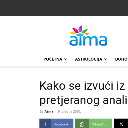
Atma
POČETNA
ASTROLOGIJA
DUHO
Kako se izvući i
pretjeranog anali
By
Atma
-
9. siječnja 2020.
Facebook
WhatsApp