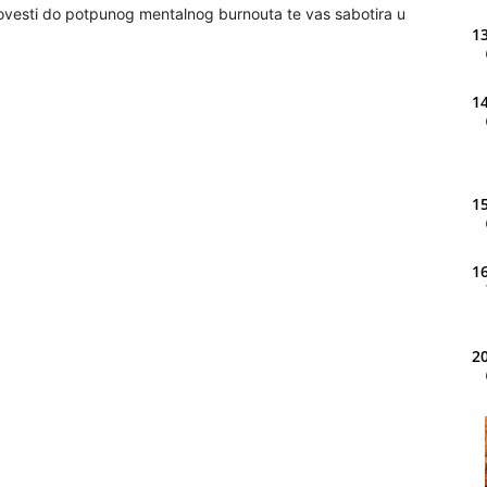
dovesti do potpunog mentalnog burnouta te vas sabotira u
13
14
15
16
20
21