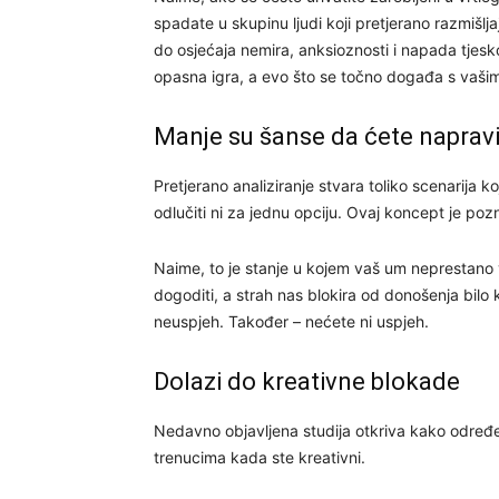
spadate u skupinu ljudi koji pretjerano razmišlj
do osjećaja nemira, anksioznosti i napada tjes
opasna igra, a evo što se točno događa s vaši
Manje su šanse da ćete napravit
Pretjerano analiziranje stvara toliko scenarija ko
odlučiti ni za jednu opciju. Ovaj koncept je pozn
Naime, to je stanje u kojem vaš um neprestano v
dogoditi, a strah nas blokira od donošenja bilo 
neuspjeh. Također – nećete ni uspjeh.
Dolazi do kreativne blokade
Nedavno objavljena studija otkriva kako određe
trenucima kada ste kreativni.