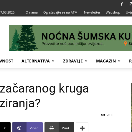
07.08.2026.
O nama
Oglašavajte se na ATMI
Newsletter
Webshop
Uvje
VNOST
ALTERNATIVA
ZDRAVLJE
MAGAZIN
R
z začaranog kruga
ziranja?
2611
X
Viber
Print