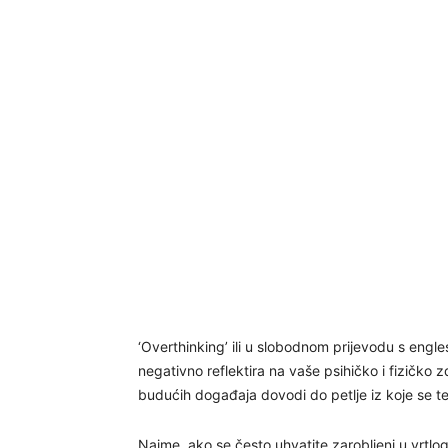
‘Overthinking’ ili u slobodnom prijevodu s engl
negativno reflektira na vaše psihičko i fizičko z
budućih događaja dovodi do petlje iz koje se te
Naime, ako se često uhvatite zarobljeni u vrtlogu