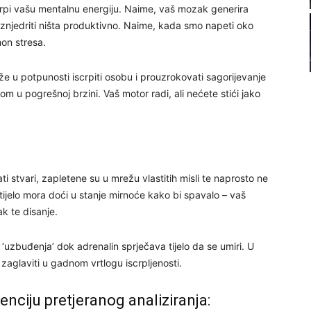
crpi vašu mentalnu energiju. Naime, vaš mozak generira
22
 iznjedriti ništa produktivno. Naime, kada smo napeti oko
mon stresa.
23
 u potpunosti iscrpiti osobu i prouzrokovati sagorijevanje
lom u pogrešnoj brzini. Vaš motor radi, ali nećete stići jako
24
i stvari, zapletene su u mrežu vlastitih misli te naprosto ne
26
tijelo mora doći u stanje mirnoće kako bi spavalo – vaš
ak te disanje.
27
 ‘uzbuđenja’ dok adrenalin sprječava tijelo da se umiri. U
zaglaviti u gadnom vrtlogu iscrpljenosti.
29
enciju pretjeranog analiziranja: