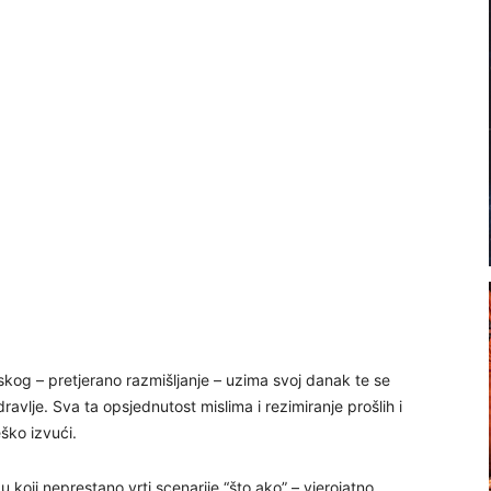
eskog – pretjerano razmišljanje – uzima svoj danak te se
dravlje. Sva ta opsjednutost mislima i rezimiranje prošlih i
ško izvući.
 koji neprestano vrti scenarije “što ako” – vjerojatno