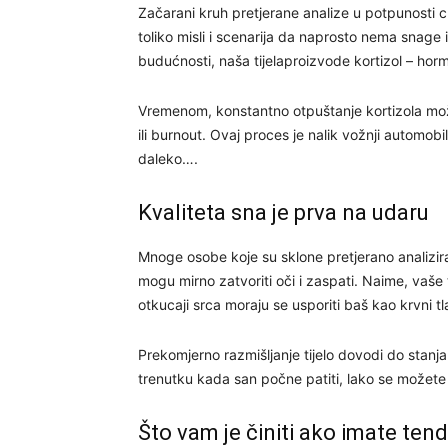
Začarani kruh pretjerane analize u potpunosti 
toliko misli i scenarija da naprosto nema snage
budućnosti, naša tijelaproizvode kortizol – hor
Vremenom, konstantno otpuštanje kortizola može
ili burnout. Ovaj proces je nalik vožnji automobi
daleko….
Kvaliteta sna je prva na udaru
Mnoge osobe koje su sklone pretjerano analizirat
mogu mirno zatvoriti oči i zaspati. Naime, vaše 
otkucaji srca moraju se usporiti baš kao krvni tl
Prekomjerno razmišljanje tijelo dovodi do stanja
trenutku kada san počne patiti, lako se možete 
Što vam je činiti ako imate tend