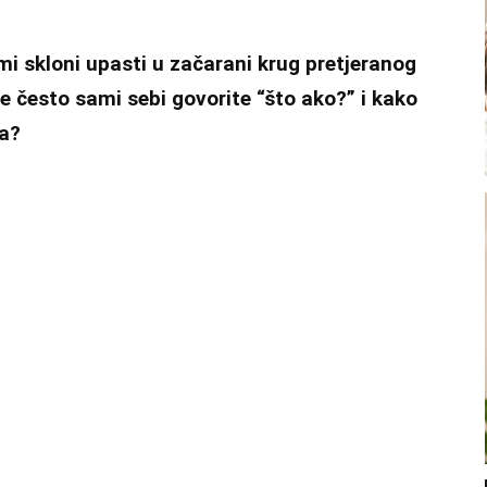
mi skloni upasti u začarani krug pretjeranog
še često sami sebi govorite “što ako?” i kako
ma?