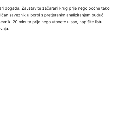
tvari događa. Zaustavite začarani krug prije nego počne tako
ličan saveznik u borbi s pretjeranim analiziranjem budući
vnik! 20 minuta prije nego utonete u san, napišite listu
30
avaju.
31
28
05
06