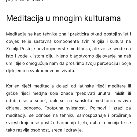
Meditacija u mnogim kulturama
Meditacija se kao tehnika zna i prakticira otkad postoji svijet i
čovjek te je sastavna komponenta svih religija i kultura na
Zemlji. Postoje bezbrojne vrste meditacija, ali sve se svode na
isto i vode k istom cilju. Njeno blagotvorno djelovanje na naš
um i tijelo omogućuje nam da proširimo svoju percepciju i bolje
djelujemo u svakodnevnom životu.
Korijen riječi meditacija dolazi od latinske riječi meditare ili
grčke riječi medjha koje znače “prebivati unutra, misliti ili
udubiti se u sebe”, dok se na sanskrtu meditacija naziva
dhjana, odnosno, “potpuna svjesnost”. Pojmovi i izrazi za
meditaciju se odnose na tehniku samospoznaje i proširenja
svijesti kojom se postiže harmonija tijela, duha i emocija te se
tako razvija osobnost, sreća i zdravlje.