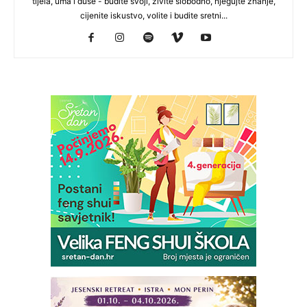
tijela, uma i duše - budite svoji, živite slobodno, njegujte znanje,
cijenite iskustvo, volite i budite sretni...