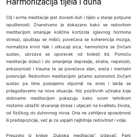
Harmonizacija tijela i duha
Cilj i svrha meditacije jest dovesti duh i tijelo u stanje potpune
opuštenosti. Znanstveno je dokazano kako se redovitom
meditacijom smanjuje količina kortizola (glavnog hormona
stresa), opuštaju se mišići, povećava se koherencija mozga,
normalizira krvni tlak i otkucaji srca, harmonizira se živčani
sustav, ubrzava se oporavak od bolesti itd. Pomoću
meditacije dolazi i do smanjenja depresije, straha, napetosti,
anksioznosti i trauma te se povećava elan, sreća i mentalni
potencijal. Redovitom meditacijom jačamo autonomni živčani
sustav pa time postajemo otporniji na stres i lakše se
prilagođavamo na nove situacije. Niz pozitivnih učinaka koje
dobivamo meditacijom pokazuju kako ovom tehnikom
možemo ublažiti stvaranje stresa i utjecati na kvalitetu života,
od fizičkog do duhovnog nivoa. Ona ne zahtijeva sposobnost
ili predispozicije, već je za uspjeh najbitnija redovitost i volja.
Preuzeto iz knjige „Duboka meditacija”, izdavač: Park