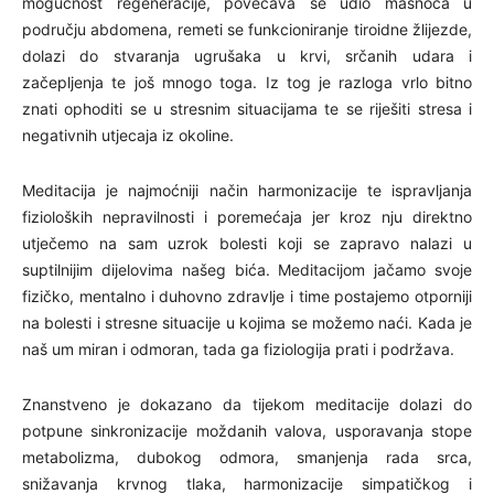
mogućnost regeneracije, povećava se udio masnoća u
području abdomena, remeti se funkcioniranje tiroidne žlijezde,
dolazi do stvaranja ugrušaka u krvi, srčanih udara i
začepljenja te još mnogo toga. Iz tog je razloga vrlo bitno
znati ophoditi se u stresnim situacijama te se riješiti stresa i
negativnih utjecaja iz okoline.
Meditacija je najmoćniji način harmonizacije te ispravljanja
fizioloških nepravilnosti i poremećaja jer kroz nju direktno
utječemo na sam uzrok bolesti koji se zapravo nalazi u
suptilnijim dijelovima našeg bića. Meditacijom jačamo svoje
fizičko, mentalno i duhovno zdravlje i time postajemo otporniji
na bolesti i stresne situacije u kojima se možemo naći. Kada je
naš um miran i odmoran, tada ga fiziologija prati i podržava.
Znanstveno je dokazano da tijekom meditacije dolazi do
potpune sinkronizacije moždanih valova, usporavanja stope
metabolizma, dubokog odmora, smanjenja rada srca,
snižavanja krvnog tlaka, harmonizacije simpatičkog i