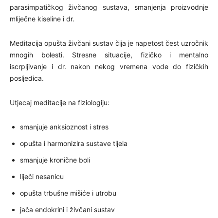
parasimpatičkog živčanog sustava, smanjenja proizvodnje
mliječne kiseline i dr.
Meditacija opušta živčani sustav čija je napetost čest uzročnik
mnogih bolesti. Stresne situacije, fizičko i mentalno
iscrpljivanje i dr. nakon nekog vremena vode do fizičkih
posljedica.
Utjecaj meditacije na fiziologiju:
smanjuje anksioznost i stres
opušta i harmonizira sustave tijela
smanjuje kronične boli
liječi nesanicu
opušta trbušne mišiće i utrobu
jača endokrini i živčani sustav