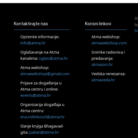
Pula
Access Energetski Facelift®
24.08.
S
Zagreb
Kontaktirajte nas
Korisni linkovi
b
Pjesma srca / Zagreb
D
Online
Općenite informacije:
Atma webshop:
Tečaj Višeg Vodstva, razvijanja intuicije i Akaša zapisa
info@atma.hr
atmawebshop.com
26.08.
Oglašavanje na Atma
Snimke radionica i
Online
kanalima:
oglasi@atma.hr
predavanja:
Postanite Nositelj Vibracije Nove Zemlje
atmazon.hr
27.08.
Atma webshop:
Visoko
atmawebshop@gmail.com
Vedska renesansa:
Alemka Dauskardt – Jednodnevna radionica sistemskih
atmaveda.hr
Prijave za događanja u
konstelacija
Atma centru i online:
29.08.
events@atma.hr
Zagreb
HOD PO ŽERAVICI – Seminar koji mijenja tijelo, duh i um
Organizacija događaja u
SoulFest – Festival glazbe, mudrosti i zajedništva
Atma centru:
30.08.
ena.milinković@atma.hr
Zagreb
Slanje knjiga Bhagavad-
Access BARS® edukacija otpusti stres
gita:
paketi@atma.hr
31.08.