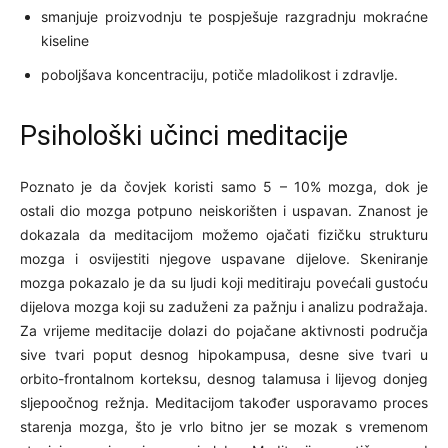
smanjuje proizvodnju te pospješuje razgradnju mokraćne
kiseline
poboljšava koncentraciju, potiče mladolikost i zdravlje.
Psihološki učinci meditacije
Poznato je da čovjek koristi samo 5 – 10% mozga, dok je
ostali dio mozga potpuno neiskorišten i uspavan. Znanost je
dokazala da meditacijom možemo ojačati fizičku strukturu
mozga i osvijestiti njegove uspavane dijelove. Skeniranje
mozga pokazalo je da su ljudi koji meditiraju povećali gustoću
dijelova mozga koji su zaduženi za pažnju i analizu podražaja.
Za vrijeme meditacije dolazi do pojačane aktivnosti područja
sive tvari poput desnog hipokampusa, desne sive tvari u
orbito-frontalnom korteksu, desnog talamusa i lijevog donjeg
sljepoočnog režnja. Meditacijom također usporavamo proces
starenja mozga, što je vrlo bitno jer se mozak s vremenom