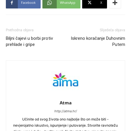
Facebook
WhatsApp
X
Prethodna objava
Slijedeća objava
Biljni čajevi u borbi protiv
Iskreno koračanje Duhovnim
prehlade i gripe
Putem
Atma
http://atma.hr/
Učinite od svog života ono najbolje što on može biti -
nevjerojatno iskustvo, ispunjenje i putovanje. Stvorite ravnotežu