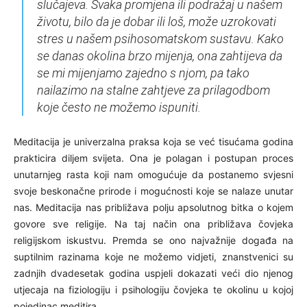
slučajeva. Svaka promjena ili podražaj u našem
životu, bilo da je dobar ili loš, može uzrokovati
stres u našem psihosomatskom sustavu. Kako
se danas okolina brzo mijenja, ona zahtijeva da
se mi mijenjamo zajedno s njom, pa tako
nailazimo na stalne zahtjeve za prilagodbom
koje često ne možemo ispuniti.
Meditacija je univerzalna praksa koja se već tisućama godina
prakticira diljem svijeta. Ona je polagan i postupan proces
unutarnjeg rasta koji nam omogućuje da postanemo svjesni
svoje beskonačne prirode i mogućnosti koje se nalaze unutar
nas. Meditacija nas približava polju apsolutnog bitka o kojem
govore sve religije. Na taj način ona približava čovjeka
religijskom iskustvu. Premda se ono najvažnije događa na
suptilnim razinama koje ne možemo vidjeti, znanstvenici su
zadnjih dvadesetak godina uspjeli dokazati veći dio njenog
utjecaja na fiziologiju i psihologiju čovjeka te okolinu u kojoj
pojedinac meditira.