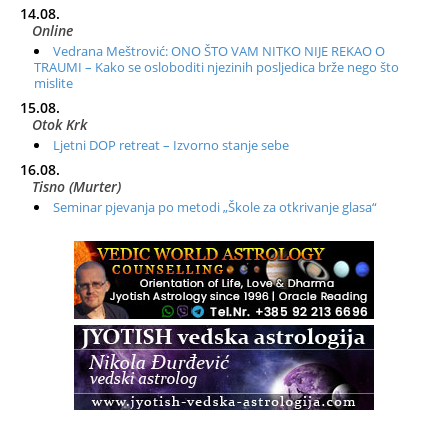
14.08.
Online
Vedrana Meštrović: ONO ŠTO VAM NITKO NIJE REKAO O
TRAUMI – Kako se osloboditi njezinih posljedica brže nego što
mislite
15.08.
Otok Krk
Ljetni DOP retreat – Izvorno stanje sebe
16.08.
Tisno (Murter)
Seminar pjevanja po metodi „Škole za otkrivanje glasa“
20.08.
Online
Radionica: Pomagači iz drugih dimenzija Online – otvoreno za
sve
21.08.
Zagreb+Online
Osnovni ThetaHealing® tečaj, Zagreb i Online
22.08.
Pula
Access BARS®, otpusti stres
23.08.