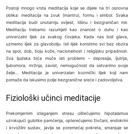
Postoji mnogo vrsta meditacija koje se dijele na tri osnovna
oblika: meditacija na zvuk (mantru), formu i simbol. Svaka
meditacija budi unutarnju svijest, tišinu i bezgraničan mir.
Meditaciju trebamo razumjeti kao znanost o duhu i kao
univerzalni lijek za svakog čovjeka. Kada nas boli glava,
uzmemo lijek za glavobolju. Isti lijek koristimo svi bez obzira
na spol, dob, boju kože, nacionalnost i religijsku pripadnost.
Sva ljudska bića muče isti problemi – depresija, ljutnja,
ljubomora, mržnja, zavist, nemogućnost da ostvarimo svoje
želje… Meditacija je univerzalan kozmički lijek koji nam
pomaže da iskusimo polje bezgranične sreće i zadovoljstva.
Fiziološki učinci meditacije
Prekomjernim izlaganjem stresu oštećujemo hipotalamus
uzrokujući gubitke pamćenja, opterećujemo živčani, endokrini
i krvožilni sustav, javlja se poremećaj pokreta, smanjuje se