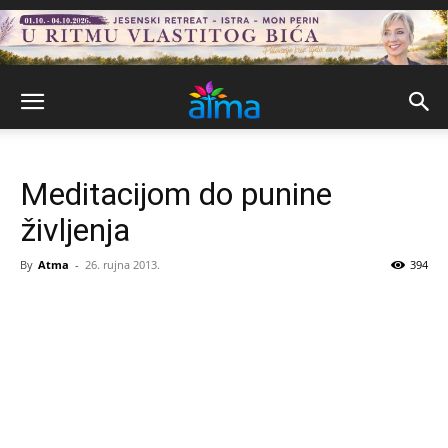
Meditacijom do punine
življenja
By
Atma
-
26. rujna 2013.
394