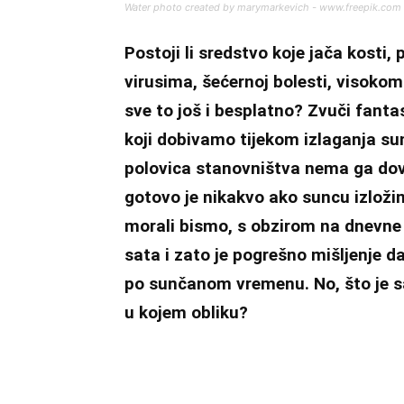
Water photo created by marymarkevich - www.freepik.com
Postoji li sredstvo koje jača kosti
virusima, šećernoj bolesti, visokom 
sve to još i besplatno? Zvuči fantas
koji dobivamo tijekom izlaganja su
polovica stanovništva nema ga dov
gotovo je nikakvo ako suncu izložim
morali bismo, s obzirom na dnevne 
sata i zato je pogrešno mišljenje d
po sunčanom vremenu. No, što je s
u kojem obliku?