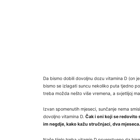
Da bismo dobili dovoljnu dozu vitamina D (on je
bismo se izlagati suncu nekoliko puta tjedno po
treba možda nešto više vremena, a svjetlijoj ma
Izvan spomenutih mjeseci, sunčanje nema smisla
dovoljno vitamina D.
Čak i oni koji se redovito
im negdje, kako kažu stručnjaci, dva mjeseca
Naše tijelo treba vitamin D prvenstveno da bismo 