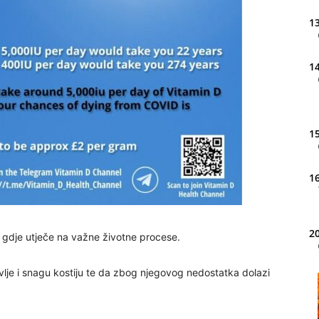
13
14
15
16
20
, gdje utječe na važne životne procese.
vlje i snagu kostiju te da zbog njegovog nedostatka dolazi
21