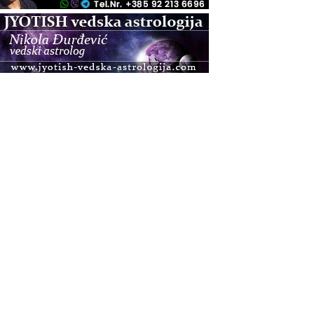
.08.
Zagreb
Osnovna radionica za izscjeljivanje pranom (Basic
Pranic Healing course)
Pula
Access BARS®, otpusti stres
.08.
Pula
Access Energetski Facelift®
.08.
Zagreb
Pjesma srca / Zagreb
Online
Tečaj Višeg Vodstva, razvijanja intuicije i Akaša
zapisa
.08.
Online
Upisi u program Profesionalni hipnoterapeut —
nova generacija kreće 25.08. 2026.
.08.
Online
Postanite Nositelj Vibracije Nove Zemlje