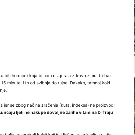
 u biti hormon) koja bi nam osigurala zdravu zimu, trebali
 15 minuta, i to od svibnja do rujna. Dakako, tamnoj koži
nje.
 jer se zbog načina zračenja (kuta, indeksa) ne proizvodi
 sunčaju ljeti ne nakupe dovoljne zalihe vitamina D. Traju
.
bolje apsorbirali kalcij koji je ključan za zdravlje kostiju.