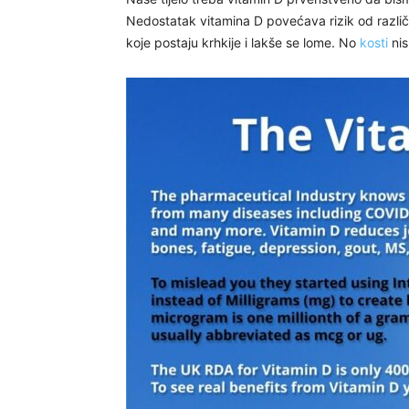
Nedostatak vitamina D povećava rizik od različiti
koje postaju krhkije i lakše se lome. No
kosti
nis