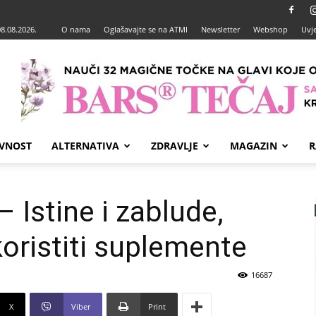
08.08.2026.
O nama
Oglašavajte se na ATMI
Newsletter
Webshop
Uvje
VNOST
ALTERNATIVA
ZDRAVLJE
MAGAZIN
R
 Istine i zablude,
koristiti suplemente
16687
X
Viber
Print