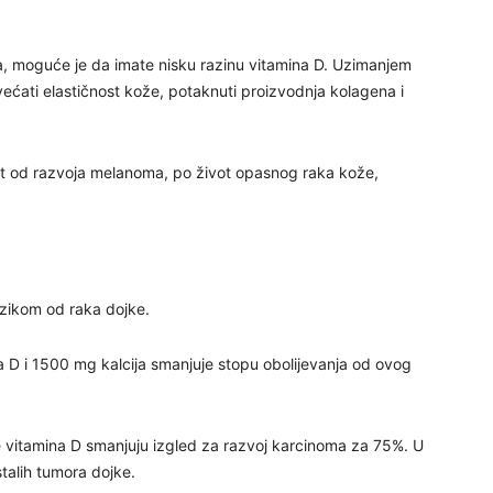
27
aja, moguće je da imate nisku razinu vitamina D. Uzimanjem
ećati elastičnost kože, potaknuti proizvodnja kolagena i
29
t od razvoja melanoma, po život opasnog raka kože,
izikom od raka dojke.
30
na D i 1500 mg kalcija smanjuje stopu obolijevanja od ovog
31
 vitamina D smanjuju izgled za razvoj karcinoma za 75%. U
28
stalih tumora dojke.