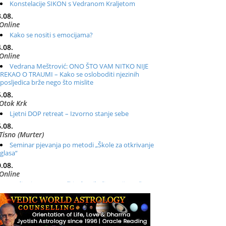
Konstelacije SIKON s Vedranom Kraljetom
.08.
Online
Kako se nositi s emocijama?
.08.
Online
Vedrana Meštrović: ONO ŠTO VAM NITKO NIJE
REKAO O TRAUMI – Kako se osloboditi njezinih
posljedica brže nego što mislite
.08.
Otok Krk
Ljetni DOP retreat – Izvorno stanje sebe
.08.
Tisno (Murter)
Seminar pjevanja po metodi „Škole za otkrivanje
glasa“
.08.
Online
Radionica: Pomagači iz drugih dimenzija Online –
otvoreno za sve
.08.
Zagreb+Online
Osnovni ThetaHealing® tečaj, Zagreb i Online