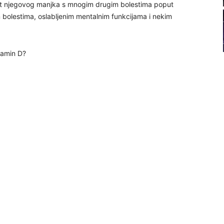
st njegovog manjka s mnogim drugim bolestima poput
22
im bolestima, oslabljenim mentalnim funkcijama i nekim
tamin D?
23
24
25
26