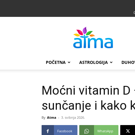
Atma
POČETNA
ASTROLOGIJA
DUHO
Moćni vitamin D –
sunčanje i kako 
By
Atma
-
3. svibnja 2026.
Facebook
WhatsApp