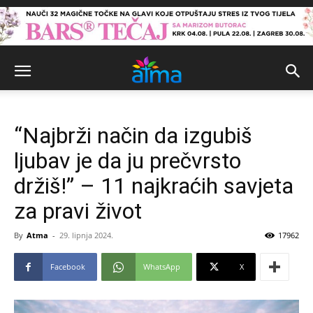
“Najbrži način da izgubiš
ljubav je da ju prečvrsto
držiš!” – 11 najkraćih savjeta
za pravi život
By
Atma
-
29. lipnja 2024.
17962
Facebook
WhatsApp
X