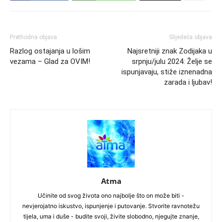
Prethodna objava
Slijedeća objava
Razlog ostajanja u lošim
Najsretniji znak Zodijaka u
vezama – Glad za OVIM!
srpnju/julu 2024: Želje se
ispunjavaju, stiže iznenadna
zarada i ljubav!
Atma
Učinite od svog života ono najbolje što on može biti -
nevjerojatno iskustvo, ispunjenje i putovanje. Stvorite ravnotežu
tijela, uma i duše - budite svoji, živite slobodno, njegujte znanje,