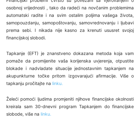
Financijski problemi čvrsto su povezani sa vjerovanjem o
osobnoj vrijednosti , tako da radeći na novčanim problemima
automatski radite i na svim ostalim poljima vašega života,
samopouzdanju, samopoštovanju, samovrednovanju i ljubavi
prema sebi. I nikada nije kasno za krenuti ususret svojoj
financijskoj slobodi.
Tapkanje (EFT) je znanstveno dokazana metoda koja vam
pomaže da promijenite vaša korijenska uvjerenja, otpustite
blokade i nadvladate situacije jednostavnim tapkanjem na
akupunkturne točke pritom izgovarajući afirmacije. Više o
tapkanju pročitajte na
linku.
Želeći pomoći ljudima promjeniti njihove financijske okolnosti
kreirala sam 30-dnevni program Tapkanjem do financijske
slobode, više na
linku.