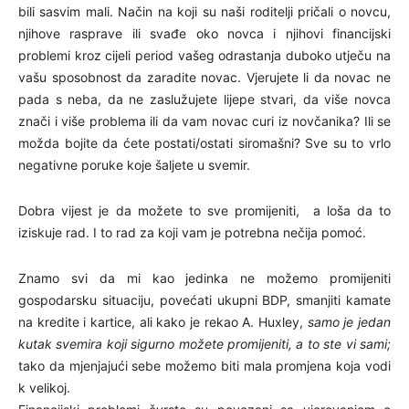
bili sasvim mali. Način na koji su naši roditelji pričali o novcu,
njihove rasprave ili svađe oko novca i njihovi financijski
problemi kroz cijeli period vašeg odrastanja duboko utječu na
vašu sposobnost da zaradite novac. Vjerujete li da novac ne
pada s neba, da ne zaslužujete lijepe stvari, da više novca
znači i više problema ili da vam novac curi iz novčanika? Ili se
možda bojite da ćete postati/ostati siromašni? Sve su to vrlo
negativne poruke koje šaljete u svemir.
Dobra vijest je da možete to sve promijeniti, a loša da to
iziskuje rad. I to rad za koji vam je potrebna nečija pomoć.
Znamo svi da mi kao jedinka ne možemo promijeniti
gospodarsku situaciju, povećati ukupni BDP, smanjiti kamate
na kredite i kartice, ali kako je rekao A. Huxley,
samo je jedan
kutak svemira koji sigurno možete promijeniti, a to ste vi sami;
tako da mjenjajući sebe možemo biti mala promjena koja vodi
k velikoj.