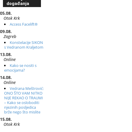
događanja
05.08.
Otok Krk
Access Facelift®
09.08.
Zagreb
Konstelacije SIKON
s Vedranom Kraljetom
13.08.
Online
Kako se nositi s
emocijama?
14.08.
Online
Vedrana Meštrović:
ONO ŠTO VAM NITKO
NIJE REKAO O TRAUMI
– Kako se osloboditi
njezinih posljedica
brže nego što mislite
15.08.
Otok Krk
Ljetni DOP retreat