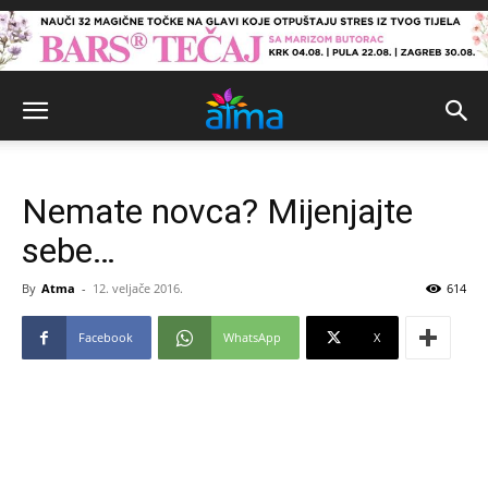
Nemate novca? Mijenjajte
sebe…
By
Atma
-
12. veljače 2016.
614
Facebook
WhatsApp
X