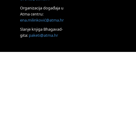
Access Energetski
Facelift®
Organizacija događaja u
24.08.
Atma centru:
Zagreb
ena.milinković@atma.hr
Pjesma srca /
Zagreb
Slanje knjiga Bhagavad-
gita:
paketi@atma.hr
Online
Tečaj Višeg
Vodstva, razvijanja
intuicije i Akaša zapisa
26.08.
Online
Postanite Nositelj
Vibracije Nove Zemlje
27.08.
Visoko
Alemka Dauskardt
– Jednodnevna
radionica sistemskih
konstelacija
29.08.
Zagreb
HOD PO ŽERAVICI
– Seminar koji mijenja