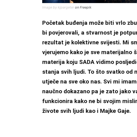
Image by kjpargeter
on Freepik
Početak buđenja može biti vrlo zbu
bi povjerovali, a stvarnost je pot
rezultat je kolektivne svijesti. Mi
vjerujemo kako je sve materijalno št
materija koju SADA vidimo posljedic
stanja svih ljudi. To što svatko od 
utječe na sve oko nas. Svi mi imamo
naučno dokazano pa je zato jako v
funkcionira kako ne bi svojim mislim
živote svih ljudi kao i Majke Gaje.