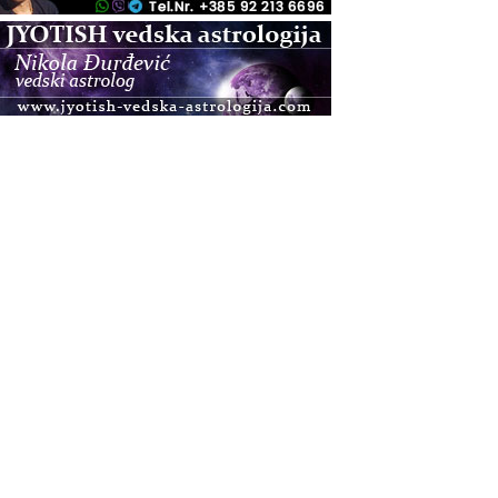
.08.
Pula
Access BARS®, otpusti stres
.08.
Pula
Access Energetski Facelift®
.08.
Zagreb
Pjesma srca / Zagreb
Online
Tečaj Višeg Vodstva, razvijanja intuicije i Akaša
zapisa
.08.
Online
Postanite Nositelj Vibracije Nove Zemlje
.08.
Visoko
Alemka Dauskardt – Jednodnevna radionica
sistemskih konstelacija
.08.
Zagreb
HOD PO ŽERAVICI – Seminar koji mijenja tijelo,