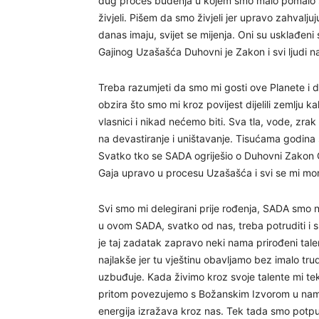
dug proces buđenja u kojem smo malo pomalo s
živjeli. Pišem da smo živjeli jer upravo zahvaljujuć
danas imaju, svijet se mijenja. Oni su usklađe
Gajinog Uzašašća Duhovni je Zakon i svi ljudi na
Treba razumjeti da smo mi gosti ove Planete i d
obzira što smo mi kroz povijest dijelili zemlju
vlasnici i nikad nećemo biti. Sva tla, vode, zrak
na devastiranje i uništavanje. Tisućama godina s
Svatko tko se SADA ogriješio o Duhovni Zakon G
Gaja upravo u procesu Uzašašća i svi se mi mora
Svi smo mi delegirani prije rođenja, SADA smo n
u ovom SADA, svatko od nas, treba potruditi i sp
je taj zadatak zapravo neki nama prirođeni tale
najlakše jer tu vještinu obavljamo bez imalo tru
uzbuđuje. Kada živimo kroz svoje talente mi tek
pritom povezujemo s Božanskim Izvorom u nam
energija izražava kroz nas. Tek tada smo potpu