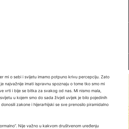
er mi o sebi i svijetu imamo potpuno krivu percepciju. Zato
m je najvažnije imati ispravnu spoznaju o tome tko smo mi
ve vrti i bije se bitka za svakog od nas. Mi nismo mala,
vijetu u kojem smo do sada živjeli uvijek je bilo pojedinih
donosili zakone i hijerarhijski se sve prenosilo piramidalno
 “normalno”. Nije važno u kakvom društvenom uređenju