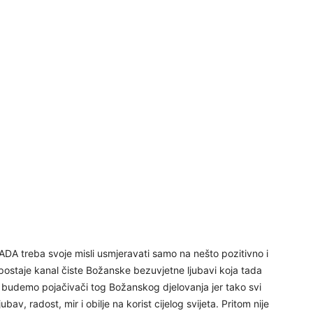
30
31
28
05
SADA treba svoje misli usmjeravati samo na nešto pozitivno i
m postaje kanal čiste Božanske bezuvjetne ljubavi koja tada
a budemo pojačivači tog Božanskog djelovanja jer tako svi
06
av, radost, mir i obilje na korist cijelog svijeta. Pritom nije