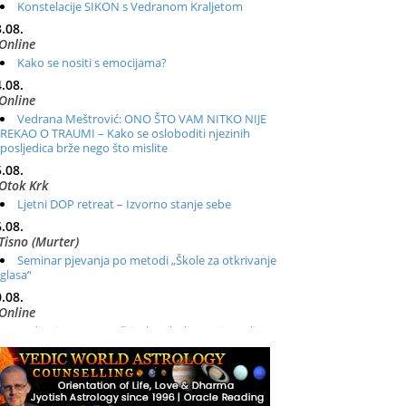
Konstelacije SIKON s Vedranom Kraljetom
.08.
Online
Kako se nositi s emocijama?
.08.
Online
Vedrana Meštrović: ONO ŠTO VAM NITKO NIJE
REKAO O TRAUMI – Kako se osloboditi njezinih
posljedica brže nego što mislite
.08.
Otok Krk
Ljetni DOP retreat – Izvorno stanje sebe
.08.
Tisno (Murter)
Seminar pjevanja po metodi „Škole za otkrivanje
glasa“
.08.
Online
Radionica: Pomagači iz drugih dimenzija Online –
otvoreno za sve
.08.
Zagreb+Online
Osnovni ThetaHealing® tečaj, Zagreb i Online