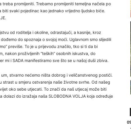
ga treba promijeniti. Trebamo promijeniti temeljna načela po
 biti svaki pojedinac kao jednako vrijedno ljudsko biće.
JE.
tvu od roditelja i okoline, odrastajući, a kasnije, kroz
e dođemo do spoznaja o svojoj moći. Uglavnom smo slijedili
o” previše. To je u prijevodu značilo, tko si ti da bi
m, nakon proživljenih “teških” osobnih iskustva, do
jer mi i SADA manifestiramo sve što se u našoj duši zbiva.
n um, stvarno nećemo ništa dobrog i veličanstvenog postići.
u strast u smjeru ostvarenja naše životne svrhe. Od našeg
vijet oko sebe utjecati. To znači da naš utjecaj može biti
u sada dolazi do izražaja naša SLOBODNA VOLJA koja određuje
09