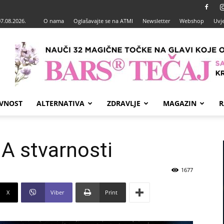
07.08.2026.
O nama
Oglašavajte se na ATMI
Newsletter
Webshop
Uvje
VNOST
ALTERNATIVA
ZDRAVLJE
MAGAZIN
R
 stvarnosti
1677
X
Viber
Print