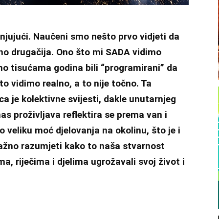
njujući. Naučeni smo nešto prvo vidjeti da
puno drugačija. Ono što mi SADA vidimo
 smo tisućama godina bili “programirani” da
o vidimo realno, a to nije točno. Ta
a je kolektivne svijesti, dakle unutarnjeg
nas proživljava reflektira se prema van i
 veliku moć djelovanja na okolinu, što je i
ažno razumjeti kako to naša stvarnost
a, riječima i djelima ugrožavali svoj život i