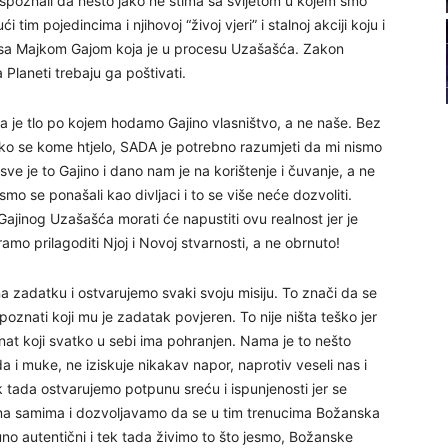
poznali da nešto jako ne štima sa svijetom u kojem smo
22
i tim pojedincima i njihovoj “živoj vjeri” i stalnoj akciji koju i
ni sa Majkom Gajom koja je u procesu Uzašašća. Zakon
 Planeti trebaju ga poštivati.
23
a je tlo po kojem hodamo Gajino vlasništvo, a ne naše. Bez
24
 kako se kome htjelo, SADA je potrebno razumjeti da mi nismo
 sve je to Gajino i dano nam je na korištenje i čuvanje, a ne
mo se ponašali kao divljaci i to se više neće dozvoliti.
ajinog Uzašašća morati će napustiti ovu realnost jer je
mo prilagoditi Njoj i Novoj stvarnosti, a ne obrnuto!
26
a zadatku i ostvarujemo svaki svoju misiju. To znači da se
oznati koji mu je zadatak povjeren. To nije ništa teško jer
27
nat koji svatko u sebi ima pohranjen. Nama je to nešto
da i muke, ne iziskuje nikakav napor, naprotiv veseli nas i
 tada ostvarujemo potpunu sreću i ispunjenosti jer se
29
a samima i dozvoljavamo da se u tim trenucima Božanska
no autentični i tek tada živimo to što jesmo, Božanske