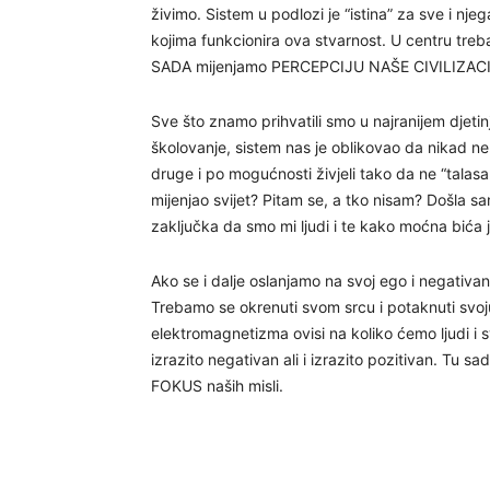
živimo. Sistem u podlozi je “istina” za sve i nje
kojima funkcionira ova stvarnost. U centru treba
SADA mijenjamo PERCEPCIJU NAŠE CIVILIZACI
Sve što znamo prihvatili smo u najranijem djetinjs
školovanje, sistem nas je oblikovao da nikad n
druge i po mogućnosti živjeli tako da ne “talasam
mijenjao svijet? Pitam se, a tko nisam? Došla sa
zaključka da smo mi ljudi i te kako moćna bića 
Ako se i dalje oslanjamo na svoj ego i negativa
Trebamo se okrenuti svom srcu i potaknuti svoj
elektromagnetizma ovisi na koliko ćemo ljudi i s
izrazito negativan ali i izrazito pozitivan. T
FOKUS naših misli.