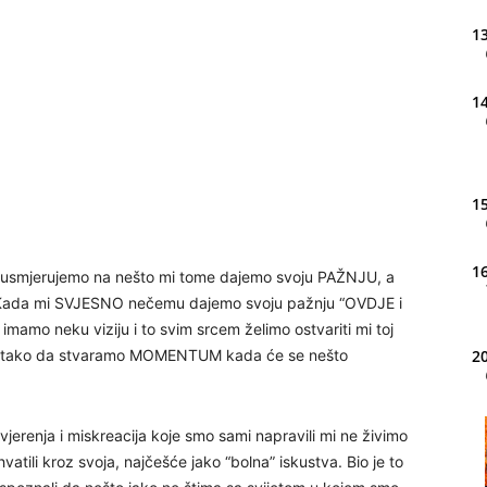
13
14
15
16
misli usmjerujemo na nešto mi tome dajemo svoju PAŽNJU, a
. Kada mi SVJESNO nečemu dajemo svoju pažnju “OVDJE i
imamo neku viziju i to svim srcem želimo ostvariti mi toj
jom tako da stvaramo MOMENTUM kada će se nešto
20
vjerenja i miskreacija koje smo sami napravili mi ne živimo
21
vatili kroz svoja, najčešće jako “bolna” iskustva. Bio je to