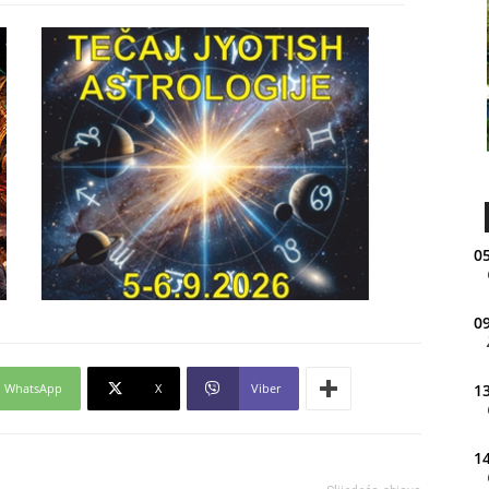
05
09
WhatsApp
X
Viber
13
14