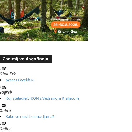
Zanimljiva događanja
.08.
Otok Krk
Access Facelift®
.08.
Zagreb
Konstelacije SIKON s Vedranom Kraljetom
.08.
Online
Kako se nositi s emocijama?
.08.
Online