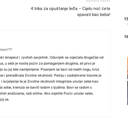
Slijedeća objava
4 trika za opuštanje leđa – Cijelu noć ćete
spavati kao beba!
15
16
nique777
ki terapeut i Jyotish savjetnik. Oduvijek se osjećala drugačije od
20
idua, u sebi je nosila poziv za pomaganjem drugima, ali prvo je
je su joj bile namijenjene. Pisanjem se bavi od malih nogu, kroz
be i prerađivala životne okolnosti. Patnju i zadobivene traume je
21
i iscjeljenje te je životne okolnosti integrirala unutar sebe kao
lila sebe, krenula se baviti radom s ljudima. Bavi se radom s
tish analizama, radi online. Ako osjetite Poziv unutar sebe,
22
joj se.
23