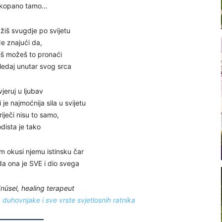
kopano tamo…
ražiš svugdje po svijetu
e znajući da,
iš možeš to pronaći
edaj unutar svog srca
 vjeruj u ljubav
 je najmoćnija sila u svijetu
riječi nisu to samo,
odista je tako
nom okusi njemu istinsku čar
da ona je SVE i dio svega
nüsel, healing terapeut
duhovnjake i sve vrste svjetlosnih ratnika