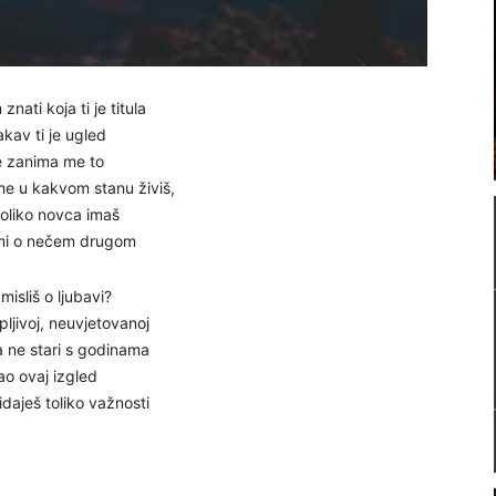
znati koja ti je titula
akav ti je ugled
 zanima me to
e u kakvom stanu živiš,
 koliko novca imaš
 mi o nečem drugom
misliš o ljubavi?
ljivoj, neuvjetovanoj
a ne stari s godinama
ao ovaj izgled
daješ toliko važnosti