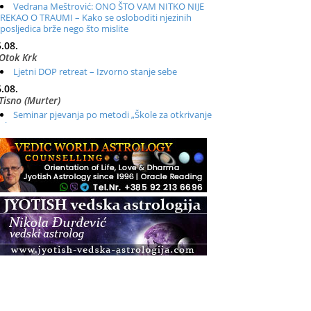
Vedrana Meštrović: ONO ŠTO VAM NITKO NIJE
REKAO O TRAUMI – Kako se osloboditi njezinih
posljedica brže nego što mislite
.08.
Otok Krk
Ljetni DOP retreat – Izvorno stanje sebe
.08.
Tisno (Murter)
Seminar pjevanja po metodi „Škole za otkrivanje
glasa“
.08.
Online
Radionica: Pomagači iz drugih dimenzija Online –
otvoreno za sve
.08.
Zagreb+Online
Osnovni ThetaHealing® tečaj, Zagreb i Online
.08.
Pula
Access BARS®, otpusti stres
.08.
Pula
Access Energetski Facelift®