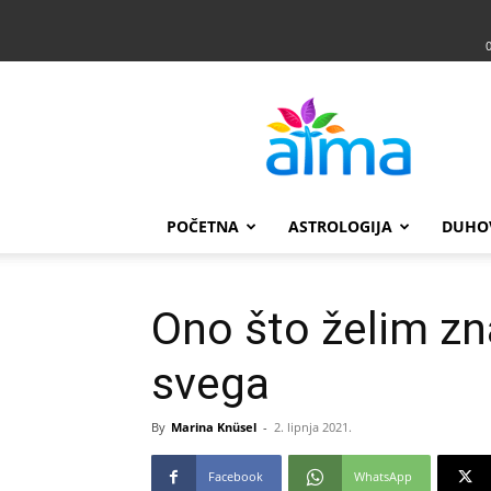
Atma
POČETNA
ASTROLOGIJA
DUHO
Ono što želim zna
svega
By
Marina Knüsel
-
2. lipnja 2021.
Facebook
WhatsApp