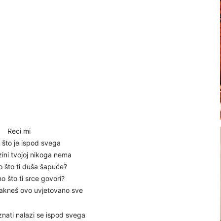
Reci mi
 što je ispod svega
zini tvojoj nikoga nema
o što ti duša šapuće?
no što ti srce govori?
kneš ovo uvjetovano sve
znati nalazi se ispod svega