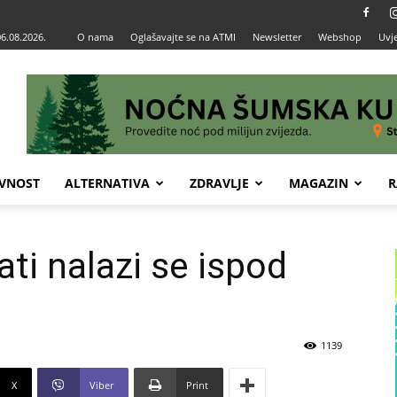
06.08.2026.
O nama
Oglašavajte se na ATMI
Newsletter
Webshop
Uvje
VNOST
ALTERNATIVA
ZDRAVLJE
MAGAZIN
R
ti nalazi se ispod
1139
X
Viber
Print