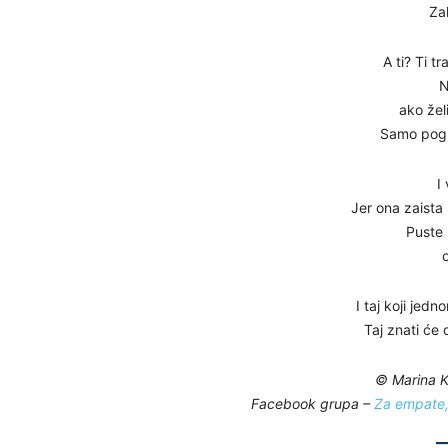
Za
A ti? Ti t
N
ako žel
Samo pogl
I
Jer ona zaista i
Puste 
I taj koji jed
Taj znati će 
© Marina K
Facebook grupa –
Za empate, 