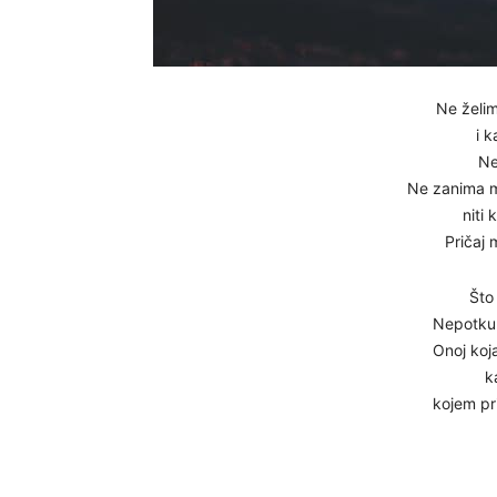
Ne želim 
i k
Ne
Ne zanima m
niti
Pričaj
Što 
Nepotkup
Onoj koj
k
kojem pri