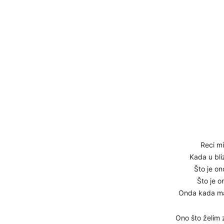
Reci mi
Kada u bli
Što je on
Što je o
Onda kada ma
Ono što želim 