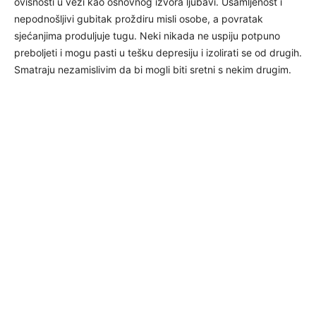
ovisnosti u vezi kao osnovnog izvora ljubavi. Usamljenost i
nepodnošljivi gubitak proždiru misli osobe, a povratak
sjećanjima produljuje tugu. Neki nikada ne uspiju potpuno
preboljeti i mogu pasti u tešku depresiju i izolirati se od drugih.
Smatraju nezamislivim da bi mogli biti sretni s nekim drugim.