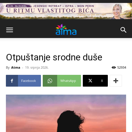
Otpuštanje srodne duše
By
Atma
-
19. srpnja 2026.
52934
Facebook
WhatsApp
X