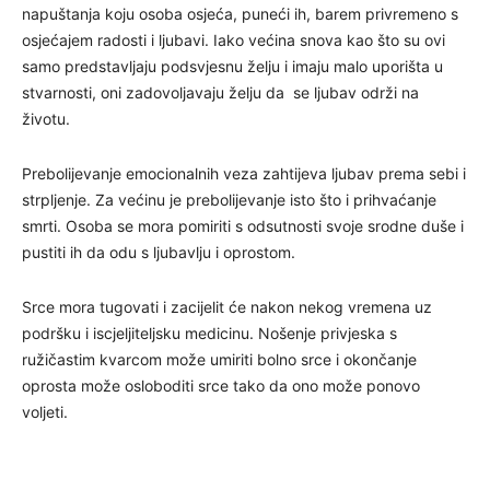
napuštanja koju osoba osjeća, puneći ih, barem privremeno s
osjećajem radosti i ljubavi. Iako većina snova kao što su ovi
samo predstavljaju podsvjesnu želju i imaju malo uporišta u
stvarnosti, oni zadovoljavaju želju da se ljubav održi na
životu.
Prebolijevanje emocionalnih veza zahtijeva ljubav prema sebi i
strpljenje. Za većinu je prebolijevanje isto što i prihvaćanje
smrti. Osoba se mora pomiriti s odsutnosti svoje srodne duše i
pustiti ih da odu s ljubavlju i oprostom.
Srce mora tugovati i zacijelit će nakon nekog vremena uz
podršku i iscjeljiteljsku medicinu. Nošenje privjeska s
ružičastim kvarcom može umiriti bolno srce i okončanje
oprosta može osloboditi srce tako da ono može ponovo
voljeti.