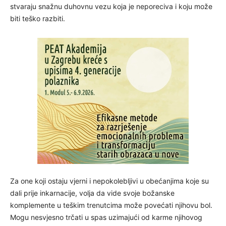
stvaraju snažnu duhovnu vezu koja je neporeciva i koju može
biti teško razbiti.
Za one koji ostaju vjerni i nepokolebljivi u obećanjima koje su
dali prije inkarnacije, volja da vide svoje božanske
komplemente u teškim trenutcima može povećati njihovu bol.
Mogu nesvjesno trčati u spas uzimajući od karme njihovog