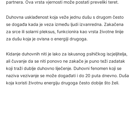
partnera. Ova vrsta vjernosti može postati preveliki teret.
Duhovna usklađenost koja veže jednu dušu s drugom često
se događa kada je veza između ljudi izvanredna. Zakačena
za srce ili solarni pleksus, funkcionira kao vrsta životne linije
za dušu koja je ovisna o energiji drugoga.
Kidanje duhovnih niti je lako za iskusnog psihičkog iscjeljitelja,
ali čuvanje da se niti ponovo ne zakače je puno teži zadatak
koji traži dublje duhovno liječenje. Duhovni fenomen koji se
naziva vezivanje se može događati i do 20 puta dnevno. Duša
koja koristi životnu energiju drugoga često dobije što želi.