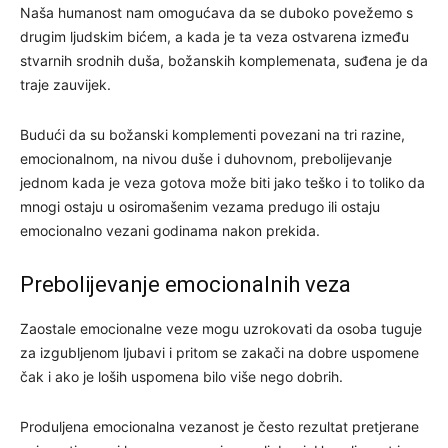
Naša humanost nam omogućava da se duboko povežemo s
drugim ljudskim bićem, a kada je ta veza ostvarena između
stvarnih srodnih duša, božanskih komplemenata, suđena je da
traje zauvijek.
Budući da su božanski komplementi povezani na tri razine,
emocionalnom, na nivou duše i duhovnom, prebolijevanje
jednom kada je veza gotova može biti jako teško i to toliko da
mnogi ostaju u osiromašenim vezama predugo ili ostaju
emocionalno vezani godinama nakon prekida.
Prebolijevanje emocionalnih veza
Zaostale emocionalne veze mogu uzrokovati da osoba tuguje
za izgubljenom ljubavi i pritom se zakači na dobre uspomene
čak i ako je loših uspomena bilo više nego dobrih.
Produljena emocionalna vezanost je često rezultat pretjerane