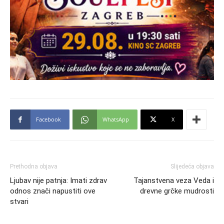
Facebook
WhatsApp
X
Prethodna objava
Slijedeća objava
Ljubav nije patnja: Imati zdrav
Tajanstvena veza Veda i
odnos znači napustiti ove
drevne grčke mudrosti
stvari